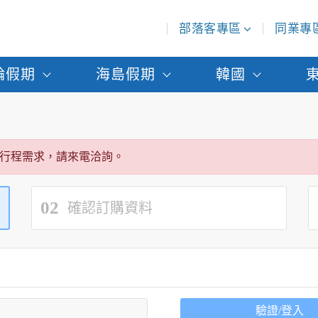
部落客專區
同業專
輪假期
海島假期
韓國
行程需求，請來電洽詢。
02
確認訂購資料
驗證/登入