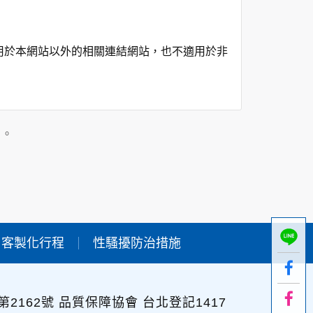
用於本網站以外的相關連結網站，也不適用於非
在該特定目的範圍內處理及利用您的個人資料；
」。
用時間等。
及點選資料記錄等，做為我們增進網站服務的參
供內部研究外，我們會視需要公佈統計數據及說
客製化行程
性騷擾防治措施
個人資料採用嚴格的保護措施，只由經過授權的
。
以確定其將確實遵守。
2162號 品質保障協會 台北登記1417