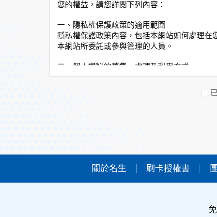
您的權益，請您詳閱下列內容：
一、隱私權保護政策的適用範圍
隱私權保護政策內容，包括本網站如何處理在
本網站所委託或參與管理的人員。
二、個人資料的蒐集、處理及利用方式
當您造訪本網站或使用本網站所提供之功能服
非經您書面同意，本網站不會將個人資料用於
本網站在您使用服務信箱、問卷調查等互動性
於一般瀏覽時，伺服器會自行記錄相關行徑，
考依據，此記錄為內部應用，決不對外公佈。
為提供精確的服務，我們會將收集的問卷調查
明文字，但不涉及特定個人之資料。
三、資料之保護
關於名生
刷卡授權書
本網站主機均設有防火牆、防毒系統等相關的
人員才能接觸您的個人資料，相關處理人員皆
如因業務需要有必要委託其他單位提供服務時
免
四、網站對外的相關連結