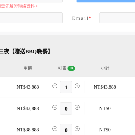
購需先驗證聯絡資料。
E m a i l
三夜【贈送BBQ晚餐】
單價
可售
小計
10
NT$43,888
1
NT$43,888
NT$43,888
0
NT$0
NT$38,888
0
NT$0