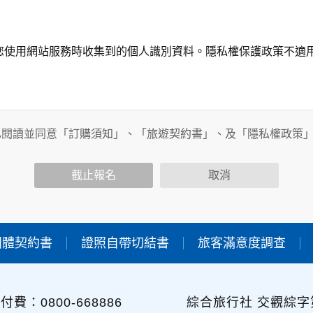
您使用網站服務時收集到的個人識別資料。隱私權保護政策不適
務時，我們將視該服務功能性質，請您提供必要的個人資料，並
其他用途。
已閱讀並同意「訂購須知」、「旅遊契約書」、及「隱私權政策
功能時，會保留您所提供的姓名、電子郵件地址、聯絡方式及使
包括您使用連線設備的IP位址、使用時間、使用的瀏覽器、瀏覽
截止報名
取消
內容進行統計與分析，分析結果之統計數據或說明文字呈現，除
團體契約書
證照自帶切結書
旅客滿意度調查
各項資訊安全設備及必要的安全防護措施，加以保護網站及您的
簽有保密合約，如有違反保密義務者，將會受到相關的法律處分
，本網站亦會嚴格要求其遵守保密義務，並且採取必要檢查程序
付費：0800-668886
綜合旅行社 交觀綜字第