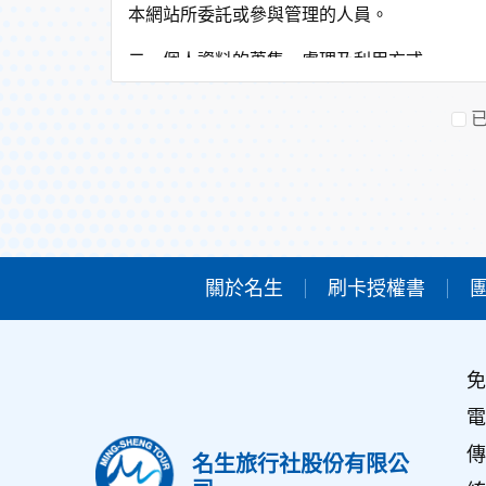
本網站所委託或參與管理的人員。
二、個人資料的蒐集、處理及利用方式
當您造訪本網站或使用本網站所提供之功能服
非經您書面同意，本網站不會將個人資料用於
本網站在您使用服務信箱、問卷調查等互動性
於一般瀏覽時，伺服器會自行記錄相關行徑，
考依據，此記錄為內部應用，決不對外公佈。
為提供精確的服務，我們會將收集的問卷調查
明文字，但不涉及特定個人之資料。
三、資料之保護
關於名生
刷卡授權書
本網站主機均設有防火牆、防毒系統等相關的
人員才能接觸您的個人資料，相關處理人員皆
如因業務需要有必要委託其他單位提供服務時
免
四、網站對外的相關連結
本網站的網頁提供其他網站的網路連結，您也
電
連結網站中的隱私權保護政策。
傳
名生旅行社股份有限公
五、與第三人共用個人資料之政策