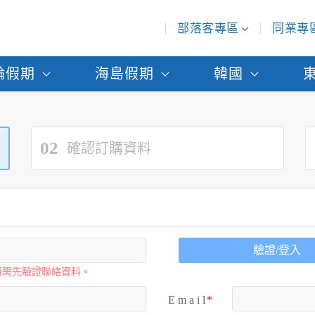
部落客專區
同業專
輪假期
海島假期
韓國
02
確認訂購資料
驗證/登入
購需先驗證聯絡資料。
E m a i l