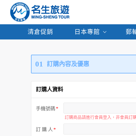
清倉促銷
日本專館
郵
01
訂購內容及優惠
訂購人資料
手機號碼
訂購商品請進行會員登入，非會員訂
訂 購 人