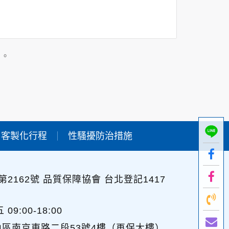
在該特定目的範圍內處理及利用您的個人資料；
」。
用時間等。
及點選資料記錄等，做為我們增進網站服務的參
供內部研究外，我們會視需要公佈統計數據及說
客製化行程
性騷擾防治措施
個人資料採用嚴格的保護措施，只由經過授權的
。
以確定其將確實遵守。
2162號 品質保障協會 台北登記1417
不適用本網站的隱私權保護政策，您必須參考該
:00-18:00
山區南京東路二段53號4樓（再保大樓）