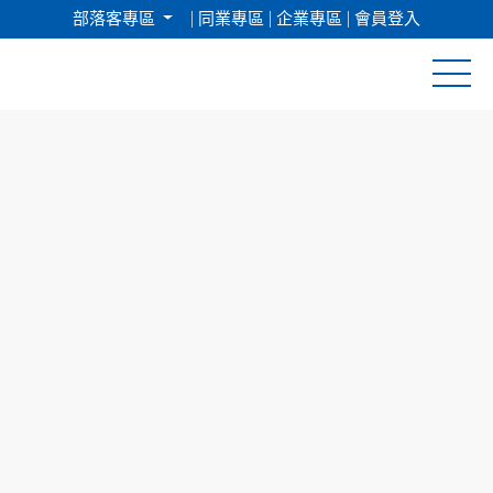
部落客專區
同業專區
企業專區
會員登入
清倉促銷
日本專館
郵輪假期
海島假期
韓國
東南亞
美加紐澳