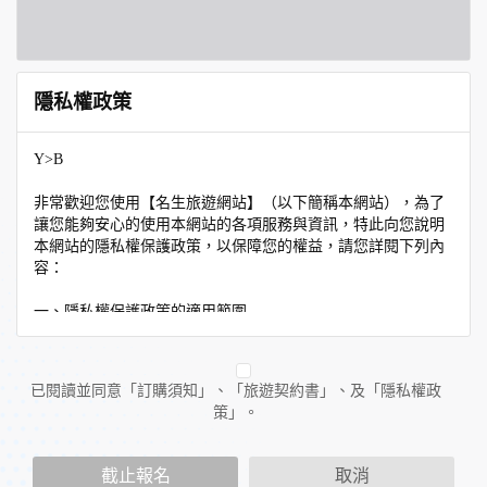
隱私權政策
Y>B
非常歡迎您使用【名生旅遊網站】（以下簡稱本網站），為了
讓您能夠安心的使用本網站的各項服務與資訊，特此向您說明
本網站的隱私權保護政策，以保障您的權益，請您詳閱下列內
容：
一、隱私權保護政策的適用範圍
隱私權保護政策內容，包括本網站如何處理在您使用網站服務
時收集到的個人識別資料。隱私權保護政策不適用於本網站以
外的相關連結網站，也不適用於非本網站所委託或參與管理的
已閱讀並同意「訂購須知」、「旅遊契約書」、及「隱私權政
人員。
策」。
二、個人資料的蒐集、處理及利用方式
當您造訪本網站或使用本網站所提供之功能服務時，我們將視
截止報名
取消
該服務功能性質，請您提供必要的個人資料，並在該特定目的