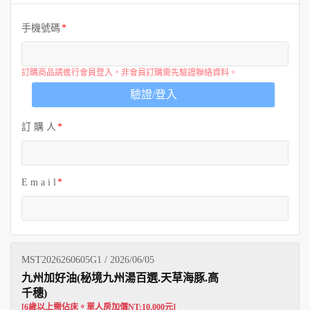
歐洲
手機號碼
訂購商品請進行會員登入，非會員訂購需先驗證聯絡資料。
驗證/登入
訂 購 人
E m a i l
MST2026260605G1 / 2026/06/05
九州加好油(秘境九州湯百選.天草海豚.高
千穗)
[6歲以上需佔床。單人房加價NT:10,000元]