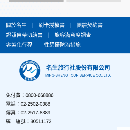
範圍內處理及利用您的個人資料；非經您書面同意，本網站不
會將個人資料用於其他用途。
本網站在您使用服務信箱、問卷調查等互動性功能時，會保留
您所提供的姓名、電子郵件地址、聯絡方式及使用時間等。
關於名生
刷卡授權書
團體契約書
於一般瀏覽時，伺服器會自行記錄相關行徑，包括您使用連線
證照自帶切結書
設備的IP位址、使用時間、使用的瀏覽器、瀏覽及點選資料記
旅客滿意度調查
錄等，做為我們增進網站服務的參考依據，此記錄為內部應
客製化行程
性騷擾防治措施
用，決不對外公佈。
為提供精確的服務，我們會將收集的問卷調查內容進行統計與
分析，分析結果之統計數據或說明文字呈現，除供內部研究
外，我們會視需要公佈統計數據及說明文字，但不涉及特定個
名生旅行社股份有限公司
人之資料。
MING-SHENG TOUR SERVICE CO., LTD.
三、資料之保護
本網站主機均設有防火牆、防毒系統等相關的各項資訊安全設
備及必要的安全防護措施，加以保護網站及您的個人資料採用
免付費：0800-668886
嚴格的保護措施，只由經過授權的人員才能接觸您的個人資
電話：02-2502-0388
料，相關處理人員皆簽有保密合約，如有違反保密義務者，將
會受到相關的法律處分。
傳真：02-2517-8389
如因業務需要有必要委託其他單位提供服務時，本網站亦會嚴
統一編號：80511172
格要求其遵守保密義務，並且採取必要檢查程序以確定其將確
實遵守。