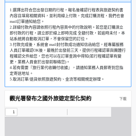
1.選擇出符合您出發日期的行程，報名後確認行程表與旅遊契約書
內容且填寫相關資料，並利用線上付款，完成訂購流程，我們也會
mail訂單通知給您。
2.詳細付款內容請依照行程內容頁中的付款說明。若您是訂購須立
即付款的行程，請立即於線上即時完成 全額付款，若逾時未付，本
站系統將自動取消訂單，不會保留您的訂位。
3.付款完成後，系統會 mail封付款成功通知信函給您，經專屬服務
人員訂單確認OK後，最晚於出發前三天，提供行程確認單與團體行
程確認文件給您，您也可以在訂單查詢中得知(若行程確認單有變
更，業務人員會於出發前聯絡您)。
4.若有需要『旅行業代收轉付收據』，請通知業務人員郵寄到您指
定寄送地址。
5.取消訂單/退貨依照旅遊契約、金流等相關規定辦理。
觀光署發布之國外旅遊定型化契約
下載