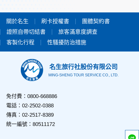
範圍內處理及利用您的個人資料；非經您書面同意，本網站不
會將個人資料用於其他用途。
本網站在您使用服務信箱、問卷調查等互動性功能時，會保留
您所提供的姓名、電子郵件地址、聯絡方式及使用時間等。
關於名生
刷卡授權書
團體契約書
於一般瀏覽時，伺服器會自行記錄相關行徑，包括您使用連線
證照自帶切結書
設備的IP位址、使用時間、使用的瀏覽器、瀏覽及點選資料記
旅客滿意度調查
錄等，做為我們增進網站服務的參考依據，此記錄為內部應
客製化行程
性騷擾防治措施
用，決不對外公佈。
為提供精確的服務，我們會將收集的問卷調查內容進行統計與
分析，分析結果之統計數據或說明文字呈現，除供內部研究
外，我們會視需要公佈統計數據及說明文字，但不涉及特定個
名生旅行社股份有限公司
人之資料。
MING-SHENG TOUR SERVICE CO., LTD.
三、資料之保護
本網站主機均設有防火牆、防毒系統等相關的各項資訊安全設
備及必要的安全防護措施，加以保護網站及您的個人資料採用
免付費：0800-668886
嚴格的保護措施，只由經過授權的人員才能接觸您的個人資
電話：02-2502-0388
料，相關處理人員皆簽有保密合約，如有違反保密義務者，將
會受到相關的法律處分。
傳真：02-2517-8389
如因業務需要有必要委託其他單位提供服務時，本網站亦會嚴
統一編號：80511172
格要求其遵守保密義務，並且採取必要檢查程序以確定其將確
實遵守。