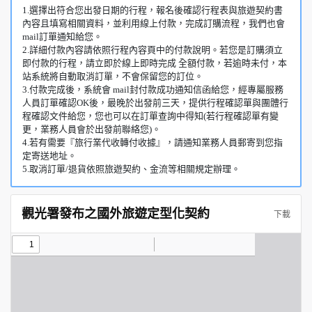
1.選擇出符合您出發日期的行程，報名後確認行程表與旅遊契約書
內容且填寫相關資料，並利用線上付款，完成訂購流程，我們也會
mail訂單通知給您。
2.詳細付款內容請依照行程內容頁中的付款說明。若您是訂購須立
即付款的行程，請立即於線上即時完成 全額付款，若逾時未付，本
站系統將自動取消訂單，不會保留您的訂位。
3.付款完成後，系統會 mail封付款成功通知信函給您，經專屬服務
人員訂單確認OK後，最晚於出發前三天，提供行程確認單與團體行
程確認文件給您，您也可以在訂單查詢中得知(若行程確認單有變
更，業務人員會於出發前聯絡您)。
4.若有需要『旅行業代收轉付收據』，請通知業務人員郵寄到您指
定寄送地址。
5.取消訂單/退貨依照旅遊契約、金流等相關規定辦理。
觀光署發布之國外旅遊定型化契約
下載