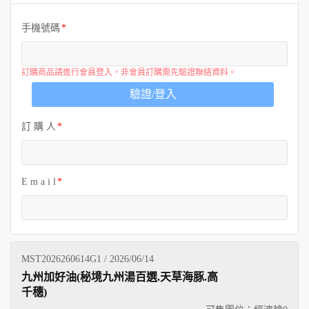
歐洲
手機號碼
訂購商品請進行會員登入，非會員訂購需先驗證聯絡資料。
驗證/登入
訂 購 人
E m a i l
MST2026260614G1 / 2026/06/14
九州加好油(秘境九州湯百選.天草海豚.高
千穗)