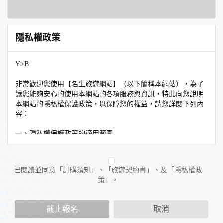
隱私權政策
Y>B
非常歡迎您使用【名生旅遊網站】（以下簡稱本網站），為了
讓您能夠安心的使用本網站的各項服務與資訊，特此向您說明
本網站的隱私權保護政策，以保障您的權益，請您詳閱下列內
容：
一、隱私權保護政策的適用範圍
隱私權保護政策內容，包括本網站如何處理在您使用網站服務
時收集到的個人識別資料。隱私權保護政策不適用於本網站以
外的相關連結網站，也不適用於非本網站所委託或參與管理的
已閱讀並同意「訂購須知」、「旅遊契約書」、及「隱私權政
人員。
策」。
二、個人資料的蒐集、處理及利用方式
當您造訪本網站或使用本網站所提供之功能服務時，我們將視
截止報名
取消
該服務功能性質，請您提供必要的個人資料，並在該特定目的