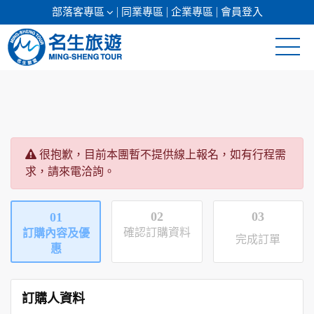
部落客專區
同業專區
企業專區
會員登入
清倉促銷
日本專館
很抱歉，目前本團暫不提供線上報名，如有行程需
郵輪假期
求，請來電洽詢。
海島假期
02
03
01
韓國
確認訂購資料
訂購內容及優
完成訂單
惠
東南亞
美加紐澳
訂購人資料