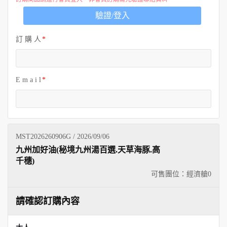
歐洲
驗證/登入
訂 購 人
E m a i l
MST2026260906G / 2026/09/06
九州加好油(秘境九州湯百選.天草海豚.高
千穗)
可售團位：經濟艙
0
請確認訂購內容