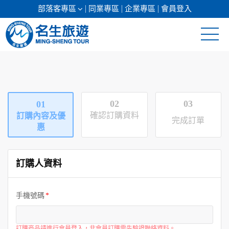
部落客專區
同業專區
企業專區
會員登入
清倉促銷
日本專館
02
03
01
郵輪假期
確認訂購資料
訂購內容及優
完成訂單
惠
海島假期
訂購人資料
韓國
東南亞
手機號碼
美加紐澳
訂購商品請進行會員登入，非會員訂購需先驗證聯絡資料。