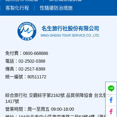
錄等，做為我們增進網站服務的參考依據，此記錄為內部應
客製化行程
性騷擾防治措施
用，決不對外公佈。
為提供精確的服務，我們會將收集的問卷調查內容進行統計與
分析，分析結果之統計數據或說明文字呈現，除供內部研究
外，我們會視需要公佈統計數據及說明文字，但不涉及特定個
名生旅行社股份有限公司
人之資料。
MING-SHENG TOUR SERVICE CO., LTD.
三、資料之保護
本網站主機均設有防火牆、防毒系統等相關的各項資訊安全設
備及必要的安全防護措施，加以保護網站及您的個人資料採用
免付費：0800-668886
嚴格的保護措施，只由經過授權的人員才能接觸您的個人資
電話：02-2502-0388
料，相關處理人員皆簽有保密合約，如有違反保密義務者，將
會受到相關的法律處分。
傳真：02-2517-8389
如因業務需要有必要委託其他單位提供服務時，本網站亦會嚴
統一編號：80511172
格要求其遵守保密義務，並且採取必要檢查程序以確定其將確
實遵守。
四、網站對外的相關連結
綜合旅行社 交觀綜字第2162號 品質保障協會 台北登記
本網站的網頁提供其他網站的網路連結，您也可經由本網站所
1417號
提供的連結，點選進入其他網站。但該連結網站不適用本網站
的隱私權保護政策，您必須參考該連結網站中的隱私權保護政
營業時間：周一至周五 09:00-18:00
策。