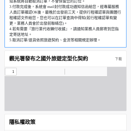
站系統將自動取消訂單，不會保留您的訂位。
3.付款完成後，系統會 mail封付款成功通知信函給您，經專屬服務
人員訂單確認OK後，最晚於出發前三天，提供行程確認單與團體行
程確認文件給您，您也可以在訂單查詢中得知(若行程確認單有變
更，業務人員會於出發前聯絡您)。
4.若有需要『旅行業代收轉付收據』，請通知業務人員郵寄到您指
定寄送地址。
5.取消訂單/退貨依照旅遊契約、金流等相關規定辦理。
觀光署發布之國外旅遊定型化契約
下載
隱私權政策