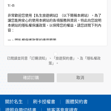
Y>B
非常歡迎您使用【名生旅遊網站】（以下簡稱本網站），為了
讓您能夠安心的使用本網站的各項服務與資訊，特此向您說明
本網站的隱私權保護政策，以保障您的權益，請您詳閱下列內
容：
一、隱私權保護政策的適用範圍
隱私權保護政策內容，包括本網站如何處理在您使用網站服務
時收集到的個人識別資料。隱私權保護政策不適用於本網站以
外的相關連結網站，也不適用於非本網站所委託或參與管理的
已閱讀並同意「訂購須知」、「旅遊契約書」、及「隱私權政
人員。
策」。
二、個人資料的蒐集、處理及利用方式
當您造訪本網站或使用本網站所提供之功能服務時，我們將視
確認訂購
取消
該服務功能性質，請您提供必要的個人資料，並在該特定目的
範圍內處理及利用您的個人資料；非經您書面同意，本網站不
會將個人資料用於其他用途。
本網站在您使用服務信箱、問卷調查等互動性功能時，會保留
您所提供的姓名、電子郵件地址、聯絡方式及使用時間等。
關於名生
刷卡授權書
團體契約書
於一般瀏覽時，伺服器會自行記錄相關行徑，包括您使用連線
證照自帶切結書
設備的IP位址、使用時間、使用的瀏覽器、瀏覽及點選資料記
旅客滿意度調查