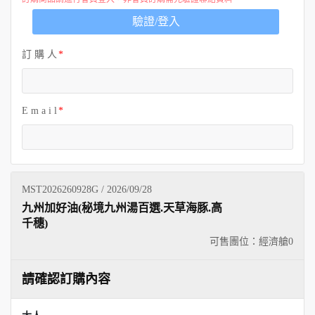
歐洲
驗證/登入
訂 購 人
E m a i l
MST2026260928G / 2026/09/28
九州加好油(秘境九州湯百選.天草海豚.高
千穗)
可售團位：經濟艙
0
請確認訂購內容