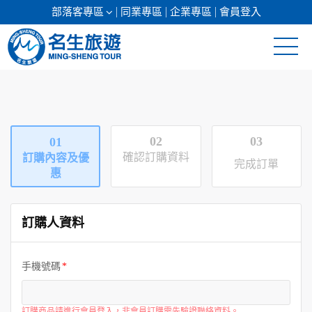
部落客專區
同業專區
企業專區
會員登入
清倉促銷
日本專館
02
03
01
郵輪假期
確認訂購資料
訂購內容及優
完成訂單
惠
海島假期
訂購人資料
韓國
東南亞
手機號碼
美加紐澳
訂購商品請進行會員登入，非會員訂購需先驗證聯絡資料。