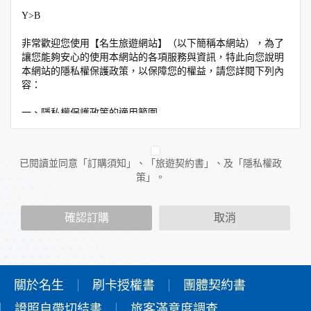
Y>B
非常歡迎您使用【名生旅遊網站】（以下簡稱本網站），為了
讓您能夠安心的使用本網站的各項服務與資訊，特此向您說明
本網站的隱私權保護政策，以保障您的權益，請您詳閱下列內
容：
一、隱私權保護政策的適用範圍
隱私權保護政策內容，包括本網站如何處理在您使用網站服務
時收集到的個人識別資料。隱私權保護政策不適用於本網站以
外的相關連結網站，也不適用於非本網站所委託或參與管理的
已閱讀並同意「訂購須知」、「旅遊契約書」、及「隱私權政
人員。
策」。
二、個人資料的蒐集、處理及利用方式
當您造訪本網站或使用本網站所提供之功能服務時，我們將視
確認訂購
取消
該服務功能性質，請您提供必要的個人資料，並在該特定目的
範圍內處理及利用您的個人資料；非經您書面同意，本網站不
會將個人資料用於其他用途。
本網站在您使用服務信箱、問卷調查等互動性功能時，會保留
您所提供的姓名、電子郵件地址、聯絡方式及使用時間等。
關於名生
刷卡授權書
團體契約書
於一般瀏覽時，伺服器會自行記錄相關行徑，包括您使用連線
證照自帶切結書
設備的IP位址、使用時間、使用的瀏覽器、瀏覽及點選資料記
旅客滿意度調查