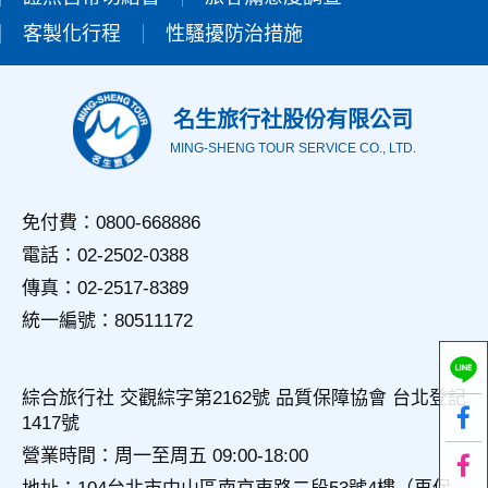
錄等，做為我們增進網站服務的參考依據，此記錄為內部應
客製化行程
性騷擾防治措施
用，決不對外公佈。
為提供精確的服務，我們會將收集的問卷調查內容進行統計與
分析，分析結果之統計數據或說明文字呈現，除供內部研究
外，我們會視需要公佈統計數據及說明文字，但不涉及特定個
名生旅行社股份有限公司
人之資料。
MING-SHENG TOUR SERVICE CO., LTD.
三、資料之保護
本網站主機均設有防火牆、防毒系統等相關的各項資訊安全設
備及必要的安全防護措施，加以保護網站及您的個人資料採用
免付費：0800-668886
嚴格的保護措施，只由經過授權的人員才能接觸您的個人資
電話：02-2502-0388
料，相關處理人員皆簽有保密合約，如有違反保密義務者，將
會受到相關的法律處分。
傳真：02-2517-8389
如因業務需要有必要委託其他單位提供服務時，本網站亦會嚴
統一編號：80511172
格要求其遵守保密義務，並且採取必要檢查程序以確定其將確
實遵守。
四、網站對外的相關連結
綜合旅行社 交觀綜字第2162號 品質保障協會 台北登記
本網站的網頁提供其他網站的網路連結，您也可經由本網站所
1417號
提供的連結，點選進入其他網站。但該連結網站不適用本網站
的隱私權保護政策，您必須參考該連結網站中的隱私權保護政
營業時間：周一至周五 09:00-18:00
策。