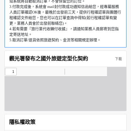
站系統將自動取消訂單，不會保留您的訂位。
3.付款完成後，系統會 mail封付款成功通知信函給您，經專屬服務
人員訂單確認OK後，最晚於出發前三天，提供行程確認單與團體行
程確認文件給您，您也可以在訂單查詢中得知(若行程確認單有變
更，業務人員會於出發前聯絡您)。
4.若有需要『旅行業代收轉付收據』，請通知業務人員郵寄到您指
定寄送地址。
5.取消訂單/退貨依照旅遊契約、金流等相關規定辦理。
觀光署發布之國外旅遊定型化契約
下載
隱私權政策