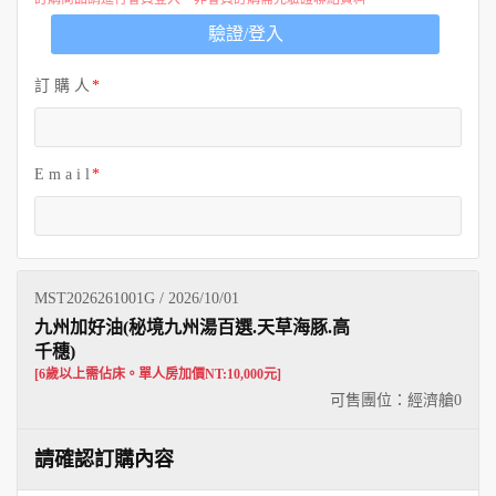
歐洲
驗證/登入
訂 購 人
E m a i l
MST2026261001G / 2026/10/01
九州加好油(秘境九州湯百選.天草海豚.高
千穗)
[6歲以上需佔床。單人房加價NT:10,000元]
可售團位：經濟艙
0
請確認訂購內容