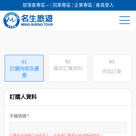
部落客專區
同業專區
企業專區
會員登入
清倉促銷
日本專館
02
03
01
郵輪假期
確認訂購資料
訂購內容及優
完成訂單
惠
海島假期
訂購人資料
韓國
東南亞
手機號碼
美加紐澳
訂購商品請進行會員登入，非會員訂購需先驗證聯絡資料。