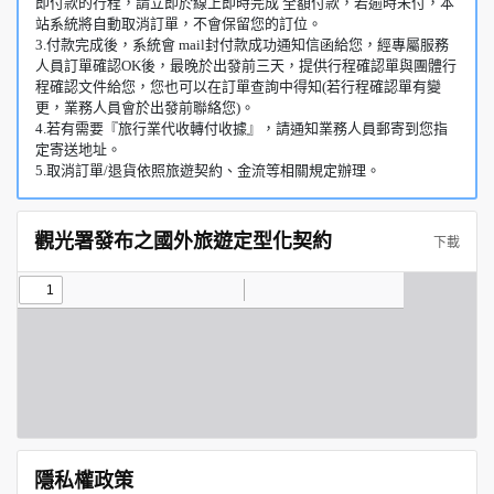
即付款的行程，請立即於線上即時完成 全額付款，若逾時未付，本
站系統將自動取消訂單，不會保留您的訂位。
3.付款完成後，系統會 mail封付款成功通知信函給您，經專屬服務
人員訂單確認OK後，最晚於出發前三天，提供行程確認單與團體行
程確認文件給您，您也可以在訂單查詢中得知(若行程確認單有變
更，業務人員會於出發前聯絡您)。
4.若有需要『旅行業代收轉付收據』，請通知業務人員郵寄到您指
定寄送地址。
5.取消訂單/退貨依照旅遊契約、金流等相關規定辦理。
觀光署發布之國外旅遊定型化契約
下載
隱私權政策