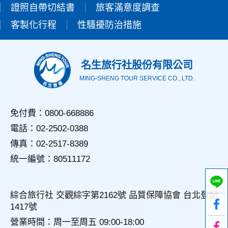
證照自帶切結書
設備的IP位址、使用時間、使用的瀏覽器、瀏覽及點選資料記
旅客滿意度調查
錄等，做為我們增進網站服務的參考依據，此記錄為內部應
客製化行程
性騷擾防治措施
用，決不對外公佈。
為提供精確的服務，我們會將收集的問卷調查內容進行統計與
分析，分析結果之統計數據或說明文字呈現，除供內部研究
外，我們會視需要公佈統計數據及說明文字，但不涉及特定個
名生旅行社股份有限公司
人之資料。
MING-SHENG TOUR SERVICE CO., LTD.
三、資料之保護
本網站主機均設有防火牆、防毒系統等相關的各項資訊安全設
備及必要的安全防護措施，加以保護網站及您的個人資料採用
免付費：0800-668886
嚴格的保護措施，只由經過授權的人員才能接觸您的個人資
電話：02-2502-0388
料，相關處理人員皆簽有保密合約，如有違反保密義務者，將
會受到相關的法律處分。
傳真：02-2517-8389
如因業務需要有必要委託其他單位提供服務時，本網站亦會嚴
統一編號：80511172
格要求其遵守保密義務，並且採取必要檢查程序以確定其將確
實遵守。
四、網站對外的相關連結
綜合旅行社 交觀綜字第2162號 品質保障協會 台北登記
本網站的網頁提供其他網站的網路連結，您也可經由本網站所
1417號
提供的連結，點選進入其他網站。但該連結網站不適用本網站
的隱私權保護政策，您必須參考該連結網站中的隱私權保護政
營業時間：周一至周五 09:00-18:00