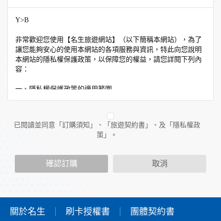
Y>B
非常歡迎您使用【名生旅遊網站】（以下簡稱本網站），為了
讓您能夠安心的使用本網站的各項服務與資訊，特此向您說明
本網站的隱私權保護政策，以保障您的權益，請您詳閱下列內
容：
一、隱私權保護政策的適用範圍
隱私權保護政策內容，包括本網站如何處理在您使用網站服務
時收集到的個人識別資料。隱私權保護政策不適用於本網站以
外的相關連結網站，也不適用於非本網站所委託或參與管理的
已閱讀並同意「訂購須知」、「旅遊契約書」、及「隱私權政
人員。
策」。
二、個人資料的蒐集、處理及利用方式
當您造訪本網站或使用本網站所提供之功能服務時，我們將視
確認訂購
取消
該服務功能性質，請您提供必要的個人資料，並在該特定目的
範圍內處理及利用您的個人資料；非經您書面同意，本網站不
會將個人資料用於其他用途。
本網站在您使用服務信箱、問卷調查等互動性功能時，會保留
您所提供的姓名、電子郵件地址、聯絡方式及使用時間等。
關於名生
刷卡授權書
團體契約書
於一般瀏覽時，伺服器會自行記錄相關行徑，包括您使用連線