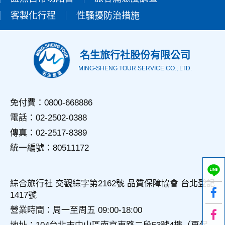
錄等，做為我們增進網站服務的參考依據，此記錄為內部應
客製化行程
性騷擾防治措施
用，決不對外公佈。
為提供精確的服務，我們會將收集的問卷調查內容進行統計與
分析，分析結果之統計數據或說明文字呈現，除供內部研究
外，我們會視需要公佈統計數據及說明文字，但不涉及特定個
名生旅行社股份有限公司
人之資料。
MING-SHENG TOUR SERVICE CO., LTD.
三、資料之保護
本網站主機均設有防火牆、防毒系統等相關的各項資訊安全設
備及必要的安全防護措施，加以保護網站及您的個人資料採用
免付費：0800-668886
嚴格的保護措施，只由經過授權的人員才能接觸您的個人資
電話：02-2502-0388
料，相關處理人員皆簽有保密合約，如有違反保密義務者，將
會受到相關的法律處分。
傳真：02-2517-8389
如因業務需要有必要委託其他單位提供服務時，本網站亦會嚴
統一編號：80511172
格要求其遵守保密義務，並且採取必要檢查程序以確定其將確
實遵守。
四、網站對外的相關連結
綜合旅行社 交觀綜字第2162號 品質保障協會 台北登記
本網站的網頁提供其他網站的網路連結，您也可經由本網站所
1417號
提供的連結，點選進入其他網站。但該連結網站不適用本網站
的隱私權保護政策，您必須參考該連結網站中的隱私權保護政
營業時間：周一至周五 09:00-18:00
策。