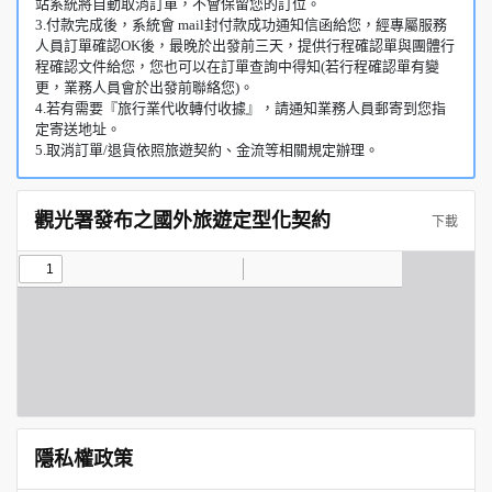
站系統將自動取消訂單，不會保留您的訂位。
3.付款完成後，系統會 mail封付款成功通知信函給您，經專屬服務
人員訂單確認OK後，最晚於出發前三天，提供行程確認單與團體行
程確認文件給您，您也可以在訂單查詢中得知(若行程確認單有變
更，業務人員會於出發前聯絡您)。
4.若有需要『旅行業代收轉付收據』，請通知業務人員郵寄到您指
定寄送地址。
5.取消訂單/退貨依照旅遊契約、金流等相關規定辦理。
觀光署發布之國外旅遊定型化契約
下載
隱私權政策