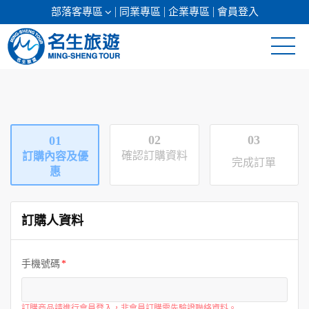
部落客專區
同業專區
企業專區
會員登入
清倉促銷
日本專館
02
03
01
郵輪假期
確認訂購資料
訂購內容及優
完成訂單
惠
海島假期
訂購人資料
韓國
東南亞
手機號碼
美加紐澳
訂購商品請進行會員登入，非會員訂購需先驗證聯絡資料。