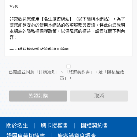
Y>B
非常歡迎您使用【名生旅遊網站】（以下簡稱本網站），為了
讓您能夠安心的使用本網站的各項服務與資訊，特此向您說明
本網站的隱私權保護政策，以保障您的權益，請您詳閱下列內
容：
一、隱私權保護政策的適用範圍
隱私權保護政策內容，包括本網站如何處理在您使用網站服務
時收集到的個人識別資料。隱私權保護政策不適用於本網站以
外的相關連結網站，也不適用於非本網站所委託或參與管理的
已閱讀並同意「訂購須知」、「旅遊契約書」、及「隱私權政
人員。
策」。
二、個人資料的蒐集、處理及利用方式
當您造訪本網站或使用本網站所提供之功能服務時，我們將視
確認訂購
取消
該服務功能性質，請您提供必要的個人資料，並在該特定目的
範圍內處理及利用您的個人資料；非經您書面同意，本網站不
會將個人資料用於其他用途。
本網站在您使用服務信箱、問卷調查等互動性功能時，會保留
您所提供的姓名、電子郵件地址、聯絡方式及使用時間等。
關於名生
刷卡授權書
團體契約書
於一般瀏覽時，伺服器會自行記錄相關行徑，包括您使用連線
證照自帶切結書
設備的IP位址、使用時間、使用的瀏覽器、瀏覽及點選資料記
旅客滿意度調查