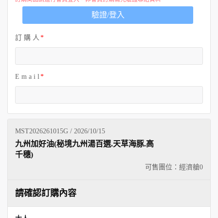
歐洲
驗證/登入
訂 購 人
E m a i l
MST2026261015G / 2026/10/15
九州加好油(秘境九州湯百選.天草海豚.高
千穗)
可售團位：經濟艙
0
請確認訂購內容