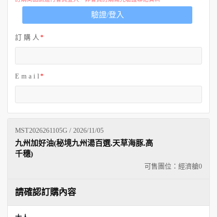
歐洲
驗證/登入
訂 購 人
E m a i l
MST2026261105G / 2026/11/05
九州加好油(秘境九州湯百選.天草海豚.高
千穗)
可售團位：經濟艙
0
請確認訂購內容