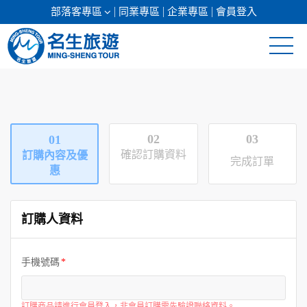
部落客專區
同業專區
企業專區
會員登入
清倉促銷
日本專館
02
03
01
郵輪假期
確認訂購資料
訂購內容及優
完成訂單
惠
海島假期
訂購人資料
韓國
東南亞
手機號碼
美加紐澳
訂購商品請進行會員登入，非會員訂購需先驗證聯絡資料。