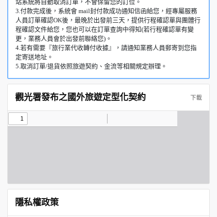
站系統將自動取消訂單，不會保留您的訂位。
3.付款完成後，系統會 mail封付款成功通知信函給您，經專屬服務
人員訂單確認OK後，最晚於出發前三天，提供行程確認單與團體行
程確認文件給您，您也可以在訂單查詢中得知(若行程確認單有變
更，業務人員會於出發前聯絡您)。
4.若有需要『旅行業代收轉付收據』，請通知業務人員郵寄到您指
定寄送地址。
5.取消訂單/退貨依照旅遊契約、金流等相關規定辦理。
觀光署發布之國外旅遊定型化契約
下載
隱私權政策