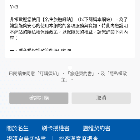
Y>B
非常歡迎您使用【名生旅遊網站】（以下簡稱本網站），為了
讓您能夠安心的使用本網站的各項服務與資訊，特此向您說明
本網站的隱私權保護政策，以保障您的權益，請您詳閱下列內
容：
一、隱私權保護政策的適用範圍
隱私權保護政策內容，包括本網站如何處理在您使用網站服務
時收集到的個人識別資料。隱私權保護政策不適用於本網站以
外的相關連結網站，也不適用於非本網站所委託或參與管理的
已閱讀並同意「訂購須知」、「旅遊契約書」、及「隱私權政
人員。
策」。
二、個人資料的蒐集、處理及利用方式
當您造訪本網站或使用本網站所提供之功能服務時，我們將視
確認訂購
取消
該服務功能性質，請您提供必要的個人資料，並在該特定目的
範圍內處理及利用您的個人資料；非經您書面同意，本網站不
會將個人資料用於其他用途。
本網站在您使用服務信箱、問卷調查等互動性功能時，會保留
您所提供的姓名、電子郵件地址、聯絡方式及使用時間等。
關於名生
刷卡授權書
團體契約書
於一般瀏覽時，伺服器會自行記錄相關行徑，包括您使用連線
證照自帶切結書
設備的IP位址、使用時間、使用的瀏覽器、瀏覽及點選資料記
旅客滿意度調查