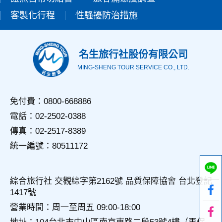
錄等，做為我們增進網站服務的參考依據，此記錄為內部應
客製化行程
性騷擾防治措施
用，決不對外公佈。
為提供精確的服務，我們會將收集的問卷調查內容進行統計與
分析，分析結果之統計數據或說明文字呈現，除供內部研究
外，我們會視需要公佈統計數據及說明文字，但不涉及特定個
名生旅行社股份有限公司
人之資料。
MING-SHENG TOUR SERVICE CO., LTD.
三、資料之保護
本網站主機均設有防火牆、防毒系統等相關的各項資訊安全設
備及必要的安全防護措施，加以保護網站及您的個人資料採用
免付費：0800-668886
嚴格的保護措施，只由經過授權的人員才能接觸您的個人資
電話：02-2502-0388
料，相關處理人員皆簽有保密合約，如有違反保密義務者，將
會受到相關的法律處分。
傳真：02-2517-8389
如因業務需要有必要委託其他單位提供服務時，本網站亦會嚴
統一編號：80511172
格要求其遵守保密義務，並且採取必要檢查程序以確定其將確
實遵守。
四、網站對外的相關連結
綜合旅行社 交觀綜字第2162號 品質保障協會 台北登記
本網站的網頁提供其他網站的網路連結，您也可經由本網站所
1417號
提供的連結，點選進入其他網站。但該連結網站不適用本網站
的隱私權保護政策，您必須參考該連結網站中的隱私權保護政
營業時間：周一至周五 09:00-18:00
策。