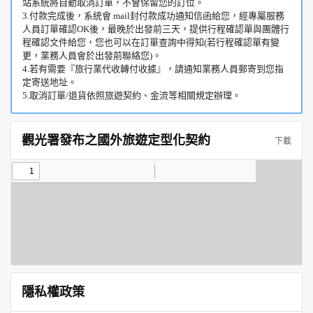
站系統將自動取消訂單，不會保留您的訂位。
3.付款完成後，系統會 mail封付款成功通知信函給您，經專屬服務
人員訂單確認OK後，最晚於出發前三天，提供行程確認單與團體行
程確認文件給您，您也可以在訂單查詢中得知(若行程確認單有變
更，業務人員會於出發前聯絡您)。
4.若有需要『旅行業代收轉付收據』，請通知業務人員郵寄到您指
定寄送地址。
5.取消訂單/退貨依照旅遊契約、金流等相關規定辦理。
觀光署發布之國外旅遊定型化契約
下載
隱私權政策