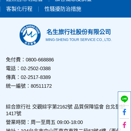
錄等，做為我們增進網站服務的參考依據，此記錄為內部應
客製化行程
性騷擾防治措施
用，決不對外公佈。
為提供精確的服務，我們會將收集的問卷調查內容進行統計與
分析，分析結果之統計數據或說明文字呈現，除供內部研究
外，我們會視需要公佈統計數據及說明文字，但不涉及特定個
名生旅行社股份有限公司
人之資料。
MING-SHENG TOUR SERVICE CO., LTD.
三、資料之保護
本網站主機均設有防火牆、防毒系統等相關的各項資訊安全設
備及必要的安全防護措施，加以保護網站及您的個人資料採用
免付費：0800-668886
嚴格的保護措施，只由經過授權的人員才能接觸您的個人資
電話：02-2502-0388
料，相關處理人員皆簽有保密合約，如有違反保密義務者，將
會受到相關的法律處分。
傳真：02-2517-8389
如因業務需要有必要委託其他單位提供服務時，本網站亦會嚴
統一編號：80511172
格要求其遵守保密義務，並且採取必要檢查程序以確定其將確
實遵守。
四、網站對外的相關連結
綜合旅行社 交觀綜字第2162號 品質保障協會 台北登記
本網站的網頁提供其他網站的網路連結，您也可經由本網站所
1417號
提供的連結，點選進入其他網站。但該連結網站不適用本網站
的隱私權保護政策，您必須參考該連結網站中的隱私權保護政
營業時間：周一至周五 09:00-18:00
策。