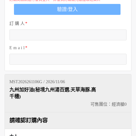
歐洲
驗證/登入
訂 購 人
E m a i l
MST2026261106G / 2026/11/06
九州加好油(秘境九州湯百選.天草海豚.高
千穗)
可售團位：經濟艙
0
請確認訂購內容