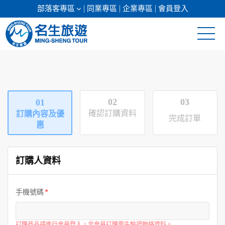
部落客專區
同業專區
企業專區
會員登入
清倉促銷
日本專館
02
03
01
郵輪假期
確認訂購資料
訂購內容及優
完成訂單
惠
海島假期
訂購人資料
韓國
東南亞
手機號碼
美加紐澳
訂購商品請進行會員登入，非會員訂購需先驗證聯絡資料。