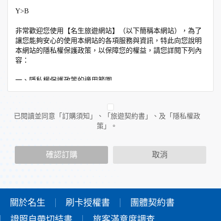
Y>B
非常歡迎您使用【名生旅遊網站】（以下簡稱本網站），為了
讓您能夠安心的使用本網站的各項服務與資訊，特此向您說明
本網站的隱私權保護政策，以保障您的權益，請您詳閱下列內
容：
一、隱私權保護政策的適用範圍
隱私權保護政策內容，包括本網站如何處理在您使用網站服務
時收集到的個人識別資料。隱私權保護政策不適用於本網站以
外的相關連結網站，也不適用於非本網站所委託或參與管理的
已閱讀並同意「訂購須知」、「旅遊契約書」、及「隱私權政
人員。
策」。
二、個人資料的蒐集、處理及利用方式
當您造訪本網站或使用本網站所提供之功能服務時，我們將視
確認訂購
取消
該服務功能性質，請您提供必要的個人資料，並在該特定目的
範圍內處理及利用您的個人資料；非經您書面同意，本網站不
會將個人資料用於其他用途。
本網站在您使用服務信箱、問卷調查等互動性功能時，會保留
您所提供的姓名、電子郵件地址、聯絡方式及使用時間等。
關於名生
刷卡授權書
團體契約書
於一般瀏覽時，伺服器會自行記錄相關行徑，包括您使用連線
證照自帶切結書
設備的IP位址、使用時間、使用的瀏覽器、瀏覽及點選資料記
旅客滿意度調查