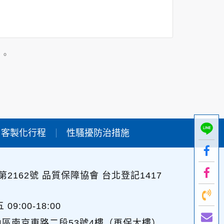
在該特定目的範圍內處理及利用您的個人資料；
」。
用時間等。
及點選資料記錄等，做為我們增進網站服務的參
供內部研究外，我們會視需要公佈統計數據及說
客製化行程
性騷擾防治措施
個人資料採用嚴格的保護措施，只由經過授權的
。
以確定其將確實遵守。
2162號 品質保障協會 台北登記1417
不適用本網站的隱私權保護政策，您必須參考該
:00-18:00
山區南京東路二段53號4樓（再保大樓）