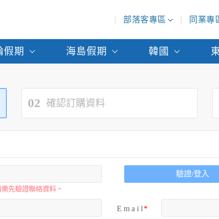
部落客專區
同業專
輪假期
海島假期
韓國
02
確認訂購資料
驗證/登入
購需先驗證聯絡資料。
E m a i l