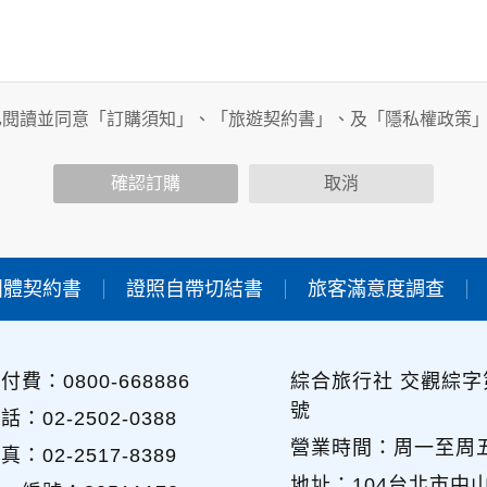
務時，我們將視該服務功能性質，請您提供必要的個人資料，並
其他用途。
已閱讀並同意「訂購須知」、「旅遊契約書」、及「隱私權政策
功能時，會保留您所提供的姓名、電子郵件地址、聯絡方式及使
包括您使用連線設備的IP位址、使用時間、使用的瀏覽器、瀏覽
確認訂購
取消
內容進行統計與分析，分析結果之統計數據或說明文字呈現，除
團體契約書
證照自帶切結書
旅客滿意度調查
各項資訊安全設備及必要的安全防護措施，加以保護網站及您的
簽有保密合約，如有違反保密義務者，將會受到相關的法律處分
，本網站亦會嚴格要求其遵守保密義務，並且採取必要檢查程序
付費：0800-668886
綜合旅行社 交觀綜字第
號
可經由本網站所提供的連結，點選進入其他網站。但該連結網站
話：02-2502-0388
營業時間：周一至周五 09
真：02-2517-8389
地址：104台北市中