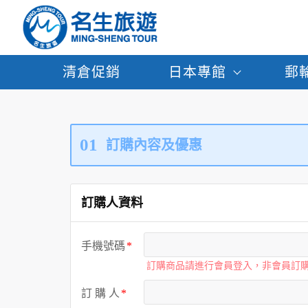
清倉促銷
日本專館
郵
01
訂購內容及優惠
訂購人資料
手機號碼
訂購商品請進行會員登入，非會員訂
訂 購 人