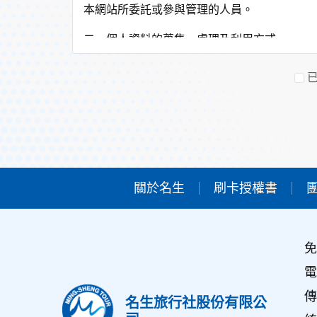
本網站所委託或參與管理的人員。
二、個人資料的蒐集、處理及利用方式
當您造訪本網站或使用本網站所提供之功能服
非經您書面同意，本網站不會將個人資料用於
本網站在您使用服務信箱、問卷調查等互動性
於一般瀏覽時，伺服器會自行記錄相關行徑，
考依據，此記錄為內部應用，決不對外公佈。
為提供精確的服務，我們會將收集的問卷調查
明文字，但不涉及特定個人之資料。
三、資料之保護
關於名生
刷卡授權書
本網站主機均設有防火牆、防毒系統等相關的
人員才能接觸您的個人資料，相關處理人員皆
如因業務需要有必要委託其他單位提供服務時
免
四、網站對外的相關連結
本網站的網頁提供其他網站的網路連結，您也
電
連結網站中的隱私權保護政策。
傳
名生旅行社股份有限公
五、與第三人共用個人資料之政策