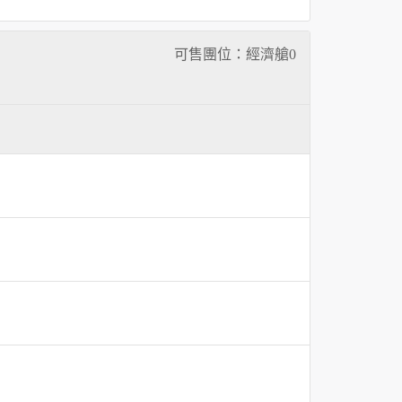
可售團位：經濟艙
0