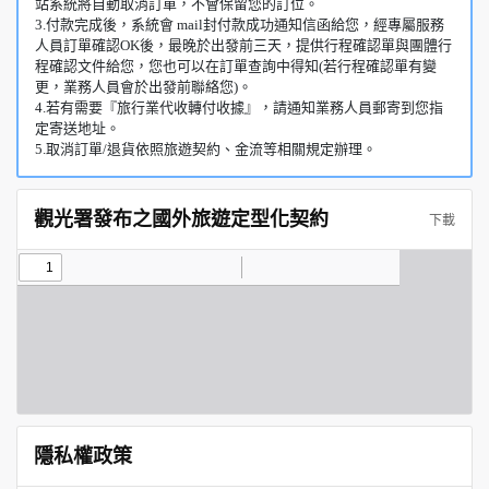
站系統將自動取消訂單，不會保留您的訂位。
3.付款完成後，系統會 mail封付款成功通知信函給您，經專屬服務
人員訂單確認OK後，最晚於出發前三天，提供行程確認單與團體行
程確認文件給您，您也可以在訂單查詢中得知(若行程確認單有變
更，業務人員會於出發前聯絡您)。
4.若有需要『旅行業代收轉付收據』，請通知業務人員郵寄到您指
定寄送地址。
5.取消訂單/退貨依照旅遊契約、金流等相關規定辦理。
觀光署發布之國外旅遊定型化契約
下載
隱私權政策