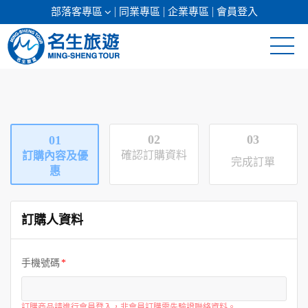
部落客專區
同業專區
企業專區
會員登入
清倉促銷
日本專館
02
03
01
郵輪假期
確認訂購資料
訂購內容及優
完成訂單
惠
海島假期
訂購人資料
韓國
東南亞
手機號碼
美加紐澳
訂購商品請進行會員登入，非會員訂購需先驗證聯絡資料。