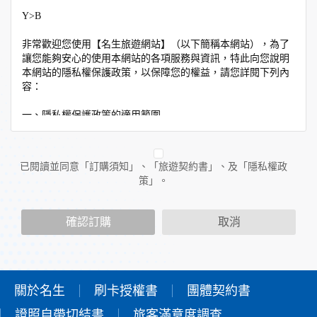
Y>B
非常歡迎您使用【名生旅遊網站】（以下簡稱本網站），為了
讓您能夠安心的使用本網站的各項服務與資訊，特此向您說明
本網站的隱私權保護政策，以保障您的權益，請您詳閱下列內
容：
一、隱私權保護政策的適用範圍
隱私權保護政策內容，包括本網站如何處理在您使用網站服務
時收集到的個人識別資料。隱私權保護政策不適用於本網站以
外的相關連結網站，也不適用於非本網站所委託或參與管理的
已閱讀並同意「訂購須知」、「旅遊契約書」、及「隱私權政
人員。
策」。
二、個人資料的蒐集、處理及利用方式
當您造訪本網站或使用本網站所提供之功能服務時，我們將視
確認訂購
取消
該服務功能性質，請您提供必要的個人資料，並在該特定目的
範圍內處理及利用您的個人資料；非經您書面同意，本網站不
會將個人資料用於其他用途。
本網站在您使用服務信箱、問卷調查等互動性功能時，會保留
您所提供的姓名、電子郵件地址、聯絡方式及使用時間等。
關於名生
刷卡授權書
團體契約書
於一般瀏覽時，伺服器會自行記錄相關行徑，包括您使用連線
證照自帶切結書
設備的IP位址、使用時間、使用的瀏覽器、瀏覽及點選資料記
旅客滿意度調查