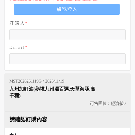
歐洲
驗證/登入
訂 購 人
E m a i l
MST2026261119G / 2026/11/19
九州加好油(秘境九州湯百選.天草海豚.高
千穗)
可售團位：經濟艙
0
請確認訂購內容