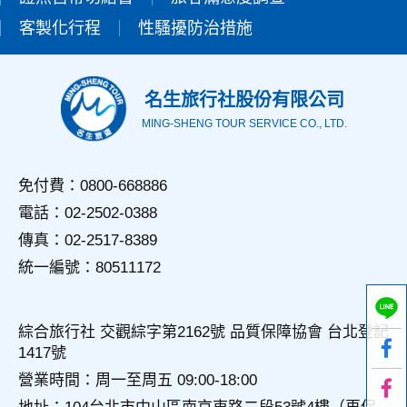
錄等，做為我們增進網站服務的參考依據，此記錄為內部應
客製化行程
性騷擾防治措施
用，決不對外公佈。
為提供精確的服務，我們會將收集的問卷調查內容進行統計與
分析，分析結果之統計數據或說明文字呈現，除供內部研究
外，我們會視需要公佈統計數據及說明文字，但不涉及特定個
名生旅行社股份有限公司
人之資料。
MING-SHENG TOUR SERVICE CO., LTD.
三、資料之保護
本網站主機均設有防火牆、防毒系統等相關的各項資訊安全設
備及必要的安全防護措施，加以保護網站及您的個人資料採用
免付費：0800-668886
嚴格的保護措施，只由經過授權的人員才能接觸您的個人資
電話：02-2502-0388
料，相關處理人員皆簽有保密合約，如有違反保密義務者，將
會受到相關的法律處分。
傳真：02-2517-8389
如因業務需要有必要委託其他單位提供服務時，本網站亦會嚴
統一編號：80511172
格要求其遵守保密義務，並且採取必要檢查程序以確定其將確
實遵守。
四、網站對外的相關連結
綜合旅行社 交觀綜字第2162號 品質保障協會 台北登記
本網站的網頁提供其他網站的網路連結，您也可經由本網站所
1417號
提供的連結，點選進入其他網站。但該連結網站不適用本網站
的隱私權保護政策，您必須參考該連結網站中的隱私權保護政
營業時間：周一至周五 09:00-18:00
策。