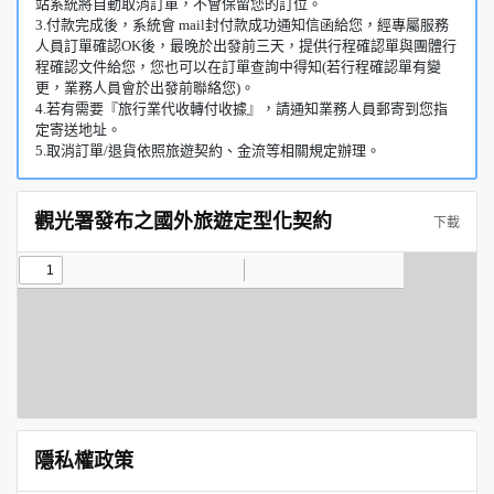
站系統將自動取消訂單，不會保留您的訂位。
3.付款完成後，系統會 mail封付款成功通知信函給您，經專屬服務
人員訂單確認OK後，最晚於出發前三天，提供行程確認單與團體行
程確認文件給您，您也可以在訂單查詢中得知(若行程確認單有變
更，業務人員會於出發前聯絡您)。
4.若有需要『旅行業代收轉付收據』，請通知業務人員郵寄到您指
定寄送地址。
5.取消訂單/退貨依照旅遊契約、金流等相關規定辦理。
觀光署發布之國外旅遊定型化契約
下載
隱私權政策