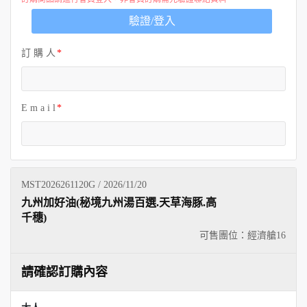
歐洲
驗證/登入
訂 購 人
E m a i l
MST2026261120G / 2026/11/20
九州加好油(秘境九州湯百選.天草海豚.高
千穗)
可售團位：經濟艙
16
請確認訂購內容