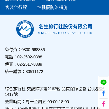
錄等，做為我們增進網站服務的參考依據，此記錄為內部應
客製化行程
性騷擾防治措施
用，決不對外公佈。
為提供精確的服務，我們會將收集的問卷調查內容進行統計與
分析，分析結果之統計數據或說明文字呈現，除供內部研究
外，我們會視需要公佈統計數據及說明文字，但不涉及特定個
名生旅行社股份有限公司
人之資料。
MING-SHENG TOUR SERVICE CO., LTD.
三、資料之保護
本網站主機均設有防火牆、防毒系統等相關的各項資訊安全設
備及必要的安全防護措施，加以保護網站及您的個人資料採用
免付費：0800-668886
嚴格的保護措施，只由經過授權的人員才能接觸您的個人資
電話：02-2502-0388
料，相關處理人員皆簽有保密合約，如有違反保密義務者，將
會受到相關的法律處分。
傳真：02-2517-8389
如因業務需要有必要委託其他單位提供服務時，本網站亦會嚴
統一編號：80511172
格要求其遵守保密義務，並且採取必要檢查程序以確定其將確
實遵守。
四、網站對外的相關連結
綜合旅行社 交觀綜字第2162號 品質保障協會 台北登記
本網站的網頁提供其他網站的網路連結，您也可經由本網站所
1417號
提供的連結，點選進入其他網站。但該連結網站不適用本網站
的隱私權保護政策，您必須參考該連結網站中的隱私權保護政
營業時間：周一至周五 09:00-18:00
策。