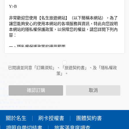
Y>B
非常歡迎您使用【名生旅遊網站】（以下簡稱本網站），為了
讓您能夠安心的使用本網站的各項服務與資訊，特此向您說明
本網站的隱私權保護政策，以保障您的權益，請您詳閱下列內
容：
一、隱私權保護政策的適用範圍
隱私權保護政策內容，包括本網站如何處理在您使用網站服務
時收集到的個人識別資料。隱私權保護政策不適用於本網站以
外的相關連結網站，也不適用於非本網站所委託或參與管理的
已閱讀並同意「訂購須知」、「旅遊契約書」、及「隱私權政
人員。
策」。
二、個人資料的蒐集、處理及利用方式
當您造訪本網站或使用本網站所提供之功能服務時，我們將視
確認訂購
取消
該服務功能性質，請您提供必要的個人資料，並在該特定目的
範圍內處理及利用您的個人資料；非經您書面同意，本網站不
會將個人資料用於其他用途。
本網站在您使用服務信箱、問卷調查等互動性功能時，會保留
您所提供的姓名、電子郵件地址、聯絡方式及使用時間等。
關於名生
刷卡授權書
團體契約書
於一般瀏覽時，伺服器會自行記錄相關行徑，包括您使用連線
證照自帶切結書
設備的IP位址、使用時間、使用的瀏覽器、瀏覽及點選資料記
旅客滿意度調查