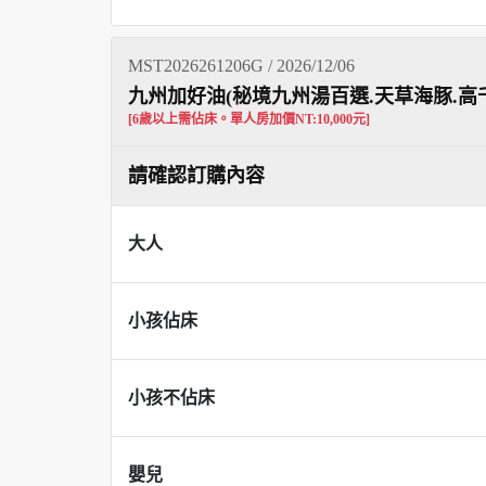
MST2026261206G / 2026/12/06
九州加好油(秘境九州湯百選.天草海豚.高
[6歲以上需佔床。單人房加價NT:10,000元]
請確認訂購內容
大人
小孩佔床
小孩不佔床
嬰兒