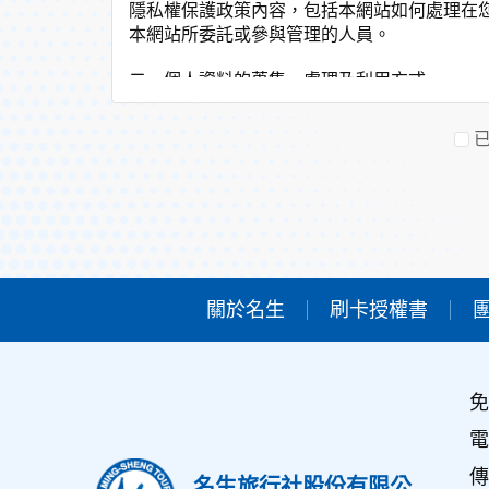
隱私權保護政策內容，包括本網站如何處理在
本網站所委託或參與管理的人員。
二、個人資料的蒐集、處理及利用方式
當您造訪本網站或使用本網站所提供之功能服
非經您書面同意，本網站不會將個人資料用於
本網站在您使用服務信箱、問卷調查等互動性
於一般瀏覽時，伺服器會自行記錄相關行徑，
考依據，此記錄為內部應用，決不對外公佈。
為提供精確的服務，我們會將收集的問卷調查
明文字，但不涉及特定個人之資料。
三、資料之保護
關於名生
刷卡授權書
本網站主機均設有防火牆、防毒系統等相關的
人員才能接觸您的個人資料，相關處理人員皆
如因業務需要有必要委託其他單位提供服務時
免
四、網站對外的相關連結
本網站的網頁提供其他網站的網路連結，您也
電
連結網站中的隱私權保護政策。
傳
名生旅行社股份有限公