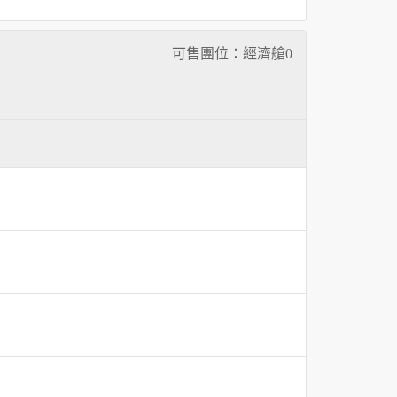
可售團位：經濟艙
0