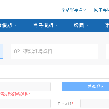
部落客專區
同業專
輪假期
海島假期
韓國
02
確認訂購資料
驗證/登入
購需先驗證聯絡資料。
E m a i l