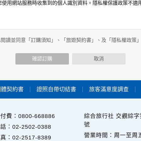
您使用網站服務時收集到的個人識別資料。隱私權保護政策不適
務時，我們將視該服務功能性質，請您提供必要的個人資料，並
其他用途。
已閱讀並同意「訂購須知」、「旅遊契約書」、及「隱私權政策
功能時，會保留您所提供的姓名、電子郵件地址、聯絡方式及使
包括您使用連線設備的IP位址、使用時間、使用的瀏覽器、瀏覽
確認訂購
取消
內容進行統計與分析，分析結果之統計數據或說明文字呈現，除
團體契約書
證照自帶切結書
旅客滿意度調查
各項資訊安全設備及必要的安全防護措施，加以保護網站及您的
簽有保密合約，如有違反保密義務者，將會受到相關的法律處分
，本網站亦會嚴格要求其遵守保密義務，並且採取必要檢查程序
付費：0800-668886
綜合旅行社 交觀綜字第
號
可經由本網站所提供的連結，點選進入其他網站。但該連結網站
話：02-2502-0388
營業時間：周一至周五 09
真：02-2517-8389