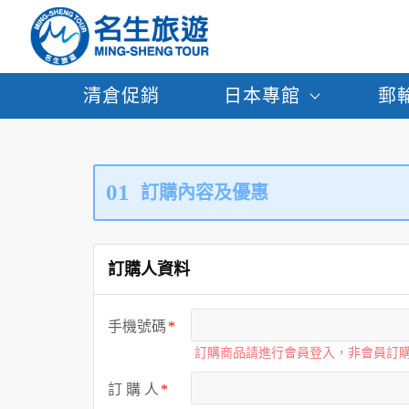
清倉促銷
日本專館
郵
01
訂購內容及優惠
訂購人資料
手機號碼
訂購商品請進行會員登入，非會員訂
訂 購 人