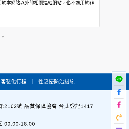
用於本網站以外的相關連結網站，也不適用於非
在該特定目的範圍內處理及利用您的個人資料；
」。
用時間等。
及點選資料記錄等，做為我們增進網站服務的參
供內部研究外，我們會視需要公佈統計數據及說
客製化行程
性騷擾防治措施
個人資料採用嚴格的保護措施，只由經過授權的
。
以確定其將確實遵守。
2162號 品質保障協會 台北登記1417
不適用本網站的隱私權保護政策，您必須參考該
:00-18:00