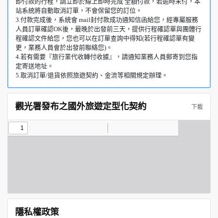
即付款的行程，請立即於線上即時完成 全額付款，若逾時未付，本
站系統將自動取消訂單，不會保留您的訂位。
3.付款完成後，系統會 mail封付款成功通知信函給您，經專屬服務
人員訂單確認OK後，最晚於出發前三天，提供行程確認單與團體行
程確認文件給您，您也可以在訂單查詢中得知(若行程確認單有變
更，業務人員會於出發前聯絡您)。
4.若有需要『旅行業代收轉付收據』，請通知業務人員郵寄到您指
定寄送地址。
5.取消訂單/退貨依照旅遊契約、金流等相關規定辦理。
觀光署發布之國外旅遊定型化契約
下載
隱私權政策