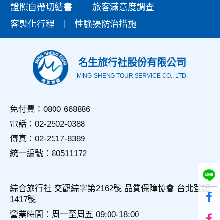
證照自帶切結書
設備的IP位址、使用時間、使用的瀏覽器、瀏覽及點選資料記
旅客滿意度調查
錄等，做為我們增進網站服務的參考依據，此記錄為內部應
客製化行程
性騷擾防治措施
用，決不對外公佈。
為提供精確的服務，我們會將收集的問卷調查內容進行統計與
分析，分析結果之統計數據或說明文字呈現，除供內部研究
外，我們會視需要公佈統計數據及說明文字，但不涉及特定個
名生旅行社股份有限公司
人之資料。
MING-SHENG TOUR SERVICE CO., LTD.
三、資料之保護
本網站主機均設有防火牆、防毒系統等相關的各項資訊安全設
備及必要的安全防護措施，加以保護網站及您的個人資料採用
免付費：0800-668886
嚴格的保護措施，只由經過授權的人員才能接觸您的個人資
電話：02-2502-0388
料，相關處理人員皆簽有保密合約，如有違反保密義務者，將
會受到相關的法律處分。
傳真：02-2517-8389
如因業務需要有必要委託其他單位提供服務時，本網站亦會嚴
統一編號：80511172
格要求其遵守保密義務，並且採取必要檢查程序以確定其將確
實遵守。
四、網站對外的相關連結
綜合旅行社 交觀綜字第2162號 品質保障協會 台北登記
本網站的網頁提供其他網站的網路連結，您也可經由本網站所
1417號
提供的連結，點選進入其他網站。但該連結網站不適用本網站
的隱私權保護政策，您必須參考該連結網站中的隱私權保護政
營業時間：周一至周五 09:00-18:00