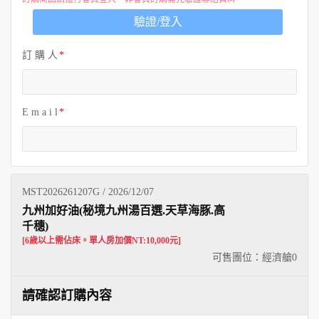
歐洲
驗證/登入
訂 購 人
E m a i l
MST2026261207G / 2026/12/07
九州加好油(秘境九州湯百選.天草海豚.高
千穗)
[6歲以上需佔床。單人房加價NT:10,000元]
可售團位：經濟艙
0
請確認訂購內容