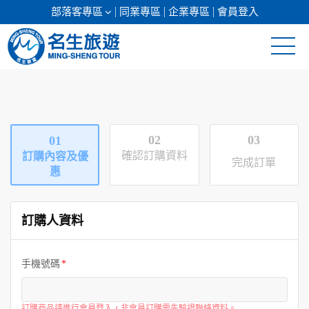
部落客專區
同業專區
企業專區
會員登入
清倉促銷
日本專館
02
03
01
郵輪假期
確認訂購資料
訂購內容及優
完成訂單
惠
海島假期
訂購人資料
韓國
東南亞
手機號碼
美加紐澳
訂購商品請進行會員登入，非會員訂購需先驗證聯絡資料。