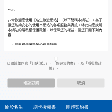
Y>B
非常歡迎您使用【名生旅遊網站】（以下簡稱本網站），為了
讓您能夠安心的使用本網站的各項服務與資訊，特此向您說明
本網站的隱私權保護政策，以保障您的權益，請您詳閱下列內
容：
一、隱私權保護政策的適用範圍
隱私權保護政策內容，包括本網站如何處理在您使用網站服務
時收集到的個人識別資料。隱私權保護政策不適用於本網站以
外的相關連結網站，也不適用於非本網站所委託或參與管理的
已閱讀並同意「訂購須知」、「旅遊契約書」、及「隱私權政
人員。
策」。
二、個人資料的蒐集、處理及利用方式
當您造訪本網站或使用本網站所提供之功能服務時，我們將視
確認訂購
取消
該服務功能性質，請您提供必要的個人資料，並在該特定目的
範圍內處理及利用您的個人資料；非經您書面同意，本網站不
會將個人資料用於其他用途。
本網站在您使用服務信箱、問卷調查等互動性功能時，會保留
您所提供的姓名、電子郵件地址、聯絡方式及使用時間等。
關於名生
刷卡授權書
團體契約書
於一般瀏覽時，伺服器會自行記錄相關行徑，包括您使用連線