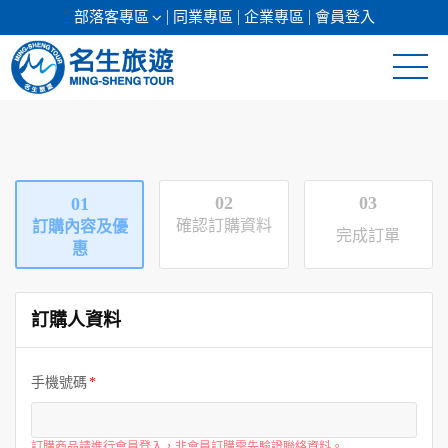
部落客專區
同業專區
企業專區
會員登入
清倉促銷
日本專館
02
03
01
郵輪假期
確認訂購資料
訂購內容及優
完成訂單
惠
海島假期
訂購人資料
韓國
東南亞
手機號碼
美加紐澳
訂購商品請進行會員登入，非會員訂購需先驗證聯絡資料。