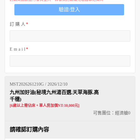
歐洲
驗證/登入
訂 購 人
E m a i l
MST2026261210G / 2026/12/10
九州加好油(秘境九州湯百選.天草海豚.高
千穗)
[6歲以上需佔床。單人房加價NT:10,000元]
可售團位：經濟艙
0
請確認訂購內容