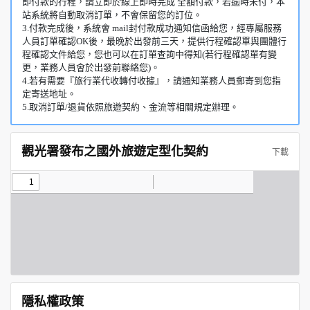
即付款的行程，請立即於線上即時完成 全額付款，若逾時未付，本
站系統將自動取消訂單，不會保留您的訂位。
3.付款完成後，系統會 mail封付款成功通知信函給您，經專屬服務
人員訂單確認OK後，最晚於出發前三天，提供行程確認單與團體行
程確認文件給您，您也可以在訂單查詢中得知(若行程確認單有變
更，業務人員會於出發前聯絡您)。
4.若有需要『旅行業代收轉付收據』，請通知業務人員郵寄到您指
定寄送地址。
5.取消訂單/退貨依照旅遊契約、金流等相關規定辦理。
觀光署發布之國外旅遊定型化契約
下載
隱私權政策