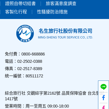
證照自帶切結書
設備的IP位址、使用時間、使用的瀏覽器、瀏覽及點選資料記
旅客滿意度調查
錄等，做為我們增進網站服務的參考依據，此記錄為內部應
客製化行程
性騷擾防治措施
用，決不對外公佈。
為提供精確的服務，我們會將收集的問卷調查內容進行統計與
分析，分析結果之統計數據或說明文字呈現，除供內部研究
外，我們會視需要公佈統計數據及說明文字，但不涉及特定個
名生旅行社股份有限公司
人之資料。
MING-SHENG TOUR SERVICE CO., LTD.
三、資料之保護
本網站主機均設有防火牆、防毒系統等相關的各項資訊安全設
備及必要的安全防護措施，加以保護網站及您的個人資料採用
免付費：0800-668886
嚴格的保護措施，只由經過授權的人員才能接觸您的個人資
電話：02-2502-0388
料，相關處理人員皆簽有保密合約，如有違反保密義務者，將
會受到相關的法律處分。
傳真：02-2517-8389
如因業務需要有必要委託其他單位提供服務時，本網站亦會嚴
統一編號：80511172
格要求其遵守保密義務，並且採取必要檢查程序以確定其將確
實遵守。
四、網站對外的相關連結
綜合旅行社 交觀綜字第2162號 品質保障協會 台北登記
本網站的網頁提供其他網站的網路連結，您也可經由本網站所
1417號
提供的連結，點選進入其他網站。但該連結網站不適用本網站
的隱私權保護政策，您必須參考該連結網站中的隱私權保護政
營業時間：周一至周五 09:00-18:00