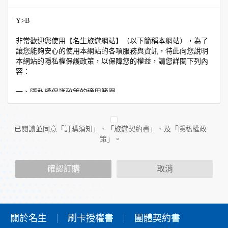
Y>B
非常歡迎您使用【名生旅遊網站】（以下簡稱本網站），為了
讓您能夠安心的使用本網站的各項服務與資訊，特此向您說明
本網站的隱私權保護政策，以保障您的權益，請您詳閱下列內
容：
一、隱私權保護政策的適用範圍
隱私權保護政策內容，包括本網站如何處理在您使用網站服務
時收集到的個人識別資料。隱私權保護政策不適用於本網站以
外的相關連結網站，也不適用於非本網站所委託或參與管理的
已閱讀並同意「訂購須知」、「旅遊契約書」、及「隱私權政
人員。
策」。
二、個人資料的蒐集、處理及利用方式
當您造訪本網站或使用本網站所提供之功能服務時，我們將視
確認訂購
取消
該服務功能性質，請您提供必要的個人資料，並在該特定目的
範圍內處理及利用您的個人資料；非經您書面同意，本網站不
會將個人資料用於其他用途。
本網站在您使用服務信箱、問卷調查等互動性功能時，會保留
您所提供的姓名、電子郵件地址、聯絡方式及使用時間等。
關於名生
刷卡授權書
團體契約書
於一般瀏覽時，伺服器會自行記錄相關行徑，包括您使用連線