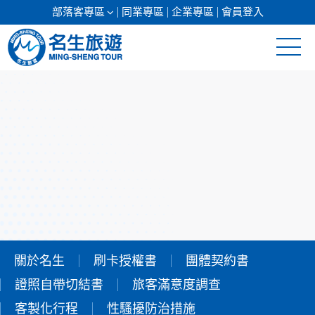
部落客專區
同業專區
企業專區
會員登入
清倉促銷
日本專館
郵輪假期
海島假期
韓國
關於名生
刷卡授權書
團體契約書
東南亞
證照自帶切結書
旅客滿意度調查
美加紐澳
客製化行程
性騷擾防治措施