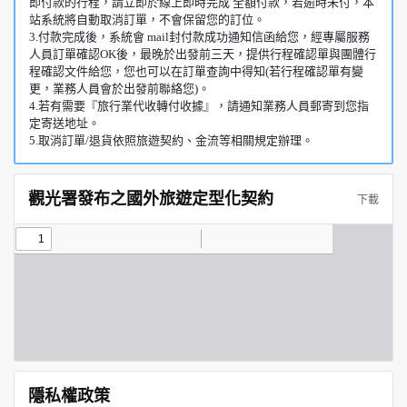
即付款的行程，請立即於線上即時完成 全額付款，若逾時未付，本
站系統將自動取消訂單，不會保留您的訂位。
3.付款完成後，系統會 mail封付款成功通知信函給您，經專屬服務
人員訂單確認OK後，最晚於出發前三天，提供行程確認單與團體行
程確認文件給您，您也可以在訂單查詢中得知(若行程確認單有變
更，業務人員會於出發前聯絡您)。
4.若有需要『旅行業代收轉付收據』，請通知業務人員郵寄到您指
定寄送地址。
5.取消訂單/退貨依照旅遊契約、金流等相關規定辦理。
觀光署發布之國外旅遊定型化契約
下載
隱私權政策