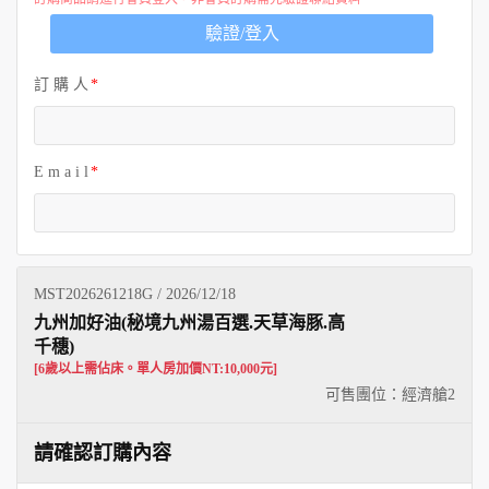
歐洲
驗證/登入
訂 購 人
E m a i l
MST2026261218G / 2026/12/18
九州加好油(秘境九州湯百選.天草海豚.高
千穗)
[6歲以上需佔床。單人房加價NT:10,000元]
可售團位：經濟艙
2
請確認訂購內容