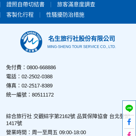
證照自帶切結書
設備的IP位址、使用時間、使用的瀏覽器、瀏覽及點選資料記
旅客滿意度調查
錄等，做為我們增進網站服務的參考依據，此記錄為內部應
客製化行程
性騷擾防治措施
用，決不對外公佈。
為提供精確的服務，我們會將收集的問卷調查內容進行統計與
分析，分析結果之統計數據或說明文字呈現，除供內部研究
外，我們會視需要公佈統計數據及說明文字，但不涉及特定個
名生旅行社股份有限公司
人之資料。
MING-SHENG TOUR SERVICE CO., LTD.
三、資料之保護
本網站主機均設有防火牆、防毒系統等相關的各項資訊安全設
備及必要的安全防護措施，加以保護網站及您的個人資料採用
免付費：0800-668886
嚴格的保護措施，只由經過授權的人員才能接觸您的個人資
電話：02-2502-0388
料，相關處理人員皆簽有保密合約，如有違反保密義務者，將
會受到相關的法律處分。
傳真：02-2517-8389
如因業務需要有必要委託其他單位提供服務時，本網站亦會嚴
統一編號：80511172
格要求其遵守保密義務，並且採取必要檢查程序以確定其將確
實遵守。
四、網站對外的相關連結
綜合旅行社 交觀綜字第2162號 品質保障協會 台北登記
本網站的網頁提供其他網站的網路連結，您也可經由本網站所
1417號
提供的連結，點選進入其他網站。但該連結網站不適用本網站
的隱私權保護政策，您必須參考該連結網站中的隱私權保護政
營業時間：周一至周五 09:00-18:00