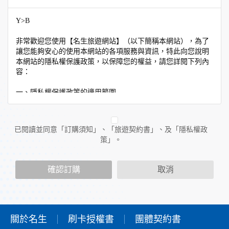
Y>B
非常歡迎您使用【名生旅遊網站】（以下簡稱本網站），為了
讓您能夠安心的使用本網站的各項服務與資訊，特此向您說明
本網站的隱私權保護政策，以保障您的權益，請您詳閱下列內
容：
一、隱私權保護政策的適用範圍
隱私權保護政策內容，包括本網站如何處理在您使用網站服務
時收集到的個人識別資料。隱私權保護政策不適用於本網站以
外的相關連結網站，也不適用於非本網站所委託或參與管理的
已閱讀並同意「訂購須知」、「旅遊契約書」、及「隱私權政
人員。
策」。
二、個人資料的蒐集、處理及利用方式
當您造訪本網站或使用本網站所提供之功能服務時，我們將視
確認訂購
取消
該服務功能性質，請您提供必要的個人資料，並在該特定目的
範圍內處理及利用您的個人資料；非經您書面同意，本網站不
會將個人資料用於其他用途。
本網站在您使用服務信箱、問卷調查等互動性功能時，會保留
您所提供的姓名、電子郵件地址、聯絡方式及使用時間等。
關於名生
刷卡授權書
團體契約書
於一般瀏覽時，伺服器會自行記錄相關行徑，包括您使用連線