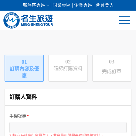
部落客專區
同業專區
企業專區
會員登入
清倉促銷
日本專館
02
03
01
郵輪假期
確認訂購資料
訂購內容及優
完成訂單
惠
海島假期
訂購人資料
韓國
東南亞
手機號碼
美加紐澳
訂購商品請進行會員登入，非會員訂購需先驗證聯絡資料。