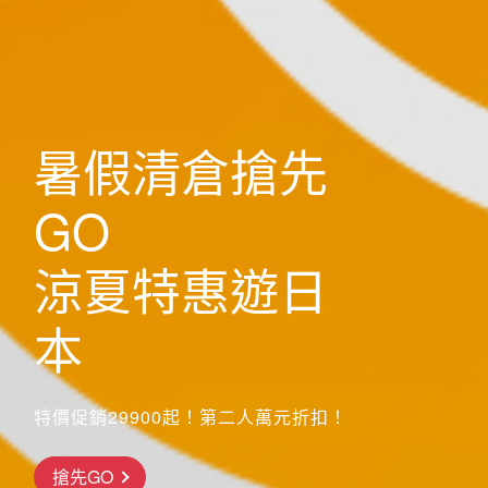
歐洲
暑假清倉搶先
GO
涼夏特惠遊日
本
特價促銷29900起！第二人萬元折扣！
前往行程
搶先GO