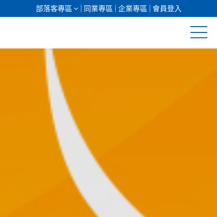
部落客專區
同業專區
企業專區
會員登入
清倉促銷
日本專館
郵輪假期
海島假期
韓國
東南亞
美加紐澳