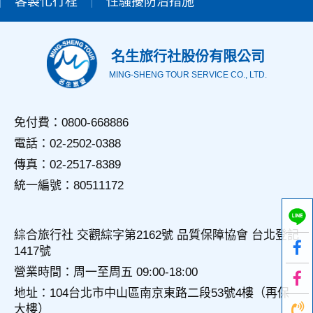
客製化行程
性騷擾防治措施
用，決不對外公佈。
為提供精確的服務，我們會將收集的問卷調查內容進行統計與
分析，分析結果之統計數據或說明文字呈現，除供內部研究
外，我們會視需要公佈統計數據及說明文字，但不涉及特定個
名生旅行社股份有限公司
人之資料。
MING-SHENG TOUR SERVICE CO., LTD.
三、資料之保護
本網站主機均設有防火牆、防毒系統等相關的各項資訊安全設
備及必要的安全防護措施，加以保護網站及您的個人資料採用
免付費：0800-668886
嚴格的保護措施，只由經過授權的人員才能接觸您的個人資
電話：02-2502-0388
料，相關處理人員皆簽有保密合約，如有違反保密義務者，將
會受到相關的法律處分。
傳真：02-2517-8389
如因業務需要有必要委託其他單位提供服務時，本網站亦會嚴
統一編號：80511172
格要求其遵守保密義務，並且採取必要檢查程序以確定其將確
實遵守。
四、網站對外的相關連結
綜合旅行社 交觀綜字第2162號 品質保障協會 台北登記
本網站的網頁提供其他網站的網路連結，您也可經由本網站所
1417號
提供的連結，點選進入其他網站。但該連結網站不適用本網站
的隱私權保護政策，您必須參考該連結網站中的隱私權保護政
營業時間：周一至周五 09:00-18:00
策。
地址：104台北市中山區南京東路二段53號4樓（再保
大樓）
五、與第三人共用個人資料之政策