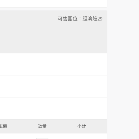
可售團位：經濟艙
29
單價
數量
小計