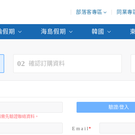
部落客專區
同業專
輪假期
海島假期
韓國
02
確認訂購資料
驗證/登入
購需先驗證聯絡資料。
E m a i l