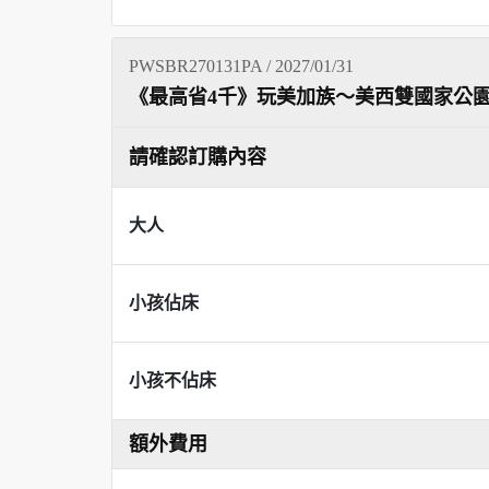
PWSBR270131PA / 2027/01/31
《最高省4千》玩美加族～美西雙國家公園雙樂
請確認訂購內容
大人
小孩佔床
小孩不佔床
額外費用