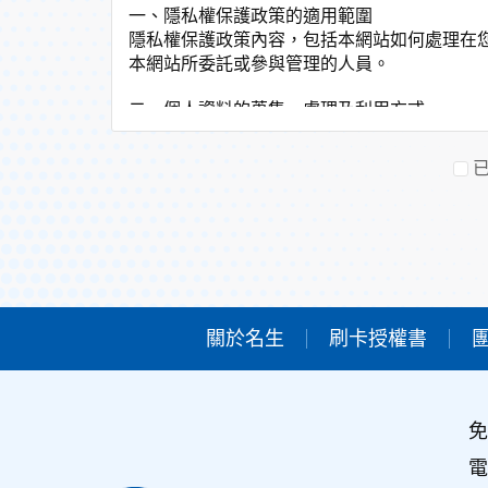
一、隱私權保護政策的適用範圍
隱私權保護政策內容，包括本網站如何處理在
本網站所委託或參與管理的人員。
二、個人資料的蒐集、處理及利用方式
當您造訪本網站或使用本網站所提供之功能服
非經您書面同意，本網站不會將個人資料用於
本網站在您使用服務信箱、問卷調查等互動性
於一般瀏覽時，伺服器會自行記錄相關行徑，
考依據，此記錄為內部應用，決不對外公佈。
為提供精確的服務，我們會將收集的問卷調查
明文字，但不涉及特定個人之資料。
三、資料之保護
關於名生
刷卡授權書
本網站主機均設有防火牆、防毒系統等相關的
人員才能接觸您的個人資料，相關處理人員皆
如因業務需要有必要委託其他單位提供服務時
免
四、網站對外的相關連結
本網站的網頁提供其他網站的網路連結，您也
電