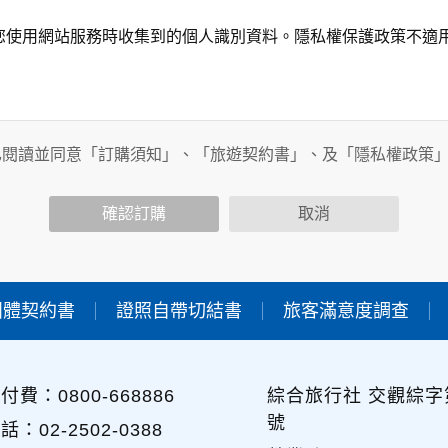
您使用網站服務時收集到的個人識別資料。隱私權保護政策不適
務時，我們將視該服務功能性質，請您提供必要的個人資料，並
其他用途。
已閱讀並同意「訂購須知」、「旅遊契約書」、及「隱私權政策
功能時，會保留您所提供的姓名、電子郵件地址、聯絡方式及使
包括您使用連線設備的IP位址、使用時間、使用的瀏覽器、瀏覽
確認訂購
取消
內容進行統計與分析，分析結果之統計數據或說明文字呈現，除
團體契約書
證照自帶切結書
旅客滿意度調查
各項資訊安全設備及必要的安全防護措施，加以保護網站及您的
簽有保密合約，如有違反保密義務者，將會受到相關的法律處分
，本網站亦會嚴格要求其遵守保密義務，並且採取必要檢查程序
付費：0800-668886
綜合旅行社 交觀綜字第
號
可經由本網站所提供的連結，點選進入其他網站。但該連結網站
話：02-2502-0388