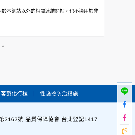
用於本網站以外的相關連結網站，也不適用於非
在該特定目的範圍內處理及利用您的個人資料；
」。
用時間等。
及點選資料記錄等，做為我們增進網站服務的參
供內部研究外，我們會視需要公佈統計數據及說
客製化行程
性騷擾防治措施
個人資料採用嚴格的保護措施，只由經過授權的
。
以確定其將確實遵守。
2162號 品質保障協會 台北登記1417
不適用本網站的隱私權保護政策，您必須參考該