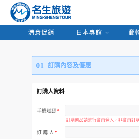
清倉促銷
日本專館
郵
01
訂購內容及優惠
訂購人資料
手機號碼
訂購商品請進行會員登入，非會員訂
訂 購 人