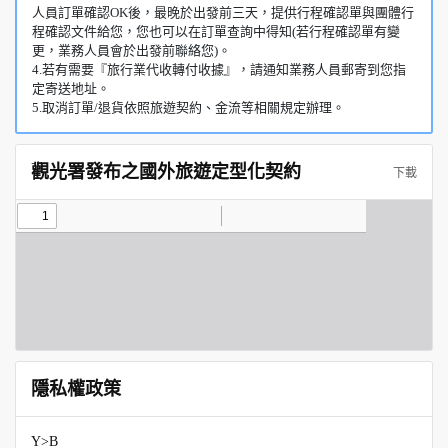
人員訂單確認OK後，最晚於出發前三天，提供行程確認單與團體行
程確認文件給您，您也可以在訂單查詢中得知(若行程確認單有變
更，業務人員會於出發前聯絡您)。
4.若有需要『旅行業代收轉付收據』，請通知業務人員郵寄到您指
定寄送地址。
5.取消訂單/退貨依照旅遊契約、金流等相關規定辦理。
觀光署發布之國外旅遊定型化契約
下載
隱私權政策
Y>B