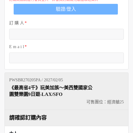
歐洲
驗證/登入
訂 購 人
E m a i l
PWSBR270205PA / 2027/02/05
《最高省4千》玩美加族～美西雙國家公
園雙樂園9日遊-LAX/SFO
可售團位：經濟艙
25
請確認訂購內容