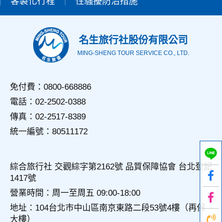
客製化行程
性騷擾防治措施
用，決不對外公佈。
為提供精確的服務，我們會將收集的問卷調查內容進行統計與
分析，分析結果之統計數據或說明文字呈現，除供內部研究
外，我們會視需要公佈統計數據及說明文字，但不涉及特定個
名生旅行社股份有限公司
人之資料。
MING-SHENG TOUR SERVICE CO., LTD.
三、資料之保護
本網站主機均設有防火牆、防毒系統等相關的各項資訊安全設
備及必要的安全防護措施，加以保護網站及您的個人資料採用
免付費：0800-668886
嚴格的保護措施，只由經過授權的人員才能接觸您的個人資
電話：02-2502-0388
料，相關處理人員皆簽有保密合約，如有違反保密義務者，將
會受到相關的法律處分。
傳真：02-2517-8389
如因業務需要有必要委託其他單位提供服務時，本網站亦會嚴
統一編號：80511172
格要求其遵守保密義務，並且採取必要檢查程序以確定其將確
實遵守。
四、網站對外的相關連結
綜合旅行社 交觀綜字第2162號 品質保障協會 台北登記
本網站的網頁提供其他網站的網路連結，您也可經由本網站所
1417號
提供的連結，點選進入其他網站。但該連結網站不適用本網站
的隱私權保護政策，您必須參考該連結網站中的隱私權保護政
營業時間：周一至周五 09:00-18:00
策。
地址：104台北市中山區南京東路二段53號4樓（再保
大樓）
五、與第三人共用個人資料之政策