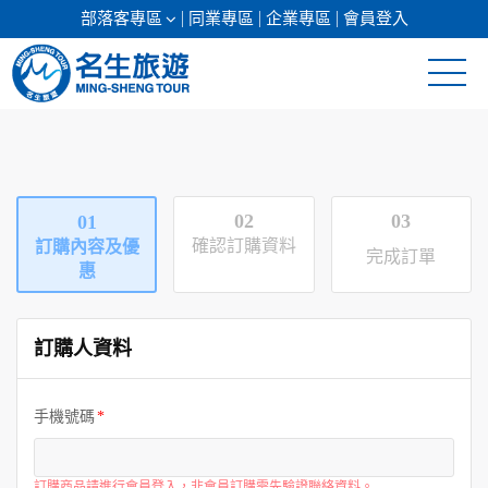
部落客專區
同業專區
企業專區
會員登入
清倉促銷
日本專館
02
03
01
郵輪假期
確認訂購資料
訂購內容及優
完成訂單
惠
海島假期
訂購人資料
韓國
東南亞
手機號碼
美加紐澳
訂購商品請進行會員登入，非會員訂購需先驗證聯絡資料。