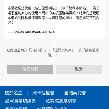
非常歡迎您使用【名生旅遊網站】（以下簡稱本網站），為了
讓您能夠安心的使用本網站的各項服務與資訊，特此向您說明
本網站的隱私權保護政策，以保障您的權益，請您詳閱下列內
容：
一、隱私權保護政策的適用範圍
隱私權保護政策內容，包括本網站如何處理在您使用網站服務
時收集到的個人識別資料。隱私權保護政策不適用於本網站以
外的相關連結網站，也不適用於非本網站所委託或參與管理的
已閱讀並同意「訂購須知」、「旅遊契約書」、及「隱私權政
人員。
策」。
二、個人資料的蒐集、處理及利用方式
當您造訪本網站或使用本網站所提供之功能服務時，我們將視
確認訂購
取消
該服務功能性質，請您提供必要的個人資料，並在該特定目的
範圍內處理及利用您的個人資料；非經您書面同意，本網站不
會將個人資料用於其他用途。
本網站在您使用服務信箱、問卷調查等互動性功能時，會保留
您所提供的姓名、電子郵件地址、聯絡方式及使用時間等。
關於名生
刷卡授權書
團體契約書
於一般瀏覽時，伺服器會自行記錄相關行徑，包括您使用連線
證照自帶切結書
設備的IP位址、使用時間、使用的瀏覽器、瀏覽及點選資料記
旅客滿意度調查
錄等，做為我們增進網站服務的參考依據，此記錄為內部應