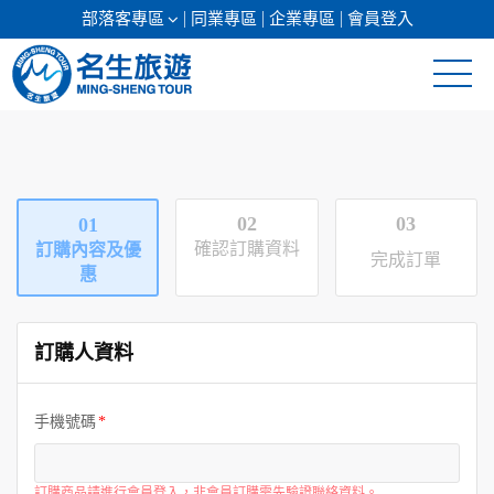
部落客專區
同業專區
企業專區
會員登入
清倉促銷
日本專館
02
03
01
郵輪假期
確認訂購資料
訂購內容及優
完成訂單
惠
海島假期
訂購人資料
韓國
東南亞
手機號碼
美加紐澳
訂購商品請進行會員登入，非會員訂購需先驗證聯絡資料。