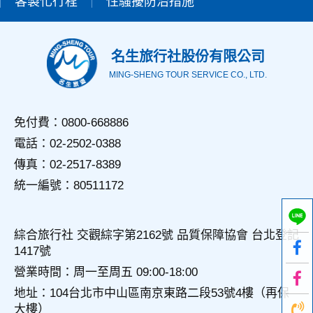
客製化行程
性騷擾防治措施
用，決不對外公佈。
為提供精確的服務，我們會將收集的問卷調查內容進行統計與
分析，分析結果之統計數據或說明文字呈現，除供內部研究
外，我們會視需要公佈統計數據及說明文字，但不涉及特定個
名生旅行社股份有限公司
人之資料。
MING-SHENG TOUR SERVICE CO., LTD.
三、資料之保護
本網站主機均設有防火牆、防毒系統等相關的各項資訊安全設
備及必要的安全防護措施，加以保護網站及您的個人資料採用
免付費：0800-668886
嚴格的保護措施，只由經過授權的人員才能接觸您的個人資
電話：02-2502-0388
料，相關處理人員皆簽有保密合約，如有違反保密義務者，將
會受到相關的法律處分。
傳真：02-2517-8389
如因業務需要有必要委託其他單位提供服務時，本網站亦會嚴
統一編號：80511172
格要求其遵守保密義務，並且採取必要檢查程序以確定其將確
實遵守。
四、網站對外的相關連結
綜合旅行社 交觀綜字第2162號 品質保障協會 台北登記
本網站的網頁提供其他網站的網路連結，您也可經由本網站所
1417號
提供的連結，點選進入其他網站。但該連結網站不適用本網站
的隱私權保護政策，您必須參考該連結網站中的隱私權保護政
營業時間：周一至周五 09:00-18:00
策。
地址：104台北市中山區南京東路二段53號4樓（再保
大樓）
五、與第三人共用個人資料之政策