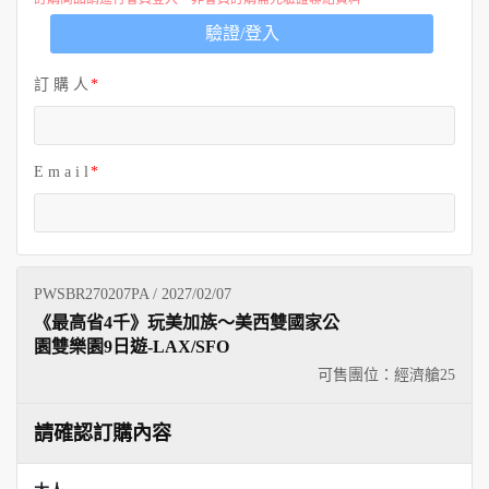
歐洲
驗證/登入
訂 購 人
E m a i l
PWSBR270207PA / 2027/02/07
《最高省4千》玩美加族～美西雙國家公
園雙樂園9日遊-LAX/SFO
可售團位：經濟艙
25
請確認訂購內容