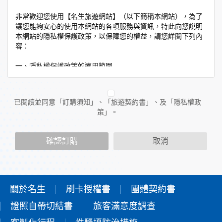
非常歡迎您使用【名生旅遊網站】（以下簡稱本網站），為了
讓您能夠安心的使用本網站的各項服務與資訊，特此向您說明
本網站的隱私權保護政策，以保障您的權益，請您詳閱下列內
容：
一、隱私權保護政策的適用範圍
隱私權保護政策內容，包括本網站如何處理在您使用網站服務
時收集到的個人識別資料。隱私權保護政策不適用於本網站以
外的相關連結網站，也不適用於非本網站所委託或參與管理的
已閱讀並同意「訂購須知」、「旅遊契約書」、及「隱私權政
人員。
策」。
二、個人資料的蒐集、處理及利用方式
當您造訪本網站或使用本網站所提供之功能服務時，我們將視
確認訂購
取消
該服務功能性質，請您提供必要的個人資料，並在該特定目的
範圍內處理及利用您的個人資料；非經您書面同意，本網站不
會將個人資料用於其他用途。
本網站在您使用服務信箱、問卷調查等互動性功能時，會保留
您所提供的姓名、電子郵件地址、聯絡方式及使用時間等。
關於名生
刷卡授權書
團體契約書
於一般瀏覽時，伺服器會自行記錄相關行徑，包括您使用連線
證照自帶切結書
設備的IP位址、使用時間、使用的瀏覽器、瀏覽及點選資料記
旅客滿意度調查
錄等，做為我們增進網站服務的參考依據，此記錄為內部應