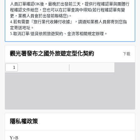
人員訂單確認OK後，最晚於出發前三天，提供行程確認單與團體行
程確認文件給您，您也可以在訂單查詢中得知(若行程確認單有變
更，業務人員會於出發前聯絡您)。
4.若有需要『旅行業代收轉付收據』，請通知業務人員郵寄到您指
定寄送地址。
5.取消訂單/退貨依照旅遊契約、金流等相關規定辦理。
觀光署發布之國外旅遊定型化契約
下載
隱私權政策
Y>B