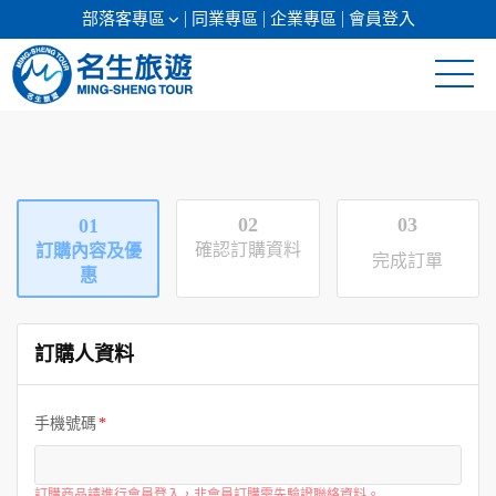
部落客專區
同業專區
企業專區
會員登入
清倉促銷
日本專館
02
03
01
郵輪假期
確認訂購資料
訂購內容及優
完成訂單
惠
海島假期
訂購人資料
韓國
東南亞
手機號碼
美加紐澳
訂購商品請進行會員登入，非會員訂購需先驗證聯絡資料。