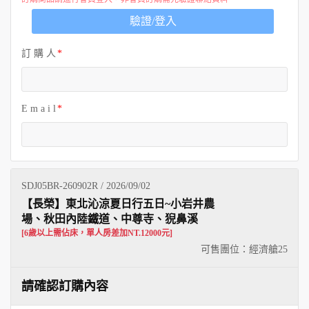
歐洲
驗證/登入
訂 購 人
E m a i l
SDJ05BR-260902R / 2026/09/02
【長榮】東北沁涼夏日行五日~小岩井農
場、秋田內陸鐵道、中尊寺、猊鼻溪
[6歲以上需佔床，單人房差加NT.12000元]
可售團位：經濟艙
25
請確認訂購內容