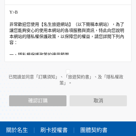
Y>B
非常歡迎您使用【名生旅遊網站】（以下簡稱本網站），為了
讓您能夠安心的使用本網站的各項服務與資訊，特此向您說明
本網站的隱私權保護政策，以保障您的權益，請您詳閱下列內
容：
一、隱私權保護政策的適用範圍
隱私權保護政策內容，包括本網站如何處理在您使用網站服務
時收集到的個人識別資料。隱私權保護政策不適用於本網站以
外的相關連結網站，也不適用於非本網站所委託或參與管理的
已閱讀並同意「訂購須知」、「旅遊契約書」、及「隱私權政
人員。
策」。
二、個人資料的蒐集、處理及利用方式
當您造訪本網站或使用本網站所提供之功能服務時，我們將視
確認訂購
取消
該服務功能性質，請您提供必要的個人資料，並在該特定目的
範圍內處理及利用您的個人資料；非經您書面同意，本網站不
會將個人資料用於其他用途。
本網站在您使用服務信箱、問卷調查等互動性功能時，會保留
您所提供的姓名、電子郵件地址、聯絡方式及使用時間等。
關於名生
刷卡授權書
團體契約書
於一般瀏覽時，伺服器會自行記錄相關行徑，包括您使用連線