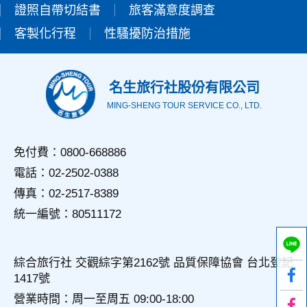
證照自帶切結書
設備的IP位址、使用時間、使用的瀏覽器、瀏覽及點選資料記
旅客滿意度調查
錄等，做為我們增進網站服務的參考依據，此記錄為內部應
客製化行程
性騷擾防治措施
用，決不對外公佈。
為提供精確的服務，我們會將收集的問卷調查內容進行統計與
分析，分析結果之統計數據或說明文字呈現，除供內部研究
外，我們會視需要公佈統計數據及說明文字，但不涉及特定個
名生旅行社股份有限公司
人之資料。
MING-SHENG TOUR SERVICE CO., LTD.
三、資料之保護
本網站主機均設有防火牆、防毒系統等相關的各項資訊安全設
備及必要的安全防護措施，加以保護網站及您的個人資料採用
免付費：0800-668886
嚴格的保護措施，只由經過授權的人員才能接觸您的個人資
電話：02-2502-0388
料，相關處理人員皆簽有保密合約，如有違反保密義務者，將
會受到相關的法律處分。
傳真：02-2517-8389
如因業務需要有必要委託其他單位提供服務時，本網站亦會嚴
統一編號：80511172
格要求其遵守保密義務，並且採取必要檢查程序以確定其將確
實遵守。
四、網站對外的相關連結
綜合旅行社 交觀綜字第2162號 品質保障協會 台北登記
本網站的網頁提供其他網站的網路連結，您也可經由本網站所
1417號
提供的連結，點選進入其他網站。但該連結網站不適用本網站
的隱私權保護政策，您必須參考該連結網站中的隱私權保護政
營業時間：周一至周五 09:00-18:00