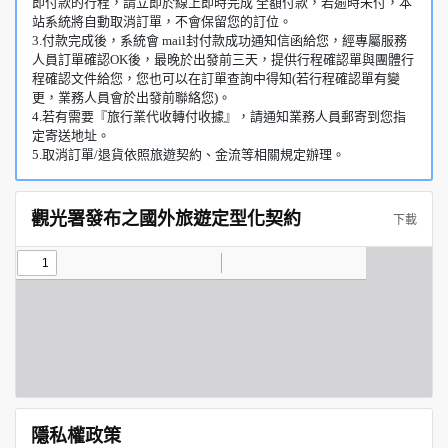
即付款的行程，請立即於線上即時完成 全額付款，若逾時未付，本
站系統將自動取消訂單，不會保留您的訂位。
3.付款完成後，系統會 mail封付款成功通知信函給您，經專屬服務
人員訂單確認OK後，最晚於出發前三天，提供行程確認單與團體行
程確認文件給您，您也可以在訂單查詢中得知(若行程確認單有變
更，業務人員會於出發前聯絡您)。
4.若有需要『旅行業代收轉付收據』，請通知業務人員郵寄到您指
定寄送地址。
5.取消訂單/退貨依照旅遊契約、金流等相關規定辦理。
觀光署發布之國外旅遊定型化契約
下載
隱私權政策