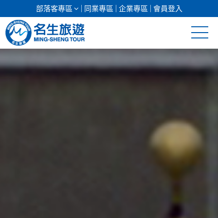
部落客專區
同業專區
企業專區
會員登入
清倉促銷
日本專館
郵輪假期
海島假期
韓國
東南亞
美加紐澳