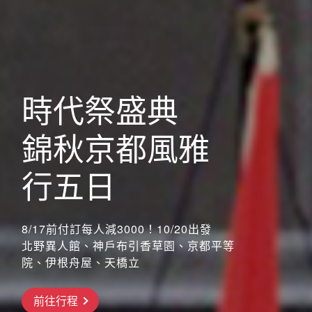
歐洲
時代祭盛典
錦秋京都風雅
行五日
8/17前付訂每人減3000！10/20出發
北野異人館、神戶布引香草園、京都平等
院、伊根舟屋、天橋立
前往行程
搶先GO