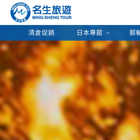
清倉促銷
日本專館
郵