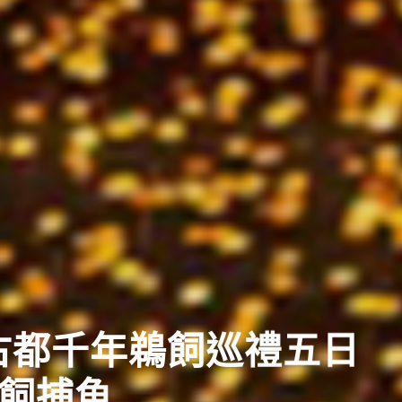
西古都千年鵜飼巡禮五日
鵜飼捕魚