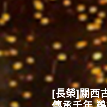
[長榮]關
傳承千年 