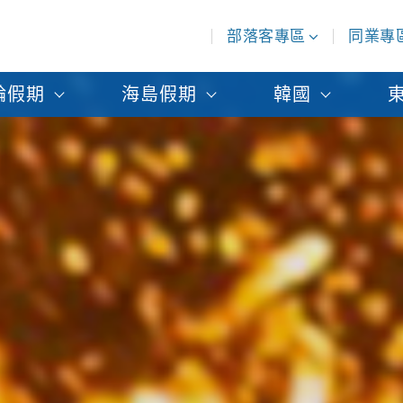
部落客專區
同業專
輪假期
海島假期
韓國