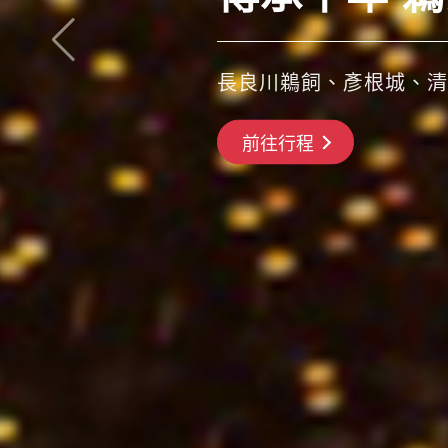
長良川鵜飼、彥根城、清
搶先GO
前往行程
前往行程
前往行程