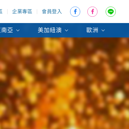
區
企業專區
會員登入
東南亞
美加紐澳
歐洲