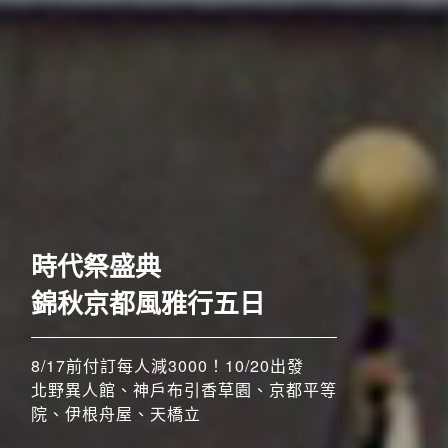
歐洲
奢華五星至福列車之旅六
日
時代祭盛典
52席至福+賞楓勝地
錦秋京都風雅行五日
8/17前付訂每人減3000！10/20出發
8/17前付訂每人減3000！！11/4、11/5
北野異人館、神戶布引香草園、京都平等
搶先GO
出發
院、伊根舟屋、天橋立