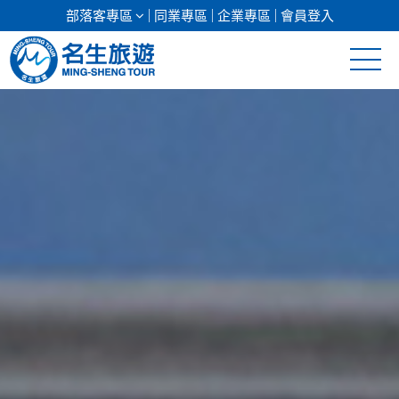
部落客專區
同業專區
企業專區
會員登入
清倉促銷
日本專館
郵輪假期
海島假期
韓國
東南亞
美加紐澳