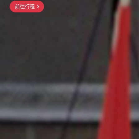
橫濱三溪園、河口湖紅葉祭、昇仙峽纜
前往行程
車、三島大橋、高尾山纜車
前往行程
前往行程