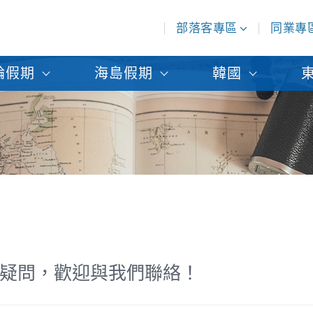
部落客專區
同業專
輪假期
海島假期
韓國
疑問，歡迎與我們聯絡！