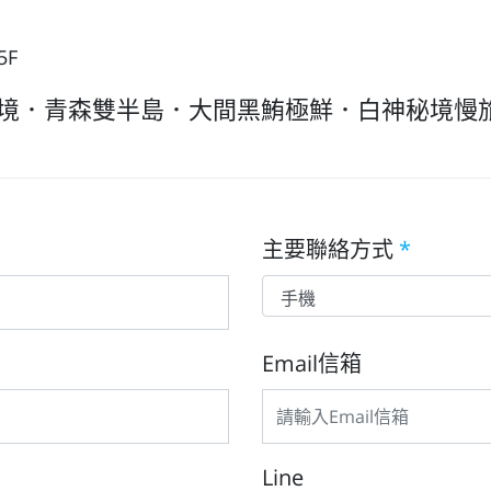
5F
秘境．青森雙半島．大間黑鮪極鮮．白神秘境慢
主要聯絡方式
*
Email信箱
Line