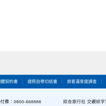
團體契約書
證照自帶切結書
旅客滿意度調查
付費：0800-668886
綜合旅行社 交觀綜字第