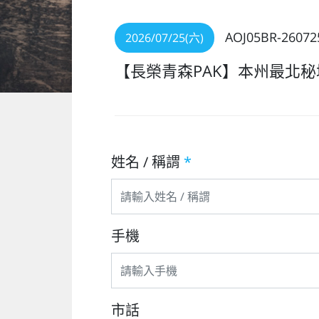
AOJ05BR-26072
2026/07/25(六)
【長榮青森PAK】本州最北
姓名 / 稱謂
*
手機
市話