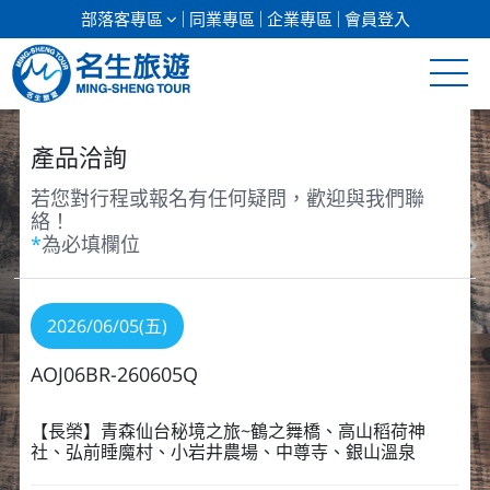
部落客專區
同業專區
企業專區
會員登入
清倉促銷
產品洽詢
日本專館
若您對行程或報名有任何疑問，歡迎與我們聯
絡！
*
為必填欄位
郵輪假期
海島假期
2026/06/05(五)
韓國
AOJ06BR-260605Q
東南亞
【長榮】青森仙台秘境之旅~鶴之舞橋、高山稻荷神
社、弘前睡魔村、小岩井農場、中尊寺、銀山溫泉
美加紐澳