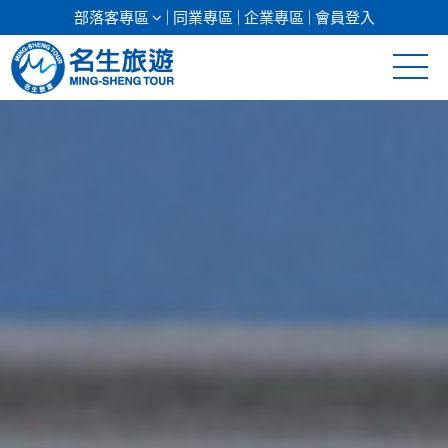
部落客專區
同業專區
企業專區
會員登入
清倉促銷
日本專館
郵輪假期
海島假期
韓國
東南亞
美加紐澳