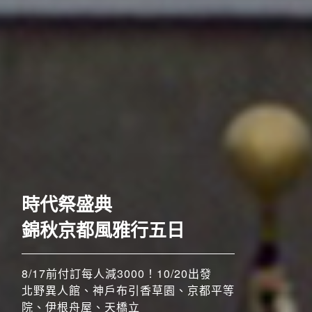
歐洲
時代祭盛典
錦秋京都風雅行五日
8/17前付訂每人減3000！10/20出發
北野異人館、神戶布引香草園、京都平等
院、伊根舟屋、天橋立
搶先GO