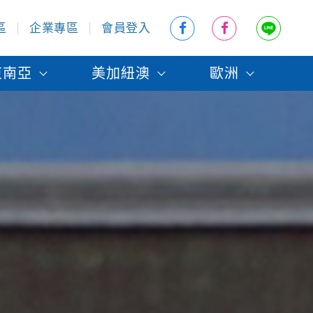
區
企業專區
會員登入
東南亞
美加紐澳
歐洲