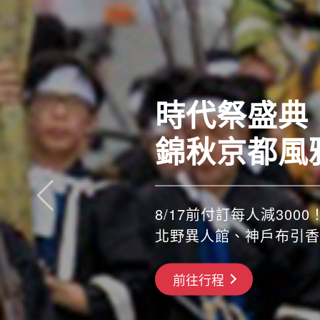
時代祭盛典
錦秋京都風
8/17前付訂每人減3000！
北野異人館、神戶布引香
搶先GO
前往行程
前往行程
前往行程