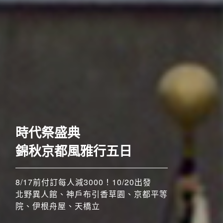
歐洲
時代祭盛典
錦秋京都風雅行五日
8/17前付訂每人減3000！10/20出發
北野異人館、神戶布引香草園、京都平等
院、伊根舟屋、天橋立
搶先GO