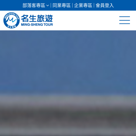
部落客專區
同業專區
企業專區
會員登入
清倉促銷
日本專館
郵輪假期
海島假期
韓國
東南亞
美加紐澳