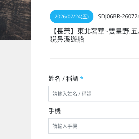
SDJ06BR-26072
2026/07/24(五)
【長榮】東北奢華~雙星野.五
猊鼻溪遊船
姓名 / 稱謂
*
手機