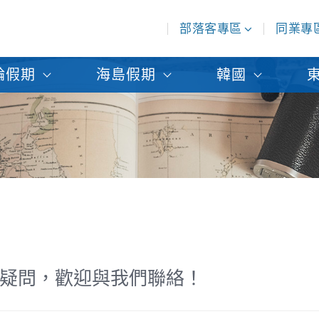
部落客專區
同業專
輪假期
海島假期
韓國
疑問，歡迎與我們聯絡！