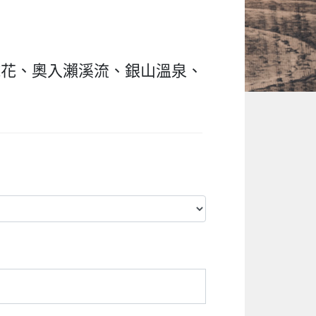
繡球花、奧入瀨溪流、銀山溫泉、