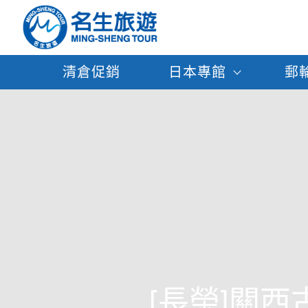
清倉促銷
日本專館
郵
[長榮]關