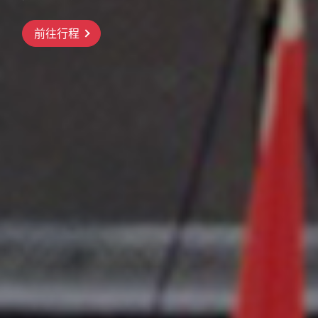
出發
院、伊根舟屋、天橋立
橫濱三溪園、河口湖紅葉祭、昇仙峽纜
前往行程
車、三島大橋、高尾山纜車
前往行程
前往行程