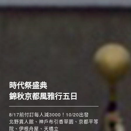
歐洲
奢華五星至福列車之旅六
日
52席至福+賞楓勝地
8/17前付訂每人減3000！10/20出發
8/17前付訂每人減3000！！11/4、11/5
北野異人館、神戶布引香草園、京都平等
搶先GO