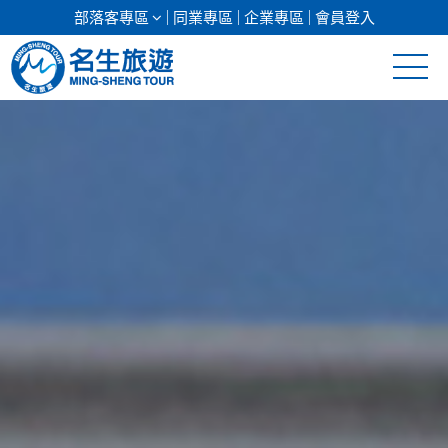
部落客專區
同業專區
企業專區
會員登入
清倉促銷
日本專館
郵輪假期
海島假期
韓國
東南亞
美加紐澳