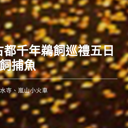
西古都千年鵜飼巡禮五日
鵜飼捕魚
水寺、嵐山小火車