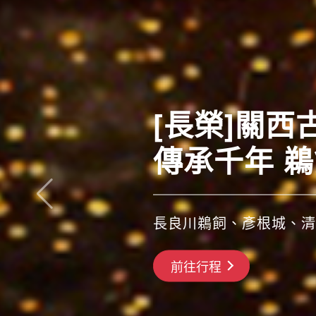
[長榮]關
傳承千年 
長良川鵜飼、彥根城、清
搶先GO
前往行程
前往行程
前往行程