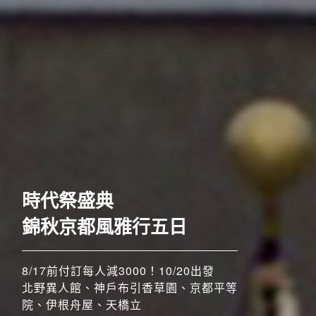
歐洲
時代祭盛典
錦秋京都風雅行五日
8/17前付訂每人減3000！10/20出發
北野異人館、神戶布引香草園、京都平等
院、伊根舟屋、天橋立
搶先GO