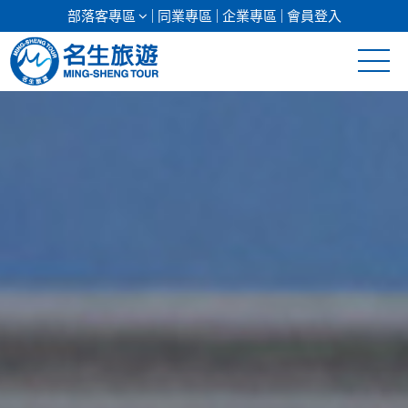
部落客專區
同業專區
企業專區
會員登入
清倉促銷
日本專館
郵輪假期
海島假期
韓國
東南亞
美加紐澳