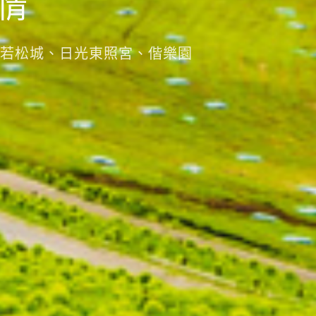
情
若松城、日光東照宮、偕樂園