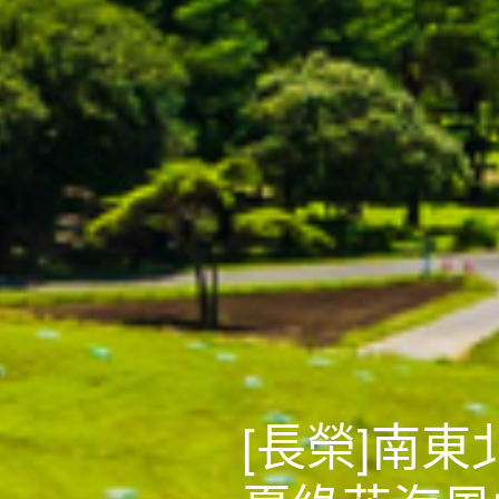
[長榮]南