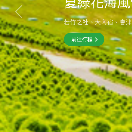
夏綠花海風
若竹之社、大內宿、會津
前往行程
前往行程
搶先GO
前往行程