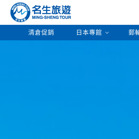
清倉促銷
日本專館
郵