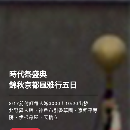
歐洲
時代祭盛典
錦秋京都風雅行五日
8/17前付訂每人減3000！10/20出發
北野異人館、神戶布引香草園、京都平等
院、伊根舟屋、天橋立
搶先GO