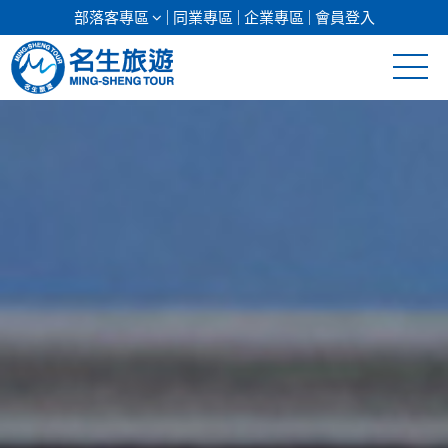
部落客專區
同業專區
企業專區
會員登入
清倉促銷
日本專館
郵輪假期
海島假期
韓國
東南亞
美加紐澳