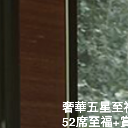
奢華五星至
52席至福+