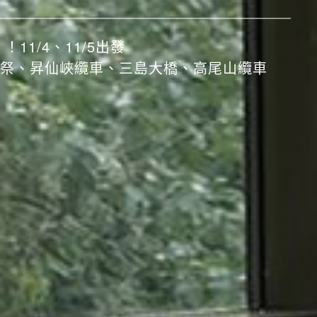
！11/4、11/5出發
祭、昇仙峽纜車、三島大橋、高尾山纜車