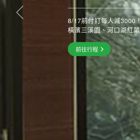
8/17前付訂每人減3000！
橫濱三溪園、河口湖紅葉
搶先GO
前往行程
前往行程
前往行程