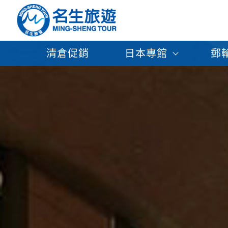
清倉促銷
日本專館
郵