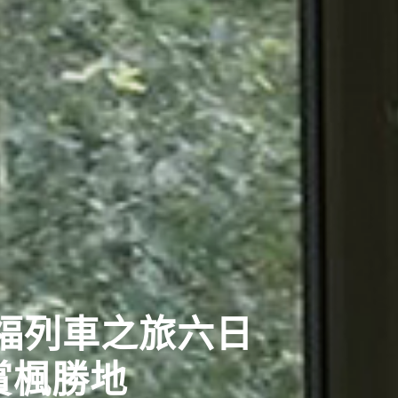
福列車之旅六日
賞楓勝地