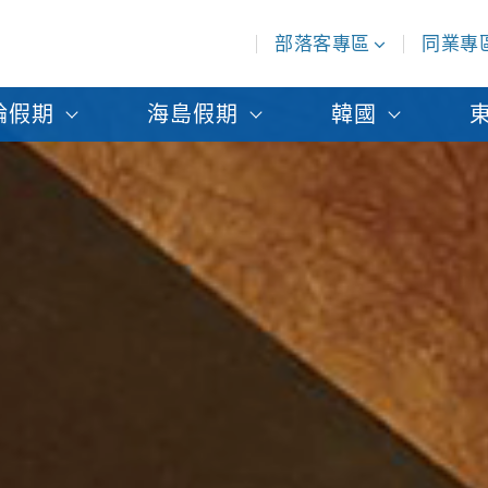
部落客專區
同業專
輪假期
海島假期
韓國