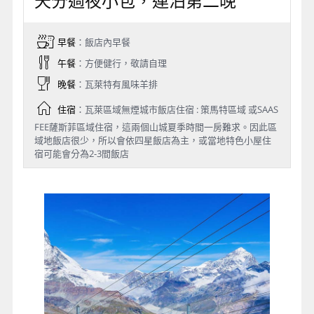
天分過夜小包，連泊第二晚
早餐
：飯店內早餐
午餐
：方便健行，敬請自理
晚餐
：瓦萊特有風味羊排
住宿
：瓦萊區域無煙城市飯店住宿 : 策馬特區域 或SAAS
FEE薩斯菲區域住宿，這兩個山城夏季時間一房難求。因此區
域地飯店很少，所以會依四星飯店為主，或當地特色小屋住
宿可能會分為2-3間飯店