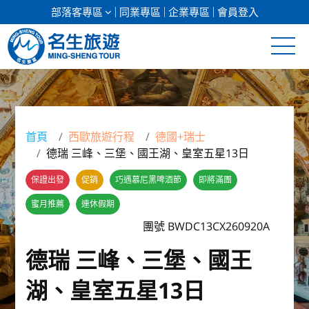
部落客專區
同業專區
企業專區
會員登入
清倉促銷
日本專館
首頁
西歐旅遊行程
德國+瑞士
德瑞 三峰、三堡、國王湖、皇室五星13日
郵輪假期
保證出發
促銷
巧遇慕尼黑啤酒節
即將滿團
海島假期
蜜月推薦
連休假期
韓國
團號 BWDC13CX260920A
德瑞 三峰、三堡、國王
東南亞
湖、皇室五星13日
美加紐澳