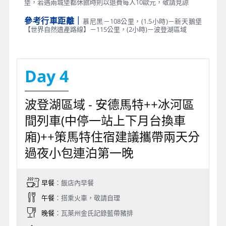
堡，若遇兩城堡都休館時則以退費每人10歐元，敬請見諒
參考行車距離｜
慕尼黑－108公里，(1.5小時)－新天鵝堡
【世界自然遺產路線】－115公里，(2小時)－波登湖區域
Day 4
波登湖區域 - 安德馬特++冰河區
間列車(中停一站上下月台換車
廂)++策馬特住宿建議攜帶兩天分
過夜小包連泊第一晚
早餐
：飯店內早餐
午餐
：搭乘火車，敬請自理
晚餐
：瓦萊州金氏記錄藍帶豬排