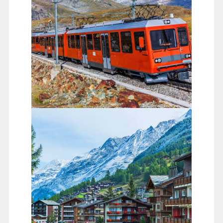
高納葛瑞特登山火車Gornergrat
此鐵路為歐洲最高也是第一條的開放式齒軌鐵路。標高
3131公尺的觀景平台，天氣好的時候在觀景台享受無死
角的壯麗景色，包括29座海拔4000公尺以上的山峰(瑞士
最高峰的杜富爾峰，海拔4634米)，以及阿爾卑斯山區的
第三大冰河-高納冰河。