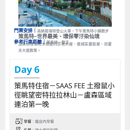
門票安排｜
高納葛瑞特登山火車，下午策馬特小鎮散步
策馬特~世界最美、環保零汙染仙境
參考行車距離｜
策馬特一整天
瓦萊洲落葉松木搭建的古老木屋、舊城區蘑菇屋、班霍
夫大道散策。
Day 6
策馬特住宿－SAAS FEE 土撥鼠小
徑眺望密特拉拉林山－盧森區域
連泊第一晚
早餐
：飯店內早餐