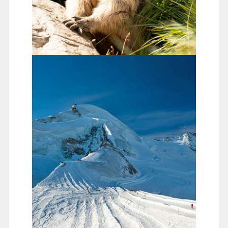
SAAS FEE 土撥鼠小徑
沿著Saas Fee的山間步道漫步，您可以看到活潑可愛的
土撥鼠在岩石與草地間跳躍。小徑環境清幽，四周群山
環抱，還能俯瞰村莊與冰川美景。適合全家大小，邊走
邊觀察自然生態，是一次親近大自然與可愛野生動物的
輕鬆體驗。