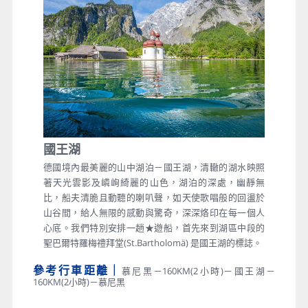
國王湖
德國境內最美麗的山中湖泊－國王湖，清轍的湖水映照
著天光雲影及嶙峋綺麗的山色，湖泊的深處，幽靜無
比，船夫清脆且動聽的喇叭聲，如天使歌唱般的回盪於
山谷間，給人無限的感動與驚奇，深深烙印在每一個人
心底。我們特別安排一趟★遊船，首先來到湖區中段的
聖巴爾特羅梅禮拜堂(St.Bartholomä) 是國王湖的標誌。
參考行車距離｜
慕尼黑－160KM(2小時)－國王湖－
160KM(2小時)－慕尼黑