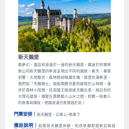
新天鵝堡
集夢幻、童話和浪漫於一身的新天鵝堡，藏身於阿爾卑
斯山的新天鵝堡四季皆呈現出不同的風貌，春天，春雷
剎響，大地蟄伏，森林間卻暗藏生機，城堡充滿希望，
我們如『天鵝騎士』般拋開塵世憂愁縱情於山林間，漫
步於森林小徑間，彷若國王般抵達天鵝古堡，純白色的
大理石建築，隱匿在蒼鬱動人山水之間，聆聽一段動人
的故事與傳說，德國浪漫代表莫過於此！
門票安排｜
新天鵝堡，公車上+馬車下
備註說明｜
若遇新天鵝堡休館，則改參觀郝恩斯瓦格城