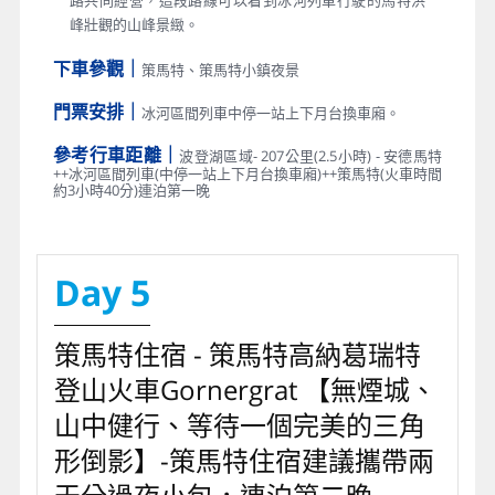
路共同經營，這段路線可以看到冰河列車行駛的馬特洪
峰壯觀的山峰景緻。
下車參觀｜
策馬特、策馬特小鎮夜景
門票安排｜
冰河區間列車中停一站上下月台換車廂。
參考行車距離｜
波登湖區域- 207公里(2.5小時) - 安德馬特
++冰河區間列車(中停一站上下月台換車廂)++策馬特(火車時間
約3小時40分)連泊第一晚
Day 5
策馬特住宿 - 策馬特高納葛瑞特
登山火車Gornergrat 【無煙城、
山中健行、等待一個完美的三角
形倒影】-策馬特住宿建議攜帶兩