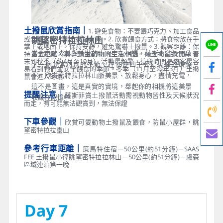
土撥鼠欣賞指南｜
1. 避免食物：不要餵巧克力、加工食品
或含糖飲料，對土撥鼠有害。2. 欣賞餵食方式：將食物放在手
眺望密特拉拉林山
掌上或地面上，保持安靜，避免驚嚇土撥鼠。3. 觀察距離：保
當金色的森林與清澈的山間空氣相遇，薩斯山谷便開啟
持安全距離，尊重野生動物的生活空間。4. 土撥鼠通常在 春
末到秋季（約4月至10月） 活動最頻繁，這段時間是遊客最容
了一個非常特別的季節。在18座四千公尺高峰的環繞
易看到牠們並安全餵食的季節。冬季（11月至隔年3月）土撥
下、欣賞密特拉拉林山脈美景、放鬆身心，盡情充電，
鼠會進入冬眠。
這不是圖畫，這是真實的實境，舉起你的相機將這美景
提醒注意｜
薩斯菲賞土撥鼠活動需視動物習性及天候狀況
收藏在記憶中。
而定，有可能無法觀賞到，無法保證
下車參觀｜
欣賞可愛動物土撥鼠及餵食，防鼠小屋群，眺
望密特拉拉靈山
參考行車距離｜
策馬特住宿－50公里(約51分鐘)－SAAS
FEE 土撥鼠小徑眺望密特拉拉林山－50公里(約51分鐘)－盧森
區域連泊第一晚
Day 7