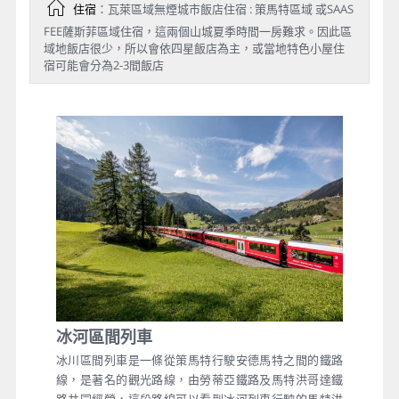
住宿
：瓦萊區域無煙城市飯店住宿 : 策馬特區域 或SAAS
FEE薩斯菲區域住宿，這兩個山城夏季時間一房難求。因此區
域地飯店很少，所以會依四星飯店為主，或當地特色小屋住
宿可能會分為2-3間飯店
冰河區間列車
冰川區間列車是一條從策馬特行駛安德馬特之間的鐵路
線，是著名的觀光路線，由勞蒂亞鐵路及馬特洪哥達鐵