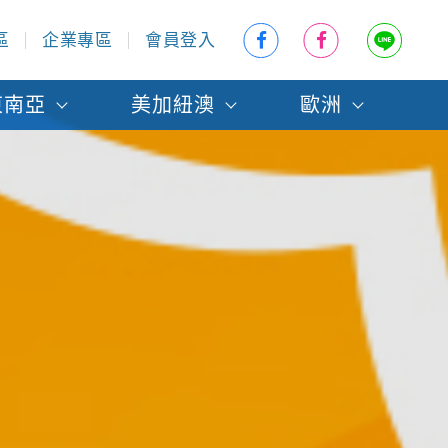
區
企業專區
會員登入
東南亞
美加紐澳
歐洲