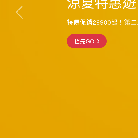
涼夏特惠遊
特價促銷29900起！第
前往行程
前往行程
搶先GO
前往行程