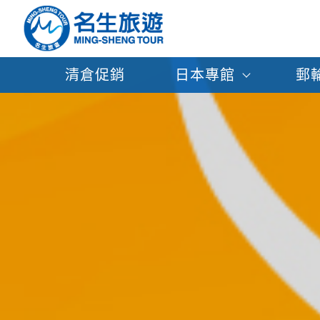
清倉促銷
日本專館
郵