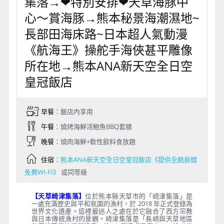
集落→❤特別安排❤天草海豚中
心～賞海豚→熊本秘景海潮濕地~
長部田海床路~日本超人氣動漫
《航海王》操舵手海俠甚平雕像
所在地→熊本ANA新天空全日空
皇冠飯店
早餐
：飯店內享用
午餐
：燒烤海鮮活鮑魚BBQ套膳
晚餐
：燒肉海鮮+軟性飲料食放題
住宿
：
熊本ANA新天空全日空皇冠飯店《提供全館房間
免費WI-FI》
或同等級
【天草崎津集落】
位於熊本縣天草市的「崎津集落」是
一處充滿歷史與平和氛圍的漁村，於 2018 年正式登錄為
世界文化遺產。這裡最迷人之處在於它融合了西方宗教
與日本傳統漁村的景觀。崎津集落是「長崎與天草地區