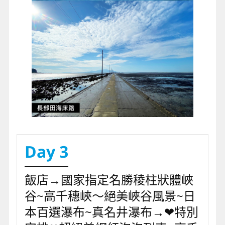
Day 3
飯店→國家指定名勝稜柱狀體峽
谷~高千穗峽～絕美峽谷風景~日
本百選瀑布~真名井瀑布→❤特別