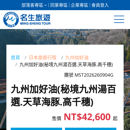
部落客專區
同業專區
企業專區
會員登入
清倉促銷
日本專館
首頁
日本旅遊行程
九州加好油
九州加好油(秘境九州湯百選.天草海豚.高千穗)
郵輪假期
團號 MST2026260904G
海島假期
九州加好油(秘境九州湯百
韓國
選.天草海豚.高千穗)
東南亞
NT$42,600
售價
起
美加紐澳