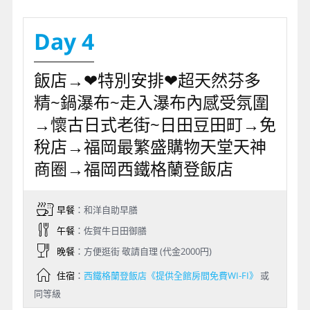
Day 4
飯店→❤特別安排❤超天然芬多
精~鍋瀑布~走入瀑布內感受氛圍
→懷古日式老街~日田豆田町→免
稅店→福岡最繁盛購物天堂天神
商圈→福岡西鐵格蘭登飯店
早餐
：和洋自助早膳
午餐
：佐賀牛日田御膳
晚餐
：方便逛街 敬請自理 (代金2000円)
住宿
：
西鐵格蘭登飯店《提供全館房間免費WI-FI》
或
同等級