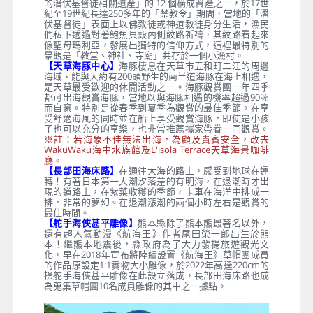
的潛伏基督徒相關遺產」的 12 個構成資產之一，於17世
紀至19世紀長達250多年的「禁教令」期間，當地的「潛
伏基督徒」表面上以佛教徒或神道教徒身分生活，漁民
們私下透過對著鮑魚貝殼內側紋路祈禱，其紋路看起來
像聖母瑪利亞，發展出獨特的信仰方式，這裡最特別的
景觀是「教堂、神社、寺廟」共存於一個小漁村。
【天草海豚中心】
海豚棲息在天草市五和町二江的周邊
海域、能與大約有200頭野生的南半道海豚在海上相遇，
是天草最受歡迎的休閒活動之一。海豚觀賞團一年四季
都可出海觀賞海豚，當地以與海豚相遇的機率超過90％
而自豪。特別是從春季到夏季為觀賞的最佳季節。在享
受舒適海風的同時並在船上享受觀賞海豚，即使是小孩
子也可以充分的享樂，也非常推薦攜家帶眷一同觀賞。
※註：若海象不佳無法出海，為顧及貴賓安全，改去
WakuWaku海中水族館及L'isola Terrace天草海景咖啡
廳。
【長部田海床路】
在通往大海的路上，感受到地球在運
轉！有著日本第一大潮汐落差的有明海，在退潮時才出
現的道路上，在紫菜收穫的季節，卡車在海洋中排成一
排，非常的夢幻。在退潮漲潮的兩個小時左右是觀賞的
最佳時間。
【舵手海俠甚平雕像】
熊本縣除了熊本熊最著名以外，
還有超人氣動漫《航海王》作者尾田榮一郎出生於熊
本！繼熊本地震後，縣政府為了大力發揚旅遊觀光文
化，早在2018年宣布將陸續設置《航海王》草帽團成員
的作品原設定1:1實物大小雕像，於2022年高達220cm的
操舵手海俠甚平雕像在此設立落成，長部田海床路也成
為蒐集草帽團10名成員雕像的其中之一據點。