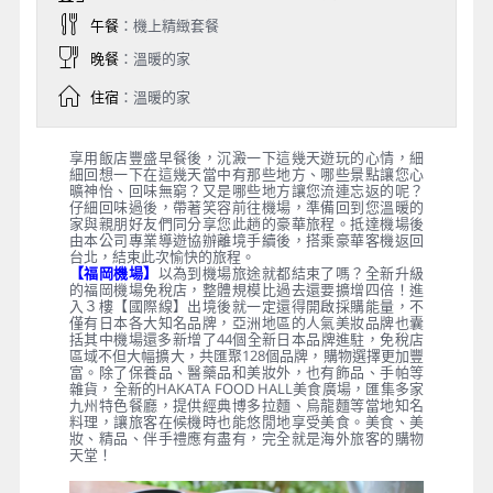
午餐
：機上精緻套餐
晚餐
：溫暖的家
住宿
：溫暖的家
享用飯店豐盛早餐後，沉澱一下這幾天遊玩的心情，細
細回想一下在這幾天當中有那些地方、哪些景點讓您心
曠神怡、回味無窮？又是哪些地方讓您流連忘返的呢？
仔細回味過後，帶著笑容前往機場，準備回到您溫暖的
家與親朋好友們同分享您此趟的豪華旅程。抵達機場後
由本公司專業導遊協辦離境手續後，搭乘豪華客機返回
台北，結束此次愉快的旅程。
【福岡機場】
以為到機場旅途就都結束了嗎？全新升級
的福岡機場免稅店，整體規模比過去還要擴增四倍！進
入３樓【國際線】出境後就一定還得開啟採購能量，不
僅有日本各大知名品牌，亞洲地區的人氣美妝品牌也囊
括其中機場還多新增了44個全新日本品牌進駐，免稅店
區域不但大幅擴大，共匯聚128個品牌，購物選擇更加豐
富。除了保養品、醫藥品和美妝外，也有飾品、手帕等
雜貨，全新的HAKATA FOOD HALL美食廣場，匯集多家
九州特色餐廳，提供經典博多拉麵、烏龍麵等當地知名
料理，讓旅客在候機時也能悠閒地享受美食。美食、美
妝、精品、伴手禮應有盡有，完全就是海外旅客的購物
天堂！