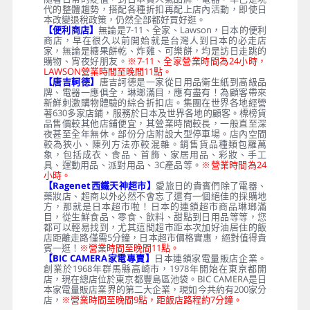
代的整體趨勢，搭配各種折扣再配上店內活動，即使日
本改變退稅政策，仍然全部都好買好逛。
【便利商店】
無論是7-11、全家、Lawson，日本的便利
商店，早在很久以前開始就是台灣人到日本的必走店
家，無論是糖果餅乾、炸雞、可樂餅，均是訪日走跳的
購物、宵夜好朋友。
※7-11、全家營業時間為24小時，
LAWSON營業時間至晚間11點。
【唐吉軻德】
唐吉訶德是一家從日用品衛生紙到高級品
牌、電器一應俱全，琳瑯滿目，應有盡有！為顧客帶來
新鮮刺激購物體驗的綜合折扣店。集團在世界各地經營
著630多家店鋪，服務於日本及世界各地的顧客。標榜貨
品售價較其他店鋪便宜，其營業時間較長，一般直至深
夜甚至全年無休。部份分店附設大型停車場。店內空間
較為狹小、陳列方法亦較混雜。銷售貨品種類包羅萬
象，包括成衣、食品、首飾、家居用品、彩妝、手工
具、運動用品、派對用品、3C產品等。
※營業時間為24
小時。
【Ragenet西鐵天神超市】
愛旅日的貴賓們除了電器、
藥妝店、超商以外必然不會忘了還有一個絕佳的採購地
方，那就是日本超市啦！日本的連鎖超市商品琳瑯滿
目，從生鮮食品、零食、飲料、甜點到日用品等等，您
都可以輕易找到，尤其這間超市距本次加好油居住的飯
店距離走路僅需5分鐘，日本超市價格實惠，絕對值得貴
賓一逛！
※營業時間至晚間11點。
【BIC CAMERA家電專賣】
日本連鎖家電量販店企業。
創業於1968年群馬縣高崎市，1978年開始在東京都開
店，現在總店位於東京都豐島區池袋。BIC CAMERA是日
本家電量販店業界的第二大企業，現如今共約有200家分
店，
※營業時間至晚間9點，距飯店路程約7分鐘。