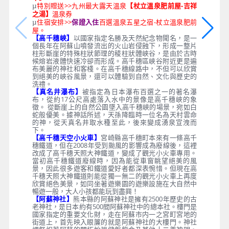
特別贈送>>九州最大露天溫泉
【杖立溫泉肥前屋-吉祥
µ
之湯】
溫泉券
住宿安排>>
保證入住
百選溫泉五星之宿-杖立溫泉肥前
µ
屋。
【高千穗峽】
以國家指定名勝及天然紀念物聞名，是一
個長年在阿蘇山噴發流出的火山岩侵蝕下，形成一整片
柱形斷崖的特殊柱狀節理的稜柱狀體峽谷，是由於古時
候熔岩液體快速冷卻而形成。高千穗區峽谷附近更是遍
布美麗的神社和客棧。在高千穗線路中，不但可以欣賞
到絕美的峽谷風景，還可以體驗到自然、文化與歷史的
洗禮。
【真名井瀑布】
被指定為日本瀑布百選之一的著名瀑
布，從約17公尺高處落入水中的景像是高千穗峽的象
徵。 從斷崖上的自然公園墜入高千穗峽的場景，宛如白
蛇般優美。據神話所述，天孫降臨時一位名為天村雲命
的神，從天真名井取水種至此，後來變成湧泉宣洩而
下。
【高千穗天空小火車】
宮崎縣高千穗町本來有一條高千
穗鐵道，但在2008年受到颱風的影響成為廢線後，這裡
改成了高千穗天照大神鐵道，變成了觀光小火車專用。
當初高千穗鐵道廢線時，因為能從車窗眺望絕美的風
景，因此很多遊客和鐵道愛好者都深表惋惜。但現在高
千穗天照大神鐵道則能從獨一無二的觀光小火車上再度
欣賞絕色美景，如同坐著遊樂園的遊樂設施在大自然中
暢遊一般，大人小孩都能玩到盡興！
【阿蘇神社】
熊本縣的阿蘇神社是擁有2500年歷史的古
老神社，是日本約有500間阿蘇神社中的總本社。樓門是
國家指定的重要文化財，走在阿蘇市内一之宮町宮地的
街道上，首先映入眼簾的就是阿蘇神社的大樓門。神社