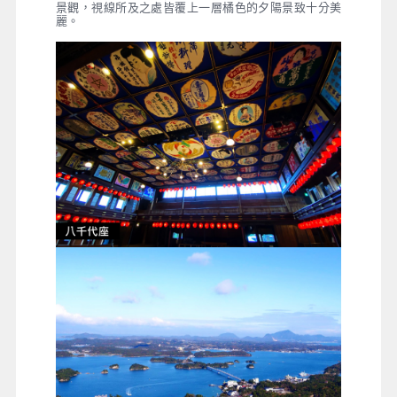
景觀，視線所及之處皆覆上一層橘色的夕陽景致十分美
麗。