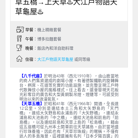
草五橋→上天草♨️大江戶物語天
草龜屋♨️
早餐
：機上精緻套餐
午餐
：博多拉麵套餐
晚餐
：飯店內和洋自助料理
住宿
：
大江戶物語天草龜屋
或同等級
【八千代座】
於明治43年（西元1910年），由山鹿當地
的商人們集資建成的劇場小屋。有著德製鐵軌的旋轉舞
台、桝席、花道等充實的功能設施，並完整呈現江戶時
代歌舞伎小屋的風格樣式。往上看去，還會發現天花板
光彩奪目的廣告和大型黃銅製吊燈、燈籠等，可感受到
明治以來的浪漫氣氛。
【天草五橋】
於昭和41年（西元1966年）開通，全長達
12公里。分別是連結本土三角和大矢野島的「天門
橋」，連結大矢野島和永浦島的「大矢野橋」，連結永
浦島和大池島的「中之橋」，連結大池島和前島的「前
島橋」，以及連結前島和天草上島的「松島橋」，藉由
這五座橋可從九州本土開車前往天草諸島。由於當地盛
行珍珠養殖，因此也有「天草珍珠線」的暱稱。不僅有
迷人的多島海景，這裡還擁有名列「日本夕陽百選」的