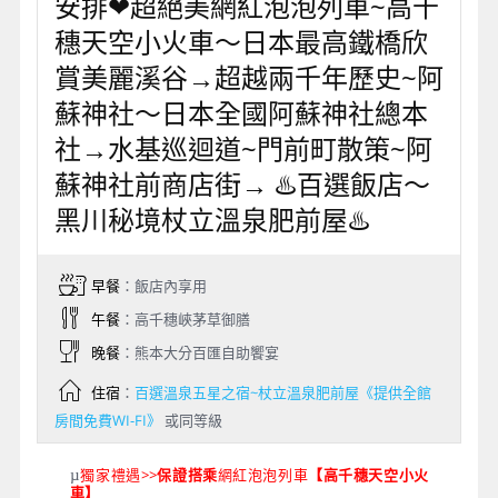
安排❤超絕美網紅泡泡列車~高千
穗天空小火車～日本最高鐵橋欣
賞美麗溪谷→超越兩千年歷史~阿
蘇神社～日本全國阿蘇神社總本
社→水基巡迴道~門前町散策~阿
蘇神社前商店街→ ♨️百選飯店～
黑川秘境杖立溫泉肥前屋♨️
早餐
：飯店內享用
午餐
：高千穗峽茅草御膳
晚餐
：熊本大分百匯自助饗宴
住宿
：
百選溫泉五星之宿~杖立溫泉肥前屋《提供全館
房間免費WI-FI》
或同等級
獨家禮遇>>
保證搭乘
網紅泡泡列車
【高千穗天空小火
µ
車】