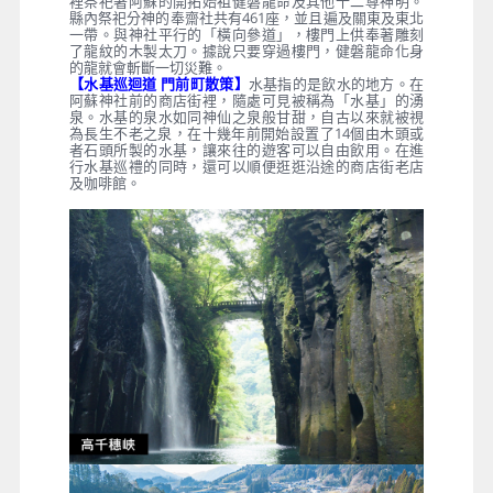
裡祭祀著阿蘇的開拓始祖健磐龍命及其他十二尊神明。
縣內祭祀分神的奉齋社共有461座，並且遍及關東及東北
一帶。與神社平行的「橫向參道」，樓門上供奉著雕刻
了龍紋的木製太刀。據說只要穿過樓門，健磐龍命化身
的龍就會斬斷一切災難。
【水基巡迴道 門前町散策】
水基指的是飲水的地方。在
阿蘇神社前的商店街裡，隨處可見被稱為「水基」的湧
泉。水基的泉水如同神仙之泉般甘甜，自古以來就被視
為長生不老之泉，在十幾年前開始設置了14個由木頭或
者石頭所製的水基，讓來往的遊客可以自由飲用。在進
行水基巡禮的同時，還可以順便逛逛沿途的商店街老店
及咖啡館。