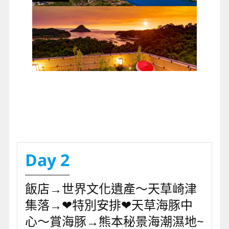
Day 2
飯店→世界文化遺產～天草崎津
集落→❤特別安排❤天草海豚中
心～賞海豚→熊本秘景海潮濕地~