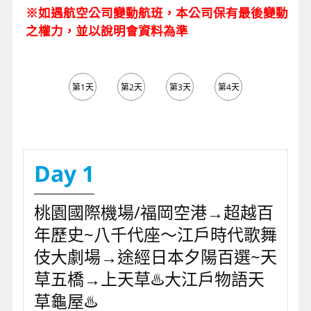
※如遇航空公司變動航班，本公司保有最後變動
之權力，並以說明會資料為準
第1天
第2天
第3天
第4天
第5天
Day 1
桃園國際機場/福岡空港→超越百
年歷史~八千代座～江戶時代歌舞
伎大劇場→途經日本夕陽百選~天
草五橋→上天草♨️大江戶物語天
草龜屋♨️