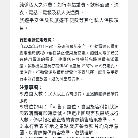
純係私人之消費：如行李超重費、飲料酒類、洗
衣、電話、電報及私人交通費。
旅遊平安保險及旅遊不便險等其他私人保險項
目。
行動電源使用規範：
自2025年3月1日起，為確保飛航安全，行動電源及備用
鋰電池於航程中全程禁止使用及充電。如個人電子產品
有使用電源的需求，建議您在登機前先將設備充滿電
量。多數機型座椅亦提供AC插座及USB(Type A)充電孔，
請注意，行動電源及備用鋰電池不得託運，應作為手提
行李並妥善放置、避免擠壓或受損。
注意事項：
※成團人數：16
人以上方可成行，並派隨團導遊隨行
服務。
※機位說明：「可售」團位，會因旅客付訂狀況
與取消而有即時增減。確定出團與否及最終成行
人數，仍以報名截止後的實際銷售結果為準。。
※本行程表所示之景點飯店餐食照片均為示意
圖，以實際提供內容為準，敬請理解。