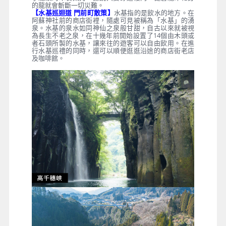
的龍就會斬斷一切災難。
【水基巡迴道 門前町散策】
水基指的是飲水的地方。在
阿蘇神社前的商店街裡，隨處可見被稱為「水基」的湧
泉。水基的泉水如同神仙之泉般甘甜，自古以來就被視
為長生不老之泉，在十幾年前開始設置了14個由木頭或
者石頭所製的水基，讓來往的遊客可以自由飲用。在進
行水基巡禮的同時，還可以順便逛逛沿途的商店街老店
及咖啡館。