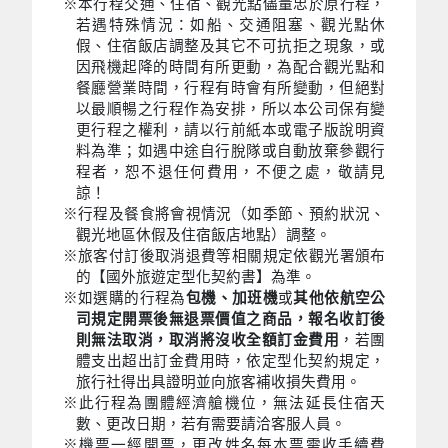
※本行程交通、住宿、觀光點儘量忠於原行程，
若遇特殊情況：如船、交通阻塞、觀光點休
假、住宿飯店調整及其它不可抗拒之現象，或
因飛機起降的時間有所更動，為配合觀光點和
餐廳營業時間，行程有時會有所變動，但絕對
以最順暢之行程作為安排，所以本公司保有變
更行程之權利，請以行前紙本或電子版說明資
料為準；如遇中途自行脫隊或自動放棄參觀行
程者，恕不退任何費用，不便之處，敬請見
諒！
※行程及餐食將會視情況（如季節、預約狀況、
觀光地區休假及住宿飯店地點）調整。
※旅客付訂後取消退費等相關規定依觀光署頒布
的【國外旅遊定型化契約書】為準。
※如選購的行程為
包機、加班機
或
其他依航空公
司規定開票後無退票價值之商品，報名收訂後
則無法取消，取消將沒收全額訂金費用
，若團
體支出超出訂金費用時，依定型化契約規定，
旅行社得出具證明並向旅客補收損失費用。
※此行程為團體經濟艙機位，無法延長住宿天
數、更改日期，若有需要請洽客服人員。
※機票一經開票，更改姓名每本票需收手續費