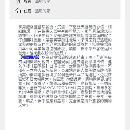
晚餐
：溫暖的家
住宿
：溫暖的家
享用飯店豐盛早餐後，沉澱一下這幾天遊玩的心情，細
細回想一下在這幾天當中有那些地方、哪些景點讓您心
曠神怡、回味無窮？又是哪些地方讓您流連忘返的呢？
仔細回味過後，帶著笑容前往機場，準備回到您溫暖的
家與親朋好友們同分享您此趟的豪華旅程。抵達機場後
由本公司專業導遊協辦離境手續後，搭乘豪華客機返回
台北，結束此次愉快的旅程。
【福岡機場】
以為到機場旅途就都結束了嗎？全新升級
的福岡機場免稅店，整體規模比過去還要擴增四倍！進
入３樓【國際線】出境後就一定還得開啟採購能量，不
僅有日本各大知名品牌，亞洲地區的人氣美妝品牌也囊
括其中機場還多新增了44個全新日本品牌進駐，免稅店
區域不但大幅擴大，共匯聚128個品牌，購物選擇更加豐
富。除了保養品、醫藥品和美妝外，也有飾品、手帕等
雜貨，全新的HAKATA FOOD HALL美食廣場，匯集多家
九州特色餐廳，提供經典博多拉麵、烏龍麵等當地知名
料理，讓旅客在候機時也能悠閒地享受美食。美食、美
妝、精品、伴手禮應有盡有，完全就是海外旅客的購物
天堂！