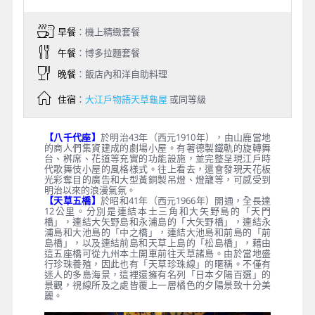
早餐
：機上精緻套餐
午餐
：博多拉麵套餐
晚餐
：飯店內和洋自助料理
住宿
：
大江戶物語天草龜屋
或同等級
【八千代座】
於明治43年（西元1910年），由山鹿當地
的商人們集資建成的劇場小屋。有著德製鐵軌的旋轉舞
台、桝席、花道等充實的功能設施，並完整呈現江戶時
代歌舞伎小屋的風格樣式。往上看去，還會發現天花板
光彩奪目的廣告和大型黃銅製吊燈、燈籠等，可感受到
明治以來的浪漫氣氛。
【天草五橋】
於昭和41年（西元1966年）開通，全長達
12公里。分別是連結本土三角和大矢野島的「天門
橋」，連結大矢野島和永浦島的「大矢野橋」，連結永
浦島和大池島的「中之橋」，連結大池島和前島的「前
島橋」，以及連結前島和天草上島的「松島橋」，藉由
這五座橋可從九州本土開車前往天草諸島。由於當地盛
行珍珠養殖，因此也有「天草珍珠線」的暱稱。不僅有
迷人的多島海景，這裡還擁有名列「日本夕陽百選」的
景觀，視線所及之處皆覆上一層橘色的夕陽景致十分美
麗。