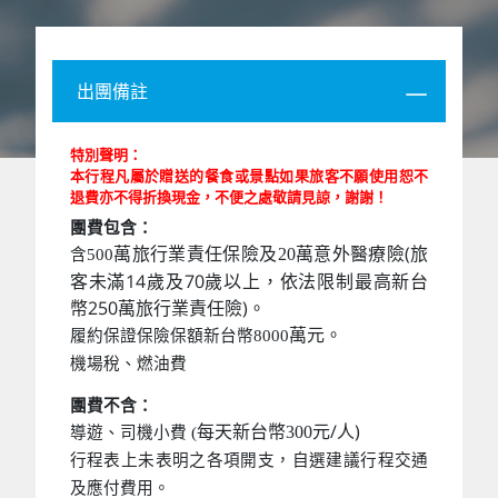
出團備註
特別聲明：
本行程凡屬於贈送的餐食或景點如果旅客不願使用恕不
退費亦不得折換現金，不便之處敬請見諒，謝謝！
團費包含：
萬意外醫療險(旅
萬旅行業責任保險及20
含500
客未滿14歲及70歲以上，依法限制最高新台
幣250萬旅行業責任險)。
萬元。
履約保證保險保額新台幣8000
機場稅、燃油費
團費不含：
元/人)
每天新台幣300
導遊、司機小費 (
行程表上未表明之各項開支，自選建議行程交通
及應付費用。