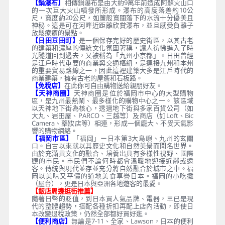
【鍋瀑布】
相傳鍋瀑布是由大約9萬年前造成阿蘇火山口
的一次巨大火山噴發所形成。瀑布的高度落差約10公
尺，寬度約20公尺，如簾般寬闊落下的水流十分優美且
神秘。這是可在河畔近距離欣賞瀑布，並且感受負離子
放鬆療癒的景點。
【日田豆田町】
是一個保存完好的歷史街區，以其古老
的建築和濃厚的傳統文化氛圍著稱，讓人彷彿進入了時
光隧道回到過去，又被稱為「九州小京都」。日田曾經
是江戶時代重要的商業與交通樞紐，是連接九州和本州
的重要貿易路線之一，因此這裡建築大多是江戶時代的
商業建築，擁有古老的屋簷和石板路。
【免稅店】
在此你可自由購物送給親朋好友。
【天神商圈】
天神商圈是位於福岡市中心的大型購物
區，是九州最熱鬧、最多樣化的購物中心之一。 該區域
以天神地下街為核心，透過地下街與多家百貨公司（如
大丸、岩田屋、PARCO、三越等）及商店（如Loft、Bic
Camera、藥妝店等）相連，形成一個龐大、不受天氣影
響的購物網絡。
【福岡市區】
「福岡」ー日本第3大島嶼、九州的玄關
口。自古以來就以其歷史文化和自然美景而聞名世界。
由於充滿異文化的融合、培養出具有多樣性視野、國際
觀的市民。市民們不論何時都會溫暖地迎接近鄰或遠
客。傳統與現代並存並充分將自然融合於城市之中。福
岡以美味又平價的道地美食享譽日本。福岡的小吃攤
（屋台），更是日本與亞洲各地遊客的最愛。
【飯店周邊逛街推薦】
隨著日幣的貶值，到日本買人氣品牌、電器，早已是現
代的整體趨勢，搭配各種折扣再配上店內活動，即使日
本改變退稅政策，仍然全部都好買好逛。
【便利商店】
無論是7-11、全家、Lawson，日本的便利