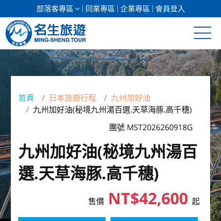
部落客專區
同業專區
企業專區
會員登入
清倉促銷
日本專館
首頁
日本旅遊行程
九州加好油
九州加好油(秘境九州湯百選.天草海豚.高千穗)
郵輪假期
團號 MST2026260918G
海島假期
九州加好油(秘境九州湯百
韓國
選.天草海豚.高千穗)
東南亞
NT$42,600
售價
起
美加紐澳