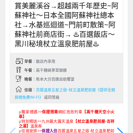
賞美麗溪谷→超越兩千年歷史~阿
蘇神社～日本全國阿蘇神社總本
社→水基巡迴道~門前町散策~阿
蘇神社前商店街→ ♨️百選飯店～
黑川秘境杖立溫泉肥前屋♨️
早餐
：飯店內享用
午餐
：高千穗峽茅草御膳
晚餐
：熊本大分百匯自助饗宴
住宿
：
百選溫泉五星之宿~杖立溫泉肥前屋《提供全館
房間免費WI-FI》
或同等級
獨家禮遇>>
保證搭乘
網紅泡泡列車
【高千穗天空小火
µ
車】
特別贈送>>九州最大露天溫泉
【杖立溫泉肥前屋-吉祥
µ
之湯】
溫泉券
住宿安排>>
保證入住
百選溫泉五星之宿-杖立溫泉肥前
µ