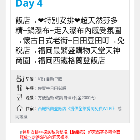
Day 4
飯店→❤特別安排❤超天然芬多
精~鍋瀑布~走入瀑布內感受氛圍
→懷古日式老街~日田豆田町→免
稅店→福岡最繁盛購物天堂天神
商圈→福岡西鐵格蘭登飯店
早餐
：和洋自助早膳
午餐
：佐賀牛日田御膳
晚餐
：方便逛街 敬請自理 (代金2000円)
住宿
：
西鐵格蘭登飯店《提供全館房間免費WI-FI》
或
同等級
特別安排>>探訪私房秘境
【鍋瀑布】
超天然芬多精全面
µ
釋放～走進瀑布內洞天福地