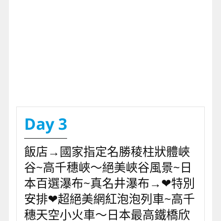
Day 3
飯店→國家指定名勝稜柱狀體峽
谷~高千穗峽～絕美峽谷風景~日
本百選瀑布~真名井瀑布→❤特別
安排❤超絕美網紅泡泡列車~高千
穗天空小火車～日本最高鐵橋欣