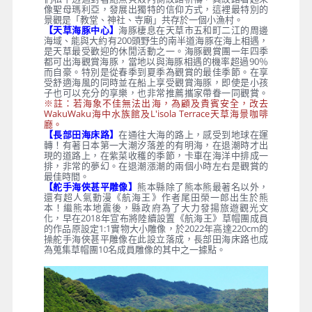
像聖母瑪利亞，發展出獨特的信仰方式，這裡最特別的
景觀是「教堂、神社、寺廟」共存於一個小漁村。
【天草海豚中心】
海豚棲息在天草市五和町二江的周邊
海域、能與大約有200頭野生的南半道海豚在海上相遇，
是天草最受歡迎的休閒活動之一。海豚觀賞團一年四季
都可出海觀賞海豚，當地以與海豚相遇的機率超過90％
而自豪。特別是從春季到夏季為觀賞的最佳季節。在享
受舒適海風的同時並在船上享受觀賞海豚，即使是小孩
子也可以充分的享樂，也非常推薦攜家帶眷一同觀賞。
※註：若海象不佳無法出海，為顧及貴賓安全，改去
WakuWaku海中水族館及L'isola Terrace天草海景咖啡
廳。
【長部田海床路】
在通往大海的路上，感受到地球在運
轉！有著日本第一大潮汐落差的有明海，在退潮時才出
現的道路上，在紫菜收穫的季節，卡車在海洋中排成一
排，非常的夢幻。在退潮漲潮的兩個小時左右是觀賞的
最佳時間。
【舵手海俠甚平雕像】
熊本縣除了熊本熊最著名以外，
還有超人氣動漫《航海王》作者尾田榮一郎出生於熊
本！繼熊本地震後，縣政府為了大力發揚旅遊觀光文
化，早在2018年宣布將陸續設置《航海王》草帽團成員
的作品原設定1:1實物大小雕像，於2022年高達220cm的
操舵手海俠甚平雕像在此設立落成，長部田海床路也成
為蒐集草帽團10名成員雕像的其中之一據點。