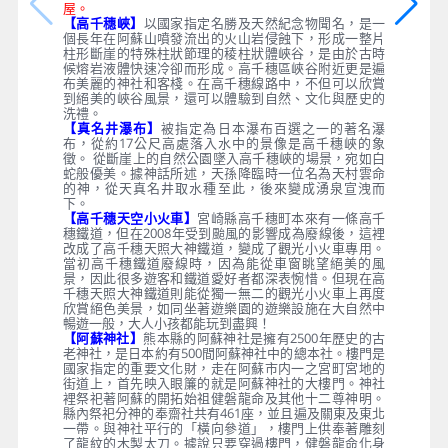
屋。
【高千穗峽】
以國家指定名勝及天然紀念物聞名，是一
個長年在阿蘇山噴發流出的火山岩侵蝕下，形成一整片
柱形斷崖的特殊柱狀節理的稜柱狀體峽谷，是由於古時
候熔岩液體快速冷卻而形成。高千穗區峽谷附近更是遍
布美麗的神社和客棧。在高千穗線路中，不但可以欣賞
到絕美的峽谷風景，還可以體驗到自然、文化與歷史的
洗禮。
【真名井瀑布】
被指定為日本瀑布百選之一的著名瀑
布，從約17公尺高處落入水中的景像是高千穗峽的象
徵。 從斷崖上的自然公園墜入高千穗峽的場景，宛如白
蛇般優美。據神話所述，天孫降臨時一位名為天村雲命
的神，從天真名井取水種至此，後來變成湧泉宣洩而
下。
【高千穗天空小火車】
宮崎縣高千穗町本來有一條高千
穗鐵道，但在2008年受到颱風的影響成為廢線後，這裡
改成了高千穗天照大神鐵道，變成了觀光小火車專用。
當初高千穗鐵道廢線時，因為能從車窗眺望絕美的風
景，因此很多遊客和鐵道愛好者都深表惋惜。但現在高
千穗天照大神鐵道則能從獨一無二的觀光小火車上再度
欣賞絕色美景，如同坐著遊樂園的遊樂設施在大自然中
暢遊一般，大人小孩都能玩到盡興！
【阿蘇神社】
熊本縣的阿蘇神社是擁有2500年歷史的古
老神社，是日本約有500間阿蘇神社中的總本社。樓門是
國家指定的重要文化財，走在阿蘇市内一之宮町宮地的
街道上，首先映入眼簾的就是阿蘇神社的大樓門。神社
裡祭祀著阿蘇的開拓始祖健磐龍命及其他十二尊神明。
縣內祭祀分神的奉齋社共有461座，並且遍及關東及東北
一帶。與神社平行的「橫向參道」，樓門上供奉著雕刻
了龍紋的木製太刀。據說只要穿過樓門，健磐龍命化身