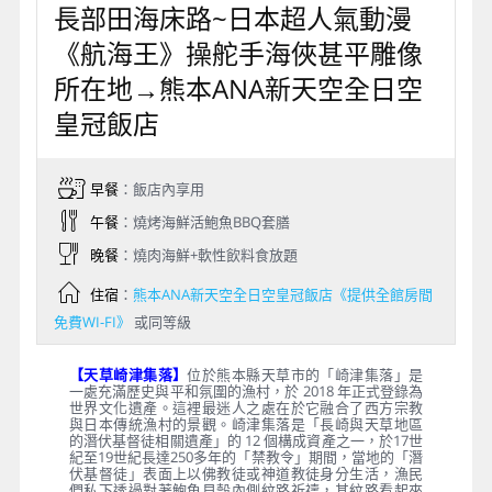
長部田海床路~日本超人氣動漫
《航海王》操舵手海俠甚平雕像
所在地→熊本ANA新天空全日空
皇冠飯店
早餐
：飯店內享用
午餐
：燒烤海鮮活鮑魚BBQ套膳
晚餐
：燒肉海鮮+軟性飲料食放題
住宿
：
熊本ANA新天空全日空皇冠飯店《提供全館房間
免費WI-FI》
或同等級
【天草崎津集落】
位於熊本縣天草市的「崎津集落」是
一處充滿歷史與平和氛圍的漁村，於 2018 年正式登錄為
世界文化遺產。這裡最迷人之處在於它融合了西方宗教
與日本傳統漁村的景觀。崎津集落是「長崎與天草地區
的潛伏基督徒相關遺產」的 12 個構成資產之一，於17世
紀至19世紀長達250多年的「禁教令」期間，當地的「潛
伏基督徒」表面上以佛教徒或神道教徒身分生活，漁民
們私下透過對著鮑魚貝殼內側紋路祈禱，其紋路看起來