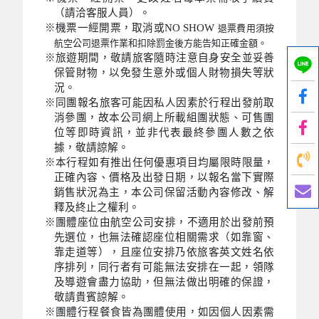
（請洽客服人員）。
※機票一經開票，取消或NO SHOW
退票費用須按
航空公司退票作業和扣除罰金後方能告知正確金額。
※旅遊期間，敬請旅客隨時注意自身安全並妥善
保管財物，以免發生意外或個人財物損失等狀
況。
※同團報名旅客可能因私人因素於行程出發前取
消參團，故本公司網上所載組團狀態、可售團
位等即時資訊，並非代表最終參團人數之依
據，敬請諒解。
※本行程如有推出任何優惠項目均屬限時限量，
正確內容、價格及出發日期，以報名當下實際
銷售狀況為主，本公司保留活動內容修改、解
釋及終止之權利。
※團體座位由航空公司安排，不適用於出發前預
先選位，也無法確認座位相關需求（如靠窗、
靠走道等），且座位安排乃依旅客英文姓名依
序排列，同行者有可能無法安排在一起，領隊
及導遊會盡力協助，但無法做出明確的保證，
敬請貴賓諒解。
※團體行程餐食皆為團體使用，如因個人因素需