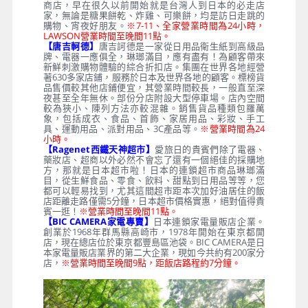
商店，早在很久以前開始就是台灣人到日本的必走店
家，無論是糖果餅乾、炸雞、可樂餅，均是訪日走跳的
購物、宵夜好朋友。
※7-11、全家營業時間為24小時，
LAWSON營業時間至晚間11點。
【唐吉軻德】
唐吉訶德是一家從日用品衛生紙到高級品
牌、電器一應俱全，琳瑯滿目，應有盡有！為顧客帶來
新鮮刺激購物體驗的綜合折扣店。集團在世界各地經營
著630多家店鋪，服務於日本及世界各地的顧客。標榜貨
品售價較其他店鋪便宜，其營業時間較長，一般直至深
夜甚至全年無休。部份分店附設大型停車場。店內空間
較為狹小、陳列方法亦較混雜。銷售貨品種類包羅萬
象，包括成衣、食品、首飾、家居用品、彩妝、手工
具、運動用品、派對用品、3C產品等。
※營業時間為24
小時。
【Ragenet西鐵天神超市】
愛旅日的貴賓們除了電器、
藥妝店、超商以外必然不會忘了還有一個絕佳的採購地
方，那就是日本超市啦！日本的連鎖超市商品琳瑯滿
目，從生鮮食品、零食、飲料、甜點到日用品等等，您
都可以輕易找到，尤其這間超市距本次加好油居住的飯
店距離走路僅需5分鐘，日本超市價格實惠，絕對值得貴
賓一逛！
※營業時間至晚間11點。
【BIC CAMERA家電專賣】
日本連鎖家電量販店企業。
創業於1968年群馬縣高崎市，1978年開始在東京都開
店，現在總店位於東京都豐島區池袋。BIC CAMERA是日
本家電量販店業界的第二大企業，現如今共約有200家分
店，
※營業時間至晚間9點，距飯店路程約7分鐘。