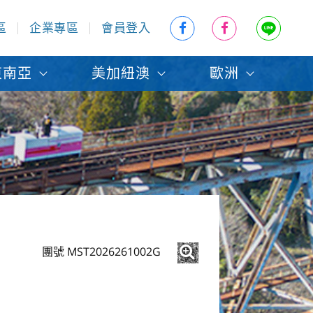
區
企業專區
會員登入
東南亞
美加紐澳
歐洲
團號 MST2026261002G