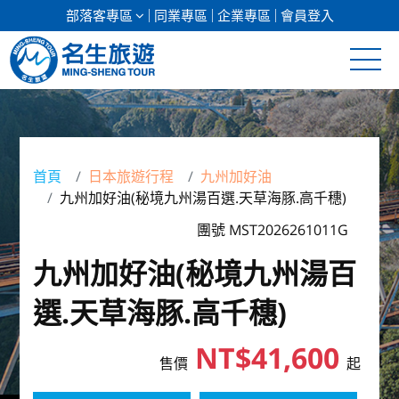
部落客專區
同業專區
企業專區
會員登入
清倉促銷
日本專館
首頁
日本旅遊行程
九州加好油
九州加好油(秘境九州湯百選.天草海豚.高千穗)
郵輪假期
團號 MST2026261011G
海島假期
九州加好油(秘境九州湯百
韓國
選.天草海豚.高千穗)
東南亞
NT$41,600
售價
起
美加紐澳