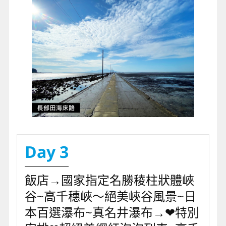
Day 3
飯店→國家指定名勝稜柱狀體峽
谷~高千穗峽～絕美峽谷風景~日
本百選瀑布~真名井瀑布→❤特別