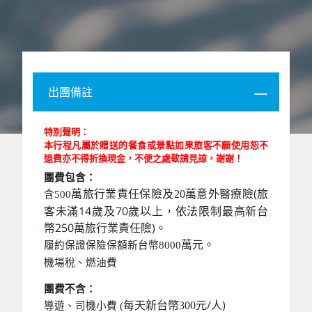
出團備註
特別聲明：
本行程凡屬於贈送的餐食或景點如果旅客不願使用恕不
退費亦不得折換現金，不便之處敬請見諒，謝謝！
團費包含：
萬意外醫療險(旅
萬旅行業責任保險及20
含500
客未滿14歲及70歲以上，依法限制最高新台
幣250萬旅行業責任險)。
萬元。
履約保證保險保額新台幣8000
機場稅、燃油費
團費不含：
元/人)
每天新台幣300
導遊、司機小費 (