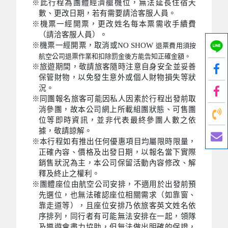
※此行程為團體經濟艙機位，無法延長住宿天
數、更改日期，若有需要請洽客服人員。
※機票一經開票，更改姓名每本票需收手續費
（請洽客服人員）。
※機票一經開票，取消或NO SHOW
退票費用須按
航空公司退票作業和扣除罰金後方能告知正確金額。
※旅遊期間，敬請旅客隨時注意自身安全並妥善
保管財物，以免發生意外或個人財物損失等狀
況。
※同團報名旅客可能因私人因素於行程出發前取
消參團，故本公司網上所載組團狀態、可售團
位等即時資訊，並非代表最終參團人數之依
據，敬請諒解。
※本行程如有推出任何優惠項目均屬限時限量，
正確內容、價格及出發日期，以報名當下實際
銷售狀況為主，本公司保留活動內容修改、解
釋及終止之權利。
※團體座位由航空公司安排，不適用於出發前預
先選位，也無法確認座位相關需求（如靠窗、
靠走道等），且座位安排乃依旅客英文姓名依
序排列，同行者有可能無法安排在一起，領隊
及導遊會盡力協助，但無法做出明確的保證，