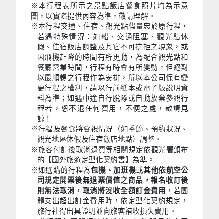
※本行程表所示之景點飯店餐食照片均為示意
圖，以實際提供內容為準，敬請理解。
※本行程交通、住宿、觀光點儘量忠於原行程，
若遇特殊情況：如船、交通阻塞、觀光點休
假、住宿飯店調整及其它不可抗拒之現象，或
因飛機起降的時間有所更動，為配合觀光點和
餐廳營業時間，行程有時會有所變動，但絕對
以最順暢之行程作為安排，所以本公司保有變
更行程之權利，請以行前紙本或電子版說明資
料為準；如遇中途自行脫隊或自動放棄參觀行
程者，恕不退任何費用，不便之處，敬請見
諒！
※行程及餐食將會視情況（如季節、預約狀況、
觀光地區休假及住宿飯店地點）調整。
※旅客付訂後取消退費等相關規定依觀光署頒布
的【國外旅遊定型化契約書】為準。
※如選購的行程為
包機、加班機
或
其他依航空公
司規定開票後無退票價值之商品，報名收訂後
則無法取消，取消將沒收全額訂金費用
，若團
體支出超出訂金費用時，依定型化契約規定，
旅行社得出具證明並向旅客補收損失費用。