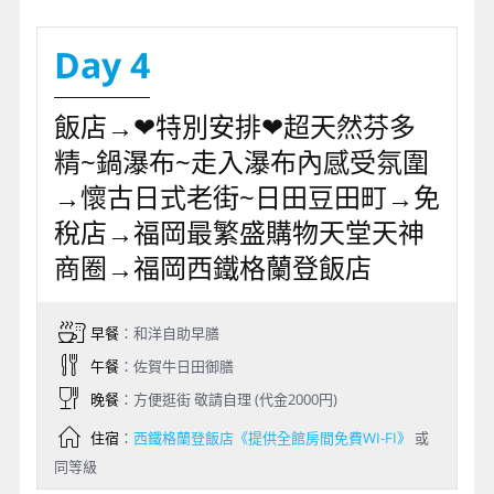
Day 4
飯店→❤特別安排❤超天然芬多
精~鍋瀑布~走入瀑布內感受氛圍
→懷古日式老街~日田豆田町→免
稅店→福岡最繁盛購物天堂天神
商圈→福岡西鐵格蘭登飯店
早餐
：和洋自助早膳
午餐
：佐賀牛日田御膳
晚餐
：方便逛街 敬請自理 (代金2000円)
住宿
：
西鐵格蘭登飯店《提供全館房間免費WI-FI》
或
同等級