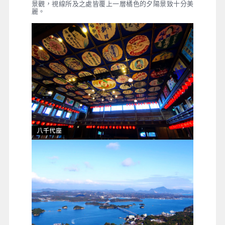
景觀，視線所及之處皆覆上一層橘色的夕陽景致十分美
麗。