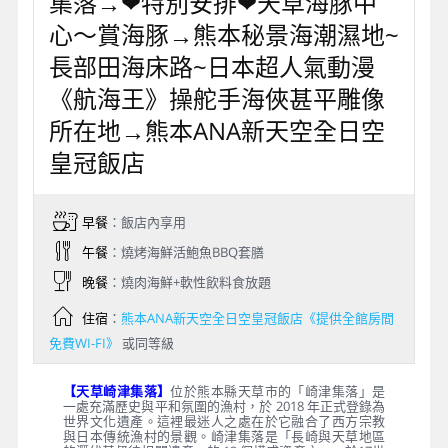
集落→❤特別安排❤天草海豚中
心～賞海豚→熊本秘景海潮濕地~
長部田海床路~日本超人氣動漫
《航海王》操舵手海俠甚平雕像
所在地→熊本ANA新天空全日空
皇冠飯店
早餐
：飯店內享用
午餐
：燒烤海鮮活鮑魚BBQ套膳
晚餐
：燒肉海鮮+軟性飲料食放題
住宿
：
熊本ANA新天空全日空皇冠飯店《提供全館房間
免費WI-FI》
或同等級
【天草崎津集落】
位於熊本縣天草市的「崎津集落」是
一處充滿歷史與平和氛圍的漁村，於 2018 年正式登錄為
世界文化遺產。這裡最迷人之處在於它融合了西方宗教
與日本傳統漁村的景觀。崎津集落是「長崎與天草地區