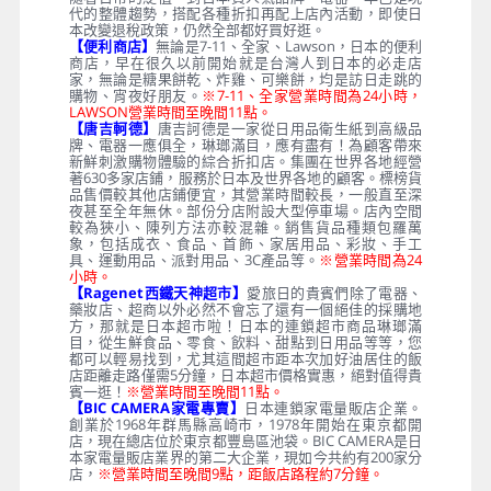
代的整體趨勢，搭配各種折扣再配上店內活動，即使日
本改變退稅政策，仍然全部都好買好逛。
【便利商店】
無論是7-11、全家、Lawson，日本的便利
商店，早在很久以前開始就是台灣人到日本的必走店
家，無論是糖果餅乾、炸雞、可樂餅，均是訪日走跳的
購物、宵夜好朋友。
※7-11、全家營業時間為24小時，
LAWSON營業時間至晚間11點。
【唐吉軻德】
唐吉訶德是一家從日用品衛生紙到高級品
牌、電器一應俱全，琳瑯滿目，應有盡有！為顧客帶來
新鮮刺激購物體驗的綜合折扣店。集團在世界各地經營
著630多家店鋪，服務於日本及世界各地的顧客。標榜貨
品售價較其他店鋪便宜，其營業時間較長，一般直至深
夜甚至全年無休。部份分店附設大型停車場。店內空間
較為狹小、陳列方法亦較混雜。銷售貨品種類包羅萬
象，包括成衣、食品、首飾、家居用品、彩妝、手工
具、運動用品、派對用品、3C產品等。
※營業時間為24
小時。
【Ragenet西鐵天神超市】
愛旅日的貴賓們除了電器、
藥妝店、超商以外必然不會忘了還有一個絕佳的採購地
方，那就是日本超市啦！日本的連鎖超市商品琳瑯滿
目，從生鮮食品、零食、飲料、甜點到日用品等等，您
都可以輕易找到，尤其這間超市距本次加好油居住的飯
店距離走路僅需5分鐘，日本超市價格實惠，絕對值得貴
賓一逛！
※營業時間至晚間11點。
【BIC CAMERA家電專賣】
日本連鎖家電量販店企業。
創業於1968年群馬縣高崎市，1978年開始在東京都開
店，現在總店位於東京都豐島區池袋。BIC CAMERA是日
本家電量販店業界的第二大企業，現如今共約有200家分
店，
※營業時間至晚間9點，距飯店路程約7分鐘。