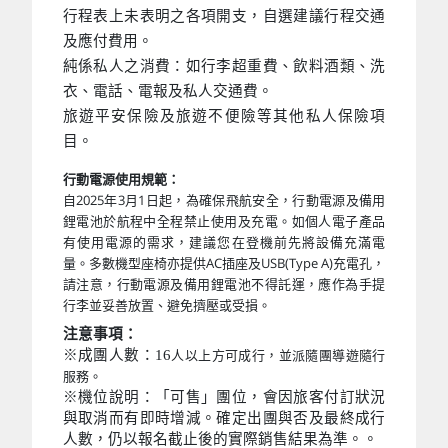
行程表上未表明之各項開支，自選建議行程交通
及應付費用。
純係私人之消費：如行李超重費、飲料酒類、洗
衣、電話、電報及私人交通費。
旅遊平安保險及旅遊不便險等其他私人保險項
目。
行動電源使用規範：
自2025年3月1日起，為確保飛航安全，行動電源及備用
鋰電池於航程中全程禁止使用及充電。如個人電子產品
有使用電源的需求，建議您在登機前先將設備充滿電
量。多數機型座椅亦提供AC插座及USB(Type A)充電孔，
請注意，行動電源及備用鋰電池不得託運，應作為手提
行李並妥善放置、避免擠壓或受損。
注意事項：
※成團人數：16
人以上方可成行，並派隨團導遊隨行
服務。
※機位說明：「可售」團位，會因旅客付訂狀況
與取消而有即時增減。確定出團與否及最終成行
人數，仍以報名截止後的實際銷售結果為準。。