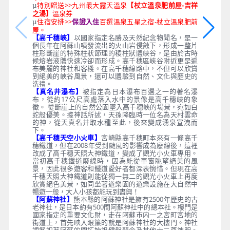
特別贈送>>九州最大露天溫泉
【杖立溫泉肥前屋-吉祥
µ
之湯】
溫泉券
住宿安排>>
保證入住
百選溫泉五星之宿-杖立溫泉肥前
µ
屋。
【高千穗峽】
以國家指定名勝及天然紀念物聞名，是一
個長年在阿蘇山噴發流出的火山岩侵蝕下，形成一整片
柱形斷崖的特殊柱狀節理的稜柱狀體峽谷，是由於古時
候熔岩液體快速冷卻而形成。高千穗區峽谷附近更是遍
布美麗的神社和客棧。在高千穗線路中，不但可以欣賞
到絕美的峽谷風景，還可以體驗到自然、文化與歷史的
洗禮。
【真名井瀑布】
被指定為日本瀑布百選之一的著名瀑
布，從約17公尺高處落入水中的景像是高千穗峽的象
徵。 從斷崖上的自然公園墜入高千穗峽的場景，宛如白
蛇般優美。據神話所述，天孫降臨時一位名為天村雲命
的神，從天真名井取水種至此，後來變成湧泉宣洩而
下。
【高千穗天空小火車】
宮崎縣高千穗町本來有一條高千
穗鐵道，但在2008年受到颱風的影響成為廢線後，這裡
改成了高千穗天照大神鐵道，變成了觀光小火車專用。
當初高千穗鐵道廢線時，因為能從車窗眺望絕美的風
景，因此很多遊客和鐵道愛好者都深表惋惜。但現在高
千穗天照大神鐵道則能從獨一無二的觀光小火車上再度
欣賞絕色美景，如同坐著遊樂園的遊樂設施在大自然中
暢遊一般，大人小孩都能玩到盡興！
【阿蘇神社】
熊本縣的阿蘇神社是擁有2500年歷史的古
老神社，是日本約有500間阿蘇神社中的總本社。樓門是
國家指定的重要文化財，走在阿蘇市内一之宮町宮地的
街道上，首先映入眼簾的就是阿蘇神社的大樓門。神社