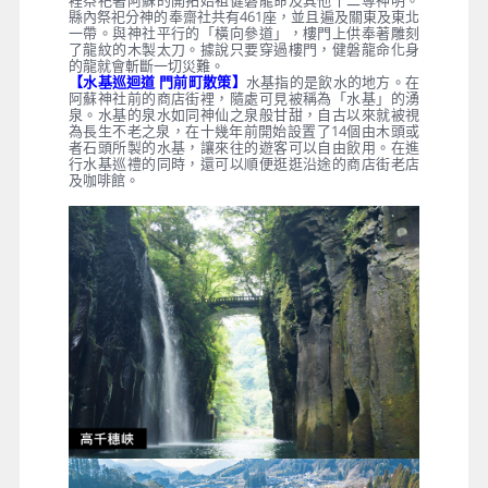
裡祭祀著阿蘇的開拓始祖健磐龍命及其他十二尊神明。
縣內祭祀分神的奉齋社共有461座，並且遍及關東及東北
一帶。與神社平行的「橫向參道」，樓門上供奉著雕刻
了龍紋的木製太刀。據說只要穿過樓門，健磐龍命化身
的龍就會斬斷一切災難。
【水基巡迴道 門前町散策】
水基指的是飲水的地方。在
阿蘇神社前的商店街裡，隨處可見被稱為「水基」的湧
泉。水基的泉水如同神仙之泉般甘甜，自古以來就被視
為長生不老之泉，在十幾年前開始設置了14個由木頭或
者石頭所製的水基，讓來往的遊客可以自由飲用。在進
行水基巡禮的同時，還可以順便逛逛沿途的商店街老店
及咖啡館。