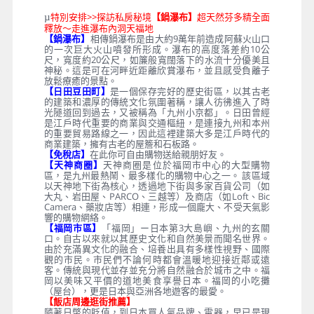
特別安排>>探訪私房秘境
【鍋瀑布】
超天然芬多精全面
µ
釋放～走進瀑布內洞天福地
【鍋瀑布】
相傳鍋瀑布是由大約9萬年前造成阿蘇火山口
的一次巨大火山噴發所形成。瀑布的高度落差約10公
尺，寬度約20公尺，如簾般寬闊落下的水流十分優美且
神秘。這是可在河畔近距離欣賞瀑布，並且感受負離子
放鬆療癒的景點。
【日田豆田町】
是一個保存完好的歷史街區，以其古老
的建築和濃厚的傳統文化氛圍著稱，讓人彷彿進入了時
光隧道回到過去，又被稱為「九州小京都」。日田曾經
是江戶時代重要的商業與交通樞紐，是連接九州和本州
的重要貿易路線之一，因此這裡建築大多是江戶時代的
商業建築，擁有古老的屋簷和石板路。
【免稅店】
在此你可自由購物送給親朋好友。
【天神商圈】
天神商圈是位於福岡市中心的大型購物
區，是九州最熱鬧、最多樣化的購物中心之一。 該區域
以天神地下街為核心，透過地下街與多家百貨公司（如
大丸、岩田屋、PARCO、三越等）及商店（如Loft、Bic
Camera、藥妝店等）相連，形成一個龐大、不受天氣影
響的購物網絡。
【福岡市區】
「福岡」ー日本第3大島嶼、九州的玄關
口。自古以來就以其歷史文化和自然美景而聞名世界。
由於充滿異文化的融合、培養出具有多樣性視野、國際
觀的市民。市民們不論何時都會溫暖地迎接近鄰或遠
客。傳統與現代並存並充分將自然融合於城市之中。福
岡以美味又平價的道地美食享譽日本。福岡的小吃攤
（屋台），更是日本與亞洲各地遊客的最愛。
【飯店周邊逛街推薦】
隨著日幣的貶值，到日本買人氣品牌、電器，早已是現