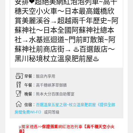
安排❤超絕美網紅泡泡列車~高千
穗天空小火車～日本最高鐵橋欣
賞美麗溪谷→超越兩千年歷史~阿
蘇神社～日本全國阿蘇神社總本
社→水基巡迴道~門前町散策~阿
蘇神社前商店街→ ♨️百選飯店～
黑川秘境杖立溫泉肥前屋♨️
早餐
：飯店內享用
午餐
：高千穗峽茅草御膳
晚餐
：熊本大分百匯自助饗宴
住宿
：
百選溫泉五星之宿~杖立溫泉肥前屋《提供全館
房間免費WI-FI》
或同等級
獨家禮遇>>
保證搭乘
網紅泡泡列車
【高千穗天空小火
µ
車】