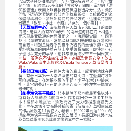
的潛伏基督徒相關遺產」的 12 個構成資產之一，於17世
紀至19世紀長達250多年的「禁教令」期間，當地的「潛
伏基督徒」表面上以佛教徒或神道教徒身分生活，漁民
們私下透過對著鮑魚貝殼內側紋路祈禱，其紋路看起來
像聖母瑪利亞，發展出獨特的信仰方式，這裡最特別的
景觀是「教堂、神社、寺廟」共存於一個小漁村。
【天草海豚中心】
海豚棲息在天草市五和町二江的周邊
海域、能與大約有200頭野生的南半道海豚在海上相遇，
是天草最受歡迎的休閒活動之一。海豚觀賞團一年四季
都可出海觀賞海豚，當地以與海豚相遇的機率超過90％
而自豪。特別是從春季到夏季為觀賞的最佳季節。在享
受舒適海風的同時並在船上享受觀賞海豚，即使是小孩
子也可以充分的享樂，也非常推薦攜家帶眷一同觀賞。
※註：若海象不佳無法出海，為顧及貴賓安全，改去
WakuWaku海中水族館及L'isola Terrace天草海景咖啡
廳。
【長部田海床路】
在通往大海的路上，感受到地球在運
轉！有著日本第一大潮汐落差的有明海，在退潮時才出
現的道路上，在紫菜收穫的季節，卡車在海洋中排成一
排，非常的夢幻。在退潮漲潮的兩個小時左右是觀賞的
最佳時間。
【舵手海俠甚平雕像】
熊本縣除了熊本熊最著名以外，
還有超人氣動漫《航海王》作者尾田榮一郎出生於熊
本！繼熊本地震後，縣政府為了大力發揚旅遊觀光文
化，早在2018年宣布將陸續設置《航海王》草帽團成員
的作品原設定1:1實物大小雕像，於2022年高達220cm的
操舵手海俠甚平雕像在此設立落成，長部田海床路也成
為蒐集草帽團10名成員雕像的其中之一據點。