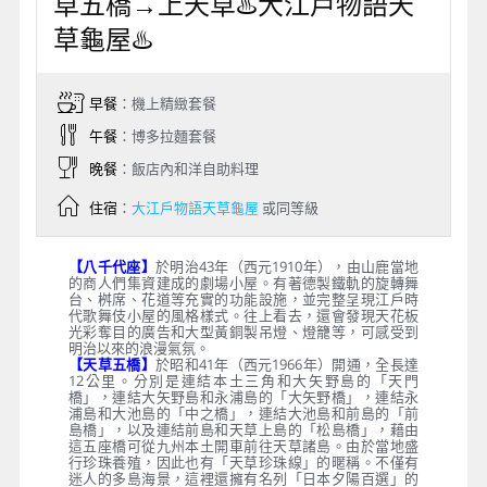
草五橋→上天草♨️大江戶物語天
草龜屋♨️
早餐
：機上精緻套餐
午餐
：博多拉麵套餐
晚餐
：飯店內和洋自助料理
住宿
：
大江戶物語天草龜屋
或同等級
【八千代座】
於明治43年（西元1910年），由山鹿當地
的商人們集資建成的劇場小屋。有著德製鐵軌的旋轉舞
台、桝席、花道等充實的功能設施，並完整呈現江戶時
代歌舞伎小屋的風格樣式。往上看去，還會發現天花板
光彩奪目的廣告和大型黃銅製吊燈、燈籠等，可感受到
明治以來的浪漫氣氛。
【天草五橋】
於昭和41年（西元1966年）開通，全長達
12公里。分別是連結本土三角和大矢野島的「天門
橋」，連結大矢野島和永浦島的「大矢野橋」，連結永
浦島和大池島的「中之橋」，連結大池島和前島的「前
島橋」，以及連結前島和天草上島的「松島橋」，藉由
這五座橋可從九州本土開車前往天草諸島。由於當地盛
行珍珠養殖，因此也有「天草珍珠線」的暱稱。不僅有
迷人的多島海景，這裡還擁有名列「日本夕陽百選」的