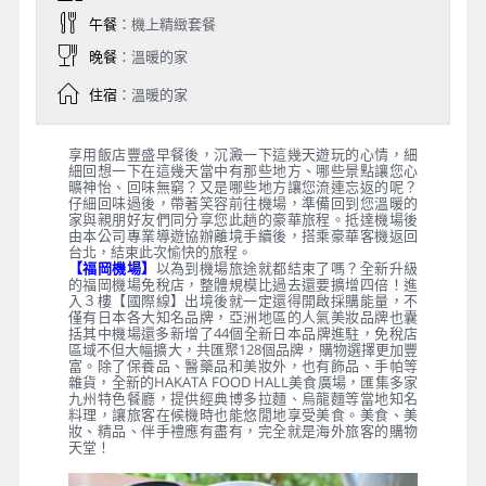
午餐
：機上精緻套餐
晚餐
：溫暖的家
住宿
：溫暖的家
享用飯店豐盛早餐後，沉澱一下這幾天遊玩的心情，細
細回想一下在這幾天當中有那些地方、哪些景點讓您心
曠神怡、回味無窮？又是哪些地方讓您流連忘返的呢？
仔細回味過後，帶著笑容前往機場，準備回到您溫暖的
家與親朋好友們同分享您此趟的豪華旅程。抵達機場後
由本公司專業導遊協辦離境手續後，搭乘豪華客機返回
台北，結束此次愉快的旅程。
【福岡機場】
以為到機場旅途就都結束了嗎？全新升級
的福岡機場免稅店，整體規模比過去還要擴增四倍！進
入３樓【國際線】出境後就一定還得開啟採購能量，不
僅有日本各大知名品牌，亞洲地區的人氣美妝品牌也囊
括其中機場還多新增了44個全新日本品牌進駐，免稅店
區域不但大幅擴大，共匯聚128個品牌，購物選擇更加豐
富。除了保養品、醫藥品和美妝外，也有飾品、手帕等
雜貨，全新的HAKATA FOOD HALL美食廣場，匯集多家
九州特色餐廳，提供經典博多拉麵、烏龍麵等當地知名
料理，讓旅客在候機時也能悠閒地享受美食。美食、美
妝、精品、伴手禮應有盡有，完全就是海外旅客的購物
天堂！