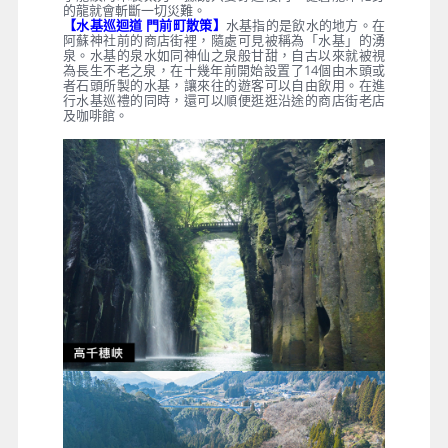
的龍就會斬斷一切災難。
【水基巡迴道 門前町散策】
水基指的是飲水的地方。在
阿蘇神社前的商店街裡，隨處可見被稱為「水基」的湧
泉。水基的泉水如同神仙之泉般甘甜，自古以來就被視
為長生不老之泉，在十幾年前開始設置了14個由木頭或
者石頭所製的水基，讓來往的遊客可以自由飲用。在進
行水基巡禮的同時，還可以順便逛逛沿途的商店街老店
及咖啡館。