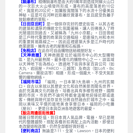
【鍋瀑布】
相傳鍋瀑布是由大約9萬年前造成阿蘇火山口
的一次巨大火山噴發所形成。瀑布的高度落差約10公
尺，寬度約20公尺，如簾般寬闊落下的水流十分優美且
神秘。這是可在河畔近距離欣賞瀑布，並且感受負離子
放鬆療癒的景點。
【日田豆田町】
是一個保存完好的歷史街區，以其古老
的建築和濃厚的傳統文化氛圍著稱，讓人彷彿進入了時
光隧道回到過去，又被稱為「九州小京都」。日田曾經
是江戶時代重要的商業與交通樞紐，是連接九州和本州
的重要貿易路線之一，因此這裡建築大多是江戶時代的
商業建築，擁有古老的屋簷和石板路。
【免稅店】
在此你可自由購物送給親朋好友。
【天神商圈】
天神商圈是位於福岡市中心的大型購物
區，是九州最熱鬧、最多樣化的購物中心之一。 該區域
以天神地下街為核心，透過地下街與多家百貨公司（如
大丸、岩田屋、PARCO、三越等）及商店（如Loft、Bic
Camera、藥妝店等）相連，形成一個龐大、不受天氣影
響的購物網絡。
【福岡市區】
「福岡」ー日本第3大島嶼、九州的玄關
口。自古以來就以其歷史文化和自然美景而聞名世界。
由於充滿異文化的融合、培養出具有多樣性視野、國際
觀的市民。市民們不論何時都會溫暖地迎接近鄰或遠
客。傳統與現代並存並充分將自然融合於城市之中。福
岡以美味又平價的道地美食享譽日本。福岡的小吃攤
（屋台），更是日本與亞洲各地遊客的最愛。
【飯店周邊逛街推薦】
隨著日幣的貶值，到日本買人氣品牌、電器，早已是現
代的整體趨勢，搭配各種折扣再配上店內活動，即使日
本改變退稅政策，仍然全部都好買好逛。
【便利商店】
無論是7-11、全家、Lawson，日本的便利