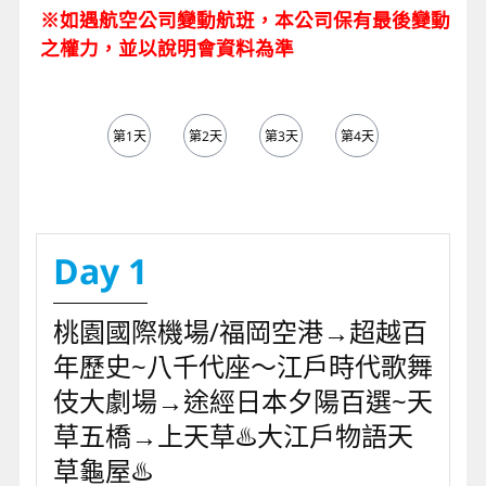
※如遇航空公司變動航班，本公司保有最後變動
之權力，並以說明會資料為準
第1天
第2天
第3天
第4天
第5天
Day 1
桃園國際機場/福岡空港→超越百
年歷史~八千代座～江戶時代歌舞
伎大劇場→途經日本夕陽百選~天
草五橋→上天草♨️大江戶物語天
草龜屋♨️