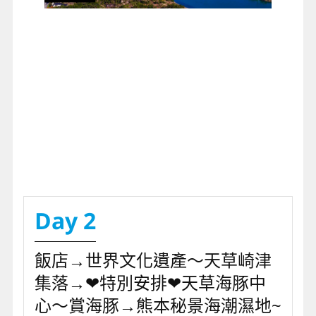
Day 2
飯店→世界文化遺產～天草崎津
集落→❤特別安排❤天草海豚中
心～賞海豚→熊本秘景海潮濕地~