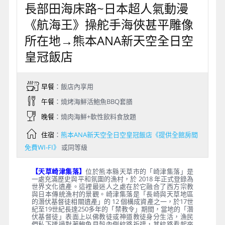
長部田海床路~日本超人氣動漫
《航海王》操舵手海俠甚平雕像
所在地→熊本ANA新天空全日空
皇冠飯店
早餐
：飯店內享用
午餐
：燒烤海鮮活鮑魚BBQ套膳
晚餐
：燒肉海鮮+軟性飲料食放題
住宿
：
熊本ANA新天空全日空皇冠飯店《提供全館房間
免費WI-FI》
或同等級
【天草崎津集落】
位於熊本縣天草市的「崎津集落」是
一處充滿歷史與平和氛圍的漁村，於 2018 年正式登錄為
世界文化遺產。這裡最迷人之處在於它融合了西方宗教
與日本傳統漁村的景觀。崎津集落是「長崎與天草地區
的潛伏基督徒相關遺產」的 12 個構成資產之一，於17世
紀至19世紀長達250多年的「禁教令」期間，當地的「潛
伏基督徒」表面上以佛教徒或神道教徒身分生活，漁民
們私下透過對著鮑魚貝殼內側紋路祈禱，其紋路看起來