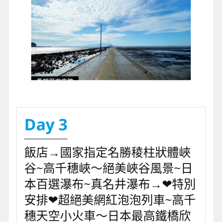
Day 3
飯店→國家指定名勝稜柱狀體峽
谷~高千穗峽～絕美峽谷風景~日
本百選瀑布~真名井瀑布→❤特別
安排❤超絕美網紅泡泡列車~高千
穗天空小火車～日本最高鐵橋欣