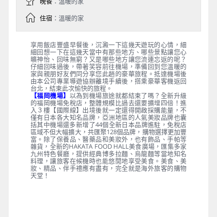
晚餐
：溫暖的家
住宿
：溫暖的家
享用飯店豐盛早餐後，沉澱一下這幾天遊玩的心情，細
細回想一下在這幾天當中有那些地方、哪些景點讓您心
曠神怡、回味無窮？又是哪些地方讓您流連忘返的呢？
仔細回味過後，帶著笑容前往機場，準備回到您溫暖的
家與親朋好友們同分享您此趟的豪華旅程。抵達機場後
由本公司專業導遊協辦離境手續後，搭乘豪華客機返回
台北，結束此次愉快的旅程。
【福岡機場】
以為到機場旅途就都結束了嗎？全新升級
的福岡機場免稅店，整體規模比過去還要擴增四倍！進
入３樓【國際線】出境後就一定還得開啟採購能量，不
僅有日本各大知名品牌，亞洲地區的人氣美妝品牌也囊
括其中機場還多新增了44個全新日本品牌進駐，免稅店
區域不但大幅擴大，共匯聚128個品牌，購物選擇更加豐
富。除了保養品、醫藥品和美妝外，也有飾品、手帕等
雜貨，全新的HAKATA FOOD HALL美食廣場，匯集多家
九州特色餐廳，提供經典博多拉麵、烏龍麵等當地知名
料理，讓旅客在候機時也能悠閒地享受美食。美食、美
妝、精品、伴手禮應有盡有，完全就是海外旅客的購物
天堂！