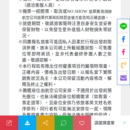
（請洽客服人員）。
※機票一經開票，取消或NO SHOW
退票費用須按
航空公司退票作業和扣除罰金後方能告知正確金額。
※旅遊期間，敬請旅客隨時注意自身安全並妥善
保管財物，以免發生意外或個人財物損失等狀
況。
※同團報名旅客可能因私人因素於行程出發前取
消參團，故本公司網上所載組團狀態、可售團
位等即時資訊，並非代表最終參團人數之依
據，敬請諒解。
※本行程如有推出任何優惠項目均屬限時限量，
正確內容、價格及出發日期，以報名當下實際
銷售狀況為主，本公司保留活動內容修改、解
釋及終止之權利。
※團體座位由航空公司安排，不適用於出發前預
先選位，也無法確認座位相關需求（如靠窗、
靠走道等），且座位安排乃依旅客英文姓名依
序排列，同行者有可能無法安排在一起，領隊
及導遊會盡力協助，但無法做出明確的保證，
敬請貴賓諒解。
※團體行程餐食皆為團體使用，如因個人因素需