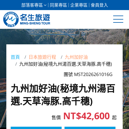
部落客專區
同業專區
企業專區
會員登入
清倉促銷
日本專館
首頁
日本旅遊行程
九州加好油
九州加好油(秘境九州湯百選.天草海豚.高千穗)
郵輪假期
團號 MST2026261016G
海島假期
九州加好油(秘境九州湯百
韓國
選.天草海豚.高千穗)
東南亞
NT$42,600
售價
起
美加紐澳