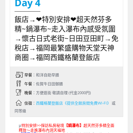
Day 4
飯店→❤特別安排❤超天然芬多
精~鍋瀑布~走入瀑布內感受氛圍
→懷古日式老街~日田豆田町→免
稅店→福岡最繁盛購物天堂天神
商圈→福岡西鐵格蘭登飯店
早餐
：和洋自助早膳
午餐
：佐賀牛日田御膳
晚餐
：方便逛街 敬請自理 (代金2000円)
住宿
：
西鐵格蘭登飯店《提供全館房間免費WI-FI》
或
同等級
特別安排>>探訪私房秘境
【鍋瀑布】
超天然芬多精全面
µ
釋放～走進瀑布內洞天福地