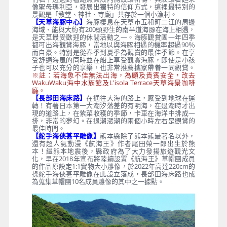
像聖母瑪利亞，發展出獨特的信仰方式，這裡最特別的
景觀是「教堂、神社、寺廟」共存於一個小漁村。
【天草海豚中心】
海豚棲息在天草市五和町二江的周邊
海域、能與大約有200頭野生的南半道海豚在海上相遇，
是天草最受歡迎的休閒活動之一。海豚觀賞團一年四季
都可出海觀賞海豚，當地以與海豚相遇的機率超過90％
而自豪。特別是從春季到夏季為觀賞的最佳季節。在享
受舒適海風的同時並在船上享受觀賞海豚，即使是小孩
子也可以充分的享樂，也非常推薦攜家帶眷一同觀賞。
※註：若海象不佳無法出海，為顧及貴賓安全，改去
WakuWaku海中水族館及L'isola Terrace天草海景咖啡
廳。
【長部田海床路】
在通往大海的路上，感受到地球在運
轉！有著日本第一大潮汐落差的有明海，在退潮時才出
現的道路上，在紫菜收穫的季節，卡車在海洋中排成一
排，非常的夢幻。在退潮漲潮的兩個小時左右是觀賞的
最佳時間。
【舵手海俠甚平雕像】
熊本縣除了熊本熊最著名以外，
還有超人氣動漫《航海王》作者尾田榮一郎出生於熊
本！繼熊本地震後，縣政府為了大力發揚旅遊觀光文
化，早在2018年宣布將陸續設置《航海王》草帽團成員
的作品原設定1:1實物大小雕像，於2022年高達220cm的
操舵手海俠甚平雕像在此設立落成，長部田海床路也成
為蒐集草帽團10名成員雕像的其中之一據點。