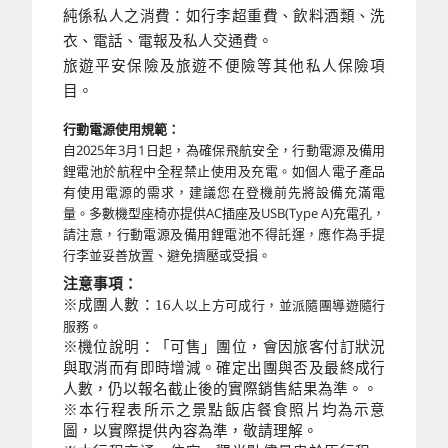
純係私人之消費：如行李超重費、飲料酒類、洗
衣、電話、電報及私人交通費。
旅遊平安保險及旅遊不便險等其他私人保險項
目。
行動電源使用規範：
自2025年3月1日起，為確保飛航安全，行動電源及備用
鋰電池於航程中全程禁止使用及充電。如個人電子產品
有使用電源的需求，建議您在登機前先將設備充滿電
量。多數機型座椅亦提供AC插座及USB(Type A)充電孔，
請注意，行動電源及備用鋰電池不得託運，應作為手提
行李並妥善放置、避免擠壓或受損。
注意事項：
※成團人數：16
人以上方可成行，並派隨團導遊隨行
服務。
※機位說明：「可售」團位，會因旅客付訂狀況
與取消而有即時增減。確定出團與否及最終成行
人數，仍以報名截止後的實際銷售結果為準。。
※本行程表所示之景點飯店餐食照片均為示意
圖，以實際提供內容為準，敬請理解。