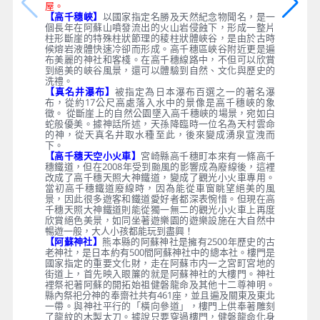
屋。
【高千穗峽】
以國家指定名勝及天然紀念物聞名，是一
個長年在阿蘇山噴發流出的火山岩侵蝕下，形成一整片
柱形斷崖的特殊柱狀節理的稜柱狀體峽谷，是由於古時
候熔岩液體快速冷卻而形成。高千穗區峽谷附近更是遍
布美麗的神社和客棧。在高千穗線路中，不但可以欣賞
到絕美的峽谷風景，還可以體驗到自然、文化與歷史的
洗禮。
【真名井瀑布】
被指定為日本瀑布百選之一的著名瀑
布，從約17公尺高處落入水中的景像是高千穗峽的象
徵。 從斷崖上的自然公園墜入高千穗峽的場景，宛如白
蛇般優美。據神話所述，天孫降臨時一位名為天村雲命
的神，從天真名井取水種至此，後來變成湧泉宣洩而
下。
【高千穗天空小火車】
宮崎縣高千穗町本來有一條高千
穗鐵道，但在2008年受到颱風的影響成為廢線後，這裡
改成了高千穗天照大神鐵道，變成了觀光小火車專用。
當初高千穗鐵道廢線時，因為能從車窗眺望絕美的風
景，因此很多遊客和鐵道愛好者都深表惋惜。但現在高
千穗天照大神鐵道則能從獨一無二的觀光小火車上再度
欣賞絕色美景，如同坐著遊樂園的遊樂設施在大自然中
暢遊一般，大人小孩都能玩到盡興！
【阿蘇神社】
熊本縣的阿蘇神社是擁有2500年歷史的古
老神社，是日本約有500間阿蘇神社中的總本社。樓門是
國家指定的重要文化財，走在阿蘇市内一之宮町宮地的
街道上，首先映入眼簾的就是阿蘇神社的大樓門。神社
裡祭祀著阿蘇的開拓始祖健磐龍命及其他十二尊神明。
縣內祭祀分神的奉齋社共有461座，並且遍及關東及東北
一帶。與神社平行的「橫向參道」，樓門上供奉著雕刻
了龍紋的木製太刀。據說只要穿過樓門，健磐龍命化身