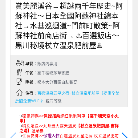
賞美麗溪谷→超越兩千年歷史~阿
蘇神社～日本全國阿蘇神社總本
社→水基巡迴道~門前町散策~阿
蘇神社前商店街→ ♨️百選飯店～
黑川秘境杖立溫泉肥前屋♨️
早餐
：飯店內享用
午餐
：高千穗峽茅草御膳
晚餐
：熊本大分百匯自助饗宴
住宿
：
百選溫泉五星之宿~杖立溫泉肥前屋《提供全館
房間免費WI-FI》
或同等級
獨家禮遇>>
保證搭乘
網紅泡泡列車
【高千穗天空小火
µ
車】
特別贈送>>九州最大露天溫泉
【杖立溫泉肥前屋-吉祥
µ
之湯】
溫泉券
住宿安排>>
保證入住
百選溫泉五星之宿-杖立溫泉肥前
µ