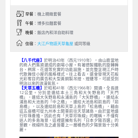
早餐
：機上精緻套餐
午餐
：博多拉麵套餐
晚餐
：飯店內和洋自助料理
住宿
：
大江戶物語天草龜屋
或同等級
【八千代座】
於明治43年（西元1910年），由山鹿當地
的商人們集資建成的劇場小屋。有著德製鐵軌的旋轉舞
台、桝席、花道等充實的功能設施，並完整呈現江戶時
代歌舞伎小屋的風格樣式。往上看去，還會發現天花板
光彩奪目的廣告和大型黃銅製吊燈、燈籠等，可感受到
明治以來的浪漫氣氛。
【天草五橋】
於昭和41年（西元1966年）開通，全長達
12公里。分別是連結本土三角和大矢野島的「天門
橋」，連結大矢野島和永浦島的「大矢野橋」，連結永
浦島和大池島的「中之橋」，連結大池島和前島的「前
島橋」，以及連結前島和天草上島的「松島橋」，藉由
這五座橋可從九州本土開車前往天草諸島。由於當地盛
行珍珠養殖，因此也有「天草珍珠線」的暱稱。不僅有
迷人的多島海景，這裡還擁有名列「日本夕陽百選」的
景觀，視線所及之處皆覆上一層橘色的夕陽景致十分美
麗。