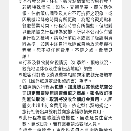
※本行程交通、住宿、觀光點儘量忠於原行程，
若遇特殊情況：如船、交通阻塞、觀光點休
假、住宿飯店調整及其它不可抗拒之現象，或
因飛機起降的時間有所更動，為配合觀光點和
餐廳營業時間，行程有時會有所變動，但絕對
以最順暢之行程作為安排，所以本公司保有變
更行程之權利，請以行前紙本或電子版說明資
料為準；如遇中途自行脫隊或自動放棄參觀行
程者，恕不退任何費用，不便之處，敬請見
諒！
※行程及餐食將會視情況（如季節、預約狀況、
觀光地區休假及住宿飯店地點）調整。
※旅客付訂後取消退費等相關規定依觀光署頒布
的【國外旅遊定型化契約書】為準。
※如選購的行程為
包機、加班機
或
其他依航空公
司規定開票後無退票價值之商品，報名收訂後
則無法取消，取消將沒收全額訂金費用
，若團
體支出超出訂金費用時，依定型化契約規定，
旅行社得出具證明並向旅客補收損失費用。
※此行程為團體經濟艙機位，無法延長住宿天
數、更改日期，若有需要請洽客服人員。
※機票一經開票，更改姓名每本票需收手續費