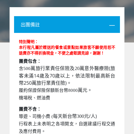
出團備註
特別聲明：
本行程凡屬於贈送的餐食或景點如果旅客不願使用恕不
退費亦不得折換現金，不便之處敬請見諒，謝謝！
團費包含：
萬意外醫療險(旅
萬旅行業責任保險及20
含500
客未滿14歲及70歲以上，依法限制最高新台
幣250萬旅行業責任險)。
萬元。
履約保證保險保額新台幣8000
機場稅、燃油費
團費不含：
元/人)
每天新台幣300
導遊、司機小費 (
行程表上未表明之各項開支，自選建議行程交通
及應付費用。