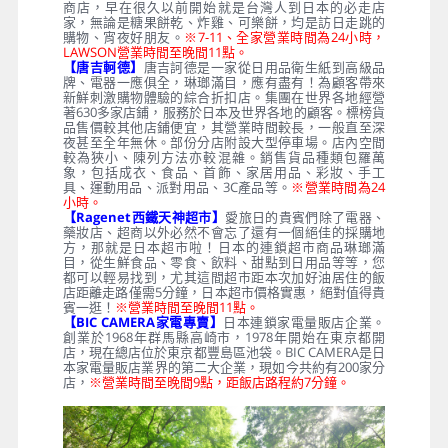
商店，早在很久以前開始就是台灣人到日本的必走店
家，無論是糖果餅乾、炸雞、可樂餅，均是訪日走跳的
購物、宵夜好朋友。
※7-11、全家營業時間為24小時，
LAWSON營業時間至晚間11點。
【唐吉軻德】
唐吉訶德是一家從日用品衛生紙到高級品
牌、電器一應俱全，琳瑯滿目，應有盡有！為顧客帶來
新鮮刺激購物體驗的綜合折扣店。集團在世界各地經營
著630多家店鋪，服務於日本及世界各地的顧客。標榜貨
品售價較其他店鋪便宜，其營業時間較長，一般直至深
夜甚至全年無休。部份分店附設大型停車場。店內空間
較為狹小、陳列方法亦較混雜。銷售貨品種類包羅萬
象，包括成衣、食品、首飾、家居用品、彩妝、手工
具、運動用品、派對用品、3C產品等。
※營業時間為24
小時。
【Ragenet西鐵天神超市】
愛旅日的貴賓們除了電器、
藥妝店、超商以外必然不會忘了還有一個絕佳的採購地
方，那就是日本超市啦！日本的連鎖超市商品琳瑯滿
目，從生鮮食品、零食、飲料、甜點到日用品等等，您
都可以輕易找到，尤其這間超市距本次加好油居住的飯
店距離走路僅需5分鐘，日本超市價格實惠，絕對值得貴
賓一逛！
※營業時間至晚間11點。
【BIC CAMERA家電專賣】
日本連鎖家電量販店企業。
創業於1968年群馬縣高崎市，1978年開始在東京都開
店，現在總店位於東京都豐島區池袋。BIC CAMERA是日
本家電量販店業界的第二大企業，現如今共約有200家分
店，
※營業時間至晚間9點，距飯店路程約7分鐘。