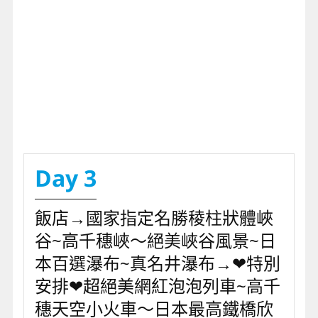
Day 3
飯店→國家指定名勝稜柱狀體峽
谷~高千穗峽～絕美峽谷風景~日
本百選瀑布~真名井瀑布→❤特別
安排❤超絕美網紅泡泡列車~高千
穗天空小火車～日本最高鐵橋欣