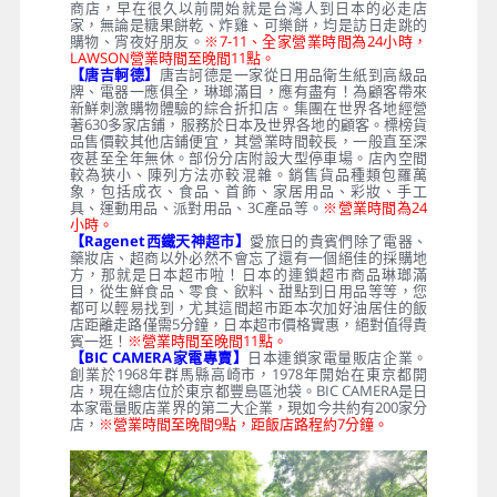
商店，早在很久以前開始就是台灣人到日本的必走店
家，無論是糖果餅乾、炸雞、可樂餅，均是訪日走跳的
購物、宵夜好朋友。
※7-11、全家營業時間為24小時，
LAWSON營業時間至晚間11點。
【唐吉軻德】
唐吉訶德是一家從日用品衛生紙到高級品
牌、電器一應俱全，琳瑯滿目，應有盡有！為顧客帶來
新鮮刺激購物體驗的綜合折扣店。集團在世界各地經營
著630多家店鋪，服務於日本及世界各地的顧客。標榜貨
品售價較其他店鋪便宜，其營業時間較長，一般直至深
夜甚至全年無休。部份分店附設大型停車場。店內空間
較為狹小、陳列方法亦較混雜。銷售貨品種類包羅萬
象，包括成衣、食品、首飾、家居用品、彩妝、手工
具、運動用品、派對用品、3C產品等。
※營業時間為24
小時。
【Ragenet西鐵天神超市】
愛旅日的貴賓們除了電器、
藥妝店、超商以外必然不會忘了還有一個絕佳的採購地
方，那就是日本超市啦！日本的連鎖超市商品琳瑯滿
目，從生鮮食品、零食、飲料、甜點到日用品等等，您
都可以輕易找到，尤其這間超市距本次加好油居住的飯
店距離走路僅需5分鐘，日本超市價格實惠，絕對值得貴
賓一逛！
※營業時間至晚間11點。
【BIC CAMERA家電專賣】
日本連鎖家電量販店企業。
創業於1968年群馬縣高崎市，1978年開始在東京都開
店，現在總店位於東京都豐島區池袋。BIC CAMERA是日
本家電量販店業界的第二大企業，現如今共約有200家分
店，
※營業時間至晚間9點，距飯店路程約7分鐘。