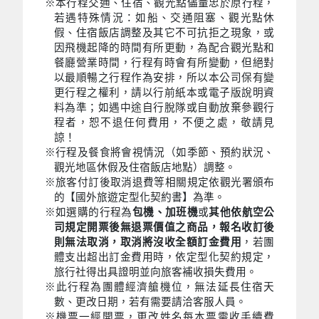
※本行程交通、住宿、觀光點儘量忠於原行程，
若遇特殊情況：如船、交通阻塞、觀光點休
假、住宿飯店調整及其它不可抗拒之現象，或
因飛機起降的時間有所更動，為配合觀光點和
餐廳營業時間，行程有時會有所變動，但絕對
以最順暢之行程作為安排，所以本公司保有變
更行程之權利，請以行前紙本或電子版說明資
料為準；如遇中途自行脫隊或自動放棄參觀行
程者，恕不退任何費用，不便之處，敬請見
諒！
※行程及餐食將會視情況（如季節、預約狀況、
觀光地區休假及住宿飯店地點）調整。
※旅客付訂後取消退費等相關規定依觀光署頒布
的【國外旅遊定型化契約書】為準。
※如選購的行程為
包機、加班機
或
其他依航空公
司規定開票後無退票價值之商品，報名收訂後
則無法取消，取消將沒收全額訂金費用
，若團
體支出超出訂金費用時，依定型化契約規定，
旅行社得出具證明並向旅客補收損失費用。
※此行程為團體經濟艙機位，無法延長住宿天
數、更改日期，若有需要請洽客服人員。
※機票一經開票，更改姓名每本票需收手續費