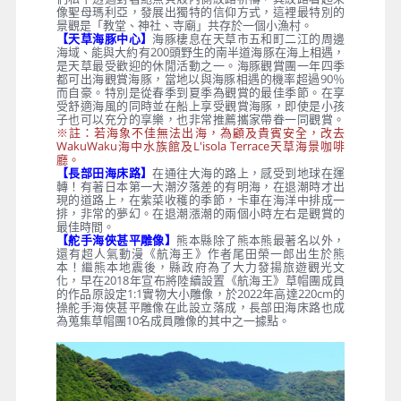
像聖母瑪利亞，發展出獨特的信仰方式，這裡最特別的
景觀是「教堂、神社、寺廟」共存於一個小漁村。
【天草海豚中心】
海豚棲息在天草市五和町二江的周邊
海域、能與大約有200頭野生的南半道海豚在海上相遇，
是天草最受歡迎的休閒活動之一。海豚觀賞團一年四季
都可出海觀賞海豚，當地以與海豚相遇的機率超過90％
而自豪。特別是從春季到夏季為觀賞的最佳季節。在享
受舒適海風的同時並在船上享受觀賞海豚，即使是小孩
子也可以充分的享樂，也非常推薦攜家帶眷一同觀賞。
※註：若海象不佳無法出海，為顧及貴賓安全，改去
WakuWaku海中水族館及L'isola Terrace天草海景咖啡
廳。
【長部田海床路】
在通往大海的路上，感受到地球在運
轉！有著日本第一大潮汐落差的有明海，在退潮時才出
現的道路上，在紫菜收穫的季節，卡車在海洋中排成一
排，非常的夢幻。在退潮漲潮的兩個小時左右是觀賞的
最佳時間。
【舵手海俠甚平雕像】
熊本縣除了熊本熊最著名以外，
還有超人氣動漫《航海王》作者尾田榮一郎出生於熊
本！繼熊本地震後，縣政府為了大力發揚旅遊觀光文
化，早在2018年宣布將陸續設置《航海王》草帽團成員
的作品原設定1:1實物大小雕像，於2022年高達220cm的
操舵手海俠甚平雕像在此設立落成，長部田海床路也成
為蒐集草帽團10名成員雕像的其中之一據點。