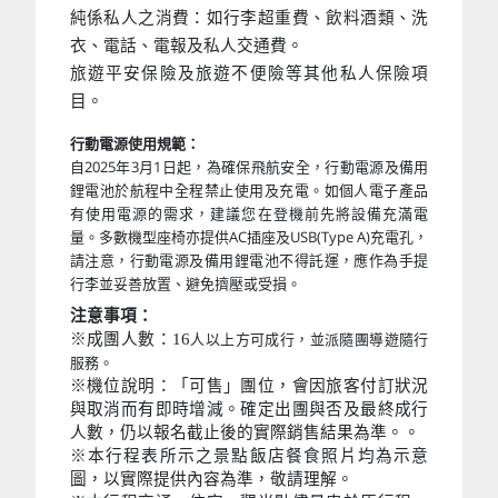
純係私人之消費：如行李超重費、飲料酒類、洗
衣、電話、電報及私人交通費。
旅遊平安保險及旅遊不便險等其他私人保險項
目。
行動電源使用規範：
自2025年3月1日起，為確保飛航安全，行動電源及備用
鋰電池於航程中全程禁止使用及充電。如個人電子產品
有使用電源的需求，建議您在登機前先將設備充滿電
量。多數機型座椅亦提供AC插座及USB(Type A)充電孔，
請注意，行動電源及備用鋰電池不得託運，應作為手提
行李並妥善放置、避免擠壓或受損。
注意事項：
※成團人數：16
人以上方可成行，並派隨團導遊隨行
服務。
※機位說明：「可售」團位，會因旅客付訂狀況
與取消而有即時增減。確定出團與否及最終成行
人數，仍以報名截止後的實際銷售結果為準。。
※本行程表所示之景點飯店餐食照片均為示意
圖，以實際提供內容為準，敬請理解。