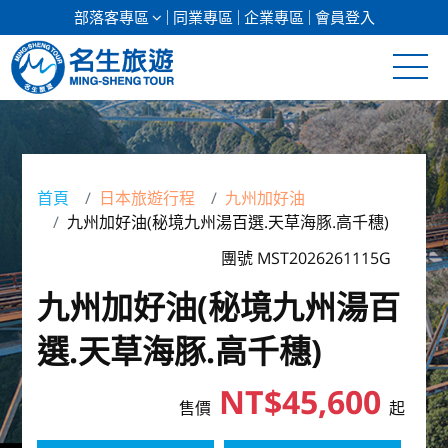
部落客專區
同業專區
企業專區
會員登入
清倉促銷
日本專館
首頁
日本旅遊行程
九州加好油
九州加好油(秘境九州湯百選.天草海豚.高千穗)
郵輪假期
團號 MST2026261115G
海島假期
九州加好油(秘境九州湯百
韓國
選.天草海豚.高千穗)
東南亞
NT$45,600
售價
起
美加紐澳