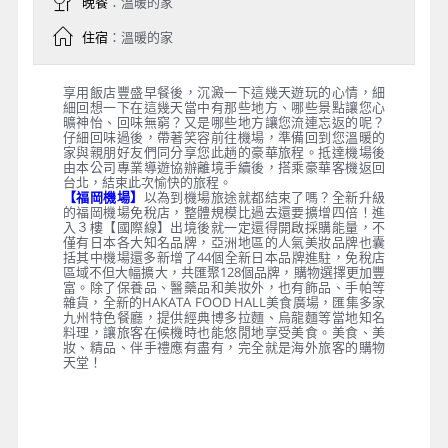
晚餐
：溫暖的家
住宿
：溫暖的家
享用飯店豐盛早餐後，沉澱一下這幾天遊玩的心情，細
細回想一下在這幾天當中有那些地方、哪些景點讓您心
曠神怡、回味無窮？又是哪些地方讓您流連忘返的呢？
仔細回味過後，帶著笑容前往機場，準備回到您溫暖的
家與親朋好友們同分享您此趟的豪華旅程。抵達機場後
由本公司專業導遊協辦離境手續後，搭乘豪華客機返回
台北，結束此次愉快的旅程。
【福岡機場】
以為到機場旅途就都結束了嗎？全新升級
的福岡機場免稅店，整體規模比過去還要擴增四倍！進
入３樓【國際線】出境後就一定還得開啟採購能量，不
僅有日本各大知名品牌，亞洲地區的人氣美妝品牌也囊
括其中機場還多新增了44個全新日本品牌進駐，免稅店
區域不但大幅擴大，共匯聚128個品牌，購物選擇更加豐
富。除了保養品、醫藥品和美妝外，也有飾品、手帕等
雜貨，全新的HAKATA FOOD HALL美食廣場，匯集多家
九州特色餐廳，提供經典博多拉麵、烏龍麵等當地知名
料理，讓旅客在候機時也能悠閒地享受美食。美食、美
妝、精品、伴手禮應有盡有，完全就是海外旅客的購物
天堂！