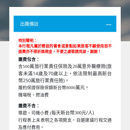
出團備註
特別聲明：
本行程凡屬於贈送的餐食或景點如果旅客不願使用恕不
退費亦不得折換現金，不便之處敬請見諒，謝謝！
團費包含：
萬意外醫療險(旅
萬旅行業責任保險及20
含500
客未滿14歲及70歲以上，依法限制最高新台
幣250萬旅行業責任險)。
萬元。
履約保證保險保額新台幣8000
機場稅、燃油費
團費不含：
元/人)
每天新台幣300
導遊、司機小費 (
行程表上未表明之各項開支，自選建議行程交通
及應付費用。