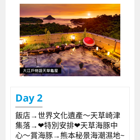
Day 2
飯店→世界文化遺產～天草崎津
集落→❤特別安排❤天草海豚中
心～賞海豚→熊本秘景海潮濕地~