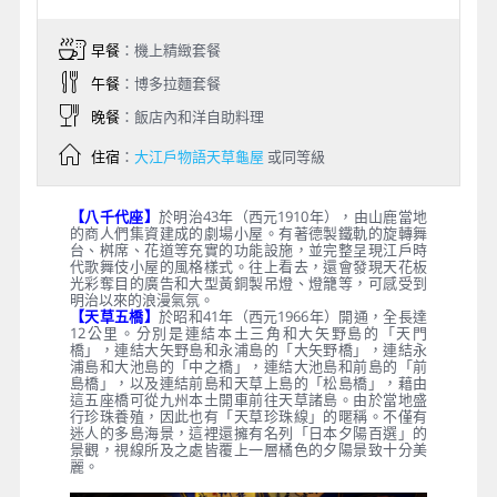
早餐
：機上精緻套餐
午餐
：博多拉麵套餐
晚餐
：飯店內和洋自助料理
住宿
：
大江戶物語天草龜屋
或同等級
【八千代座】
於明治43年（西元1910年），由山鹿當地
的商人們集資建成的劇場小屋。有著德製鐵軌的旋轉舞
台、桝席、花道等充實的功能設施，並完整呈現江戶時
代歌舞伎小屋的風格樣式。往上看去，還會發現天花板
光彩奪目的廣告和大型黃銅製吊燈、燈籠等，可感受到
明治以來的浪漫氣氛。
【天草五橋】
於昭和41年（西元1966年）開通，全長達
12公里。分別是連結本土三角和大矢野島的「天門
橋」，連結大矢野島和永浦島的「大矢野橋」，連結永
浦島和大池島的「中之橋」，連結大池島和前島的「前
島橋」，以及連結前島和天草上島的「松島橋」，藉由
這五座橋可從九州本土開車前往天草諸島。由於當地盛
行珍珠養殖，因此也有「天草珍珠線」的暱稱。不僅有
迷人的多島海景，這裡還擁有名列「日本夕陽百選」的
景觀，視線所及之處皆覆上一層橘色的夕陽景致十分美
麗。