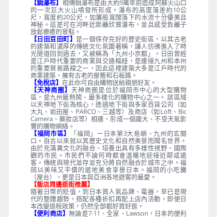
【鍋瀑布】
相傳鍋瀑布是由大約9萬年前造成阿蘇火山口
的一次巨大火山噴發所形成。瀑布的高度落差約10公
尺，寬度約20公尺，如簾般寬闊落下的水流十分優美且
神秘。這是可在河畔近距離欣賞瀑布，並且感受負離子
放鬆療癒的景點。
【日田豆田町】
是一個保存完好的歷史街區，以其古老
的建築和濃厚的傳統文化氛圍著稱，讓人彷彿進入了時
光隧道回到過去，又被稱為「九州小京都」。日田曾經
是江戶時代重要的商業與交通樞紐，是連接九州和本州
的重要貿易路線之一，因此這裡建築大多是江戶時代的
商業建築，擁有古老的屋簷和石板路。
【免稅店】
在此你可自由購物送給親朋好友。
【天神商圈】
天神商圈是位於福岡市中心的大型購物
區，是九州最熱鬧、最多樣化的購物中心之一。 該區域
以天神地下街為核心，透過地下街與多家百貨公司（如
大丸、岩田屋、PARCO、三越等）及商店（如Loft、Bic
Camera、藥妝店等）相連，形成一個龐大、不受天氣影
響的購物網絡。
【福岡市區】
「福岡」ー日本第3大島嶼、九州的玄關
口。自古以來就以其歷史文化和自然美景而聞名世界。
由於充滿異文化的融合、培養出具有多樣性視野、國際
觀的市民。市民們不論何時都會溫暖地迎接近鄰或遠
客。傳統與現代並存並充分將自然融合於城市之中。福
岡以美味又平價的道地美食享譽日本。福岡的小吃攤
（屋台），更是日本與亞洲各地遊客的最愛。
【飯店周邊逛街推薦】
隨著日幣的貶值，到日本買人氣品牌、電器，早已是現
代的整體趨勢，搭配各種折扣再配上店內活動，即使日
本改變退稅政策，仍然全部都好買好逛。
【便利商店】
無論是7-11、全家、Lawson，日本的便利