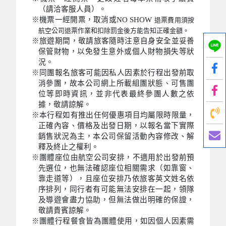
（請洽客服人員）。
※機票一經開票，取消或NO SHOW
退票費用須按
航空公司退票作業和扣除罰金後方能告知正確金額。
※旅遊期間，敬請旅客隨時注意自身安全並妥善
保管財物，以免發生意外或個人財物損失等狀
況。
※同團報名旅客可能因私人因素於行程出發前取
消參團，故本公司網上所載組團狀態、可售團
位等即時資訊，並非代表最終參團人數之依
據，敬請諒解。
※本行程如有推出任何優惠項目均屬限時限量，
正確內容、價格及出發日期，以報名當下實際
銷售狀況為主，本公司保留活動內容修改、解
釋及終止之權利。
※團體座位由航空公司安排，不適用於出發前預
先選位，也無法確認座位相關需求（如靠窗、
靠走道等），且座位安排乃依旅客英文姓名依
序排列，同行者有可能無法安排在一起，領隊
及導遊會盡力協助，但無法做出明確的保證，
敬請貴賓諒解。
※團體行程餐食皆為團體使用，如因個人因素需