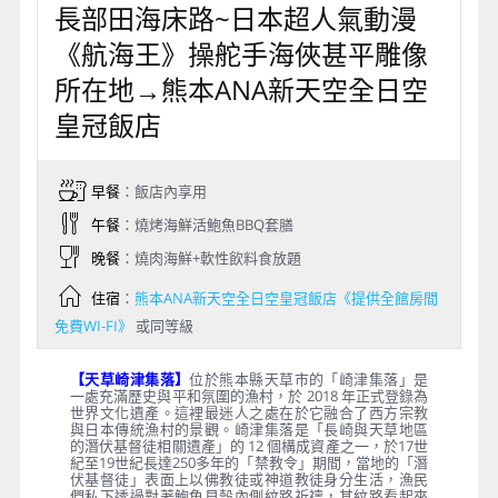
長部田海床路~日本超人氣動漫
《航海王》操舵手海俠甚平雕像
所在地→熊本ANA新天空全日空
皇冠飯店
早餐
：飯店內享用
午餐
：燒烤海鮮活鮑魚BBQ套膳
晚餐
：燒肉海鮮+軟性飲料食放題
住宿
：
熊本ANA新天空全日空皇冠飯店《提供全館房間
免費WI-FI》
或同等級
【天草崎津集落】
位於熊本縣天草市的「崎津集落」是
一處充滿歷史與平和氛圍的漁村，於 2018 年正式登錄為
世界文化遺產。這裡最迷人之處在於它融合了西方宗教
與日本傳統漁村的景觀。崎津集落是「長崎與天草地區
的潛伏基督徒相關遺產」的 12 個構成資產之一，於17世
紀至19世紀長達250多年的「禁教令」期間，當地的「潛
伏基督徒」表面上以佛教徒或神道教徒身分生活，漁民
們私下透過對著鮑魚貝殼內側紋路祈禱，其紋路看起來