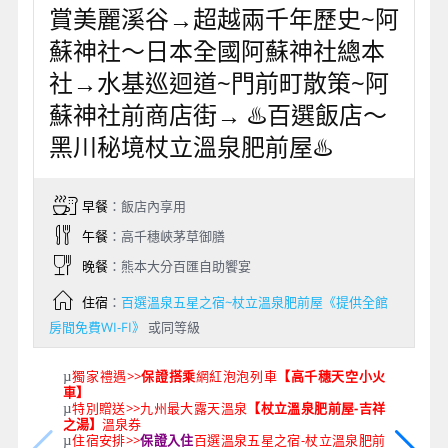
賞美麗溪谷→超越兩千年歷史~阿
蘇神社～日本全國阿蘇神社總本
社→水基巡迴道~門前町散策~阿
蘇神社前商店街→ ♨️百選飯店～
黑川秘境杖立溫泉肥前屋♨️
早餐
：飯店內享用
午餐
：高千穗峽茅草御膳
晚餐
：熊本大分百匯自助饗宴
住宿
：
百選溫泉五星之宿~杖立溫泉肥前屋《提供全館
房間免費WI-FI》
或同等級
獨家禮遇>>
保證搭乘
網紅泡泡列車
【高千穗天空小火
µ
車】
特別贈送>>九州最大露天溫泉
【杖立溫泉肥前屋-吉祥
µ
之湯】
溫泉券
住宿安排>>
保證入住
百選溫泉五星之宿-杖立溫泉肥前
µ