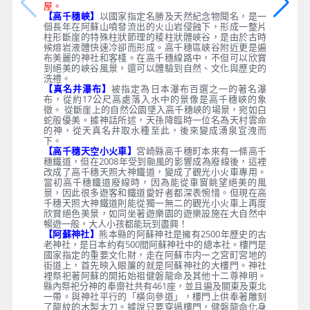
屋。
【高千穗峽】
以國家指定名勝及天然紀念物聞名，是一
個長年在阿蘇山噴發流出的火山岩侵蝕下，形成一整片
柱形斷崖的特殊柱狀節理的稜柱狀體峽谷，是由於古時
候熔岩液體快速冷卻而形成。高千穗區峽谷附近更是遍
布美麗的神社和客棧。在高千穗線路中，不但可以欣賞
到絕美的峽谷風景，還可以體驗到自然、文化與歷史的
洗禮。
【真名井瀑布】
被指定為日本瀑布百選之一的著名瀑
布，從約17公尺高處落入水中的景像是高千穗峽的象
徵。 從斷崖上的自然公園墜入高千穗峽的場景，宛如白
蛇般優美。據神話所述，天孫降臨時一位名為天村雲命
的神，從天真名井取水種至此，後來變成湧泉宣洩而
下。
【高千穗天空小火車】
宮崎縣高千穗町本來有一條高千
穗鐵道，但在2008年受到颱風的影響成為廢線後，這裡
改成了高千穗天照大神鐵道，變成了觀光小火車專用。
當初高千穗鐵道廢線時，因為能從車窗眺望絕美的風
景，因此很多遊客和鐵道愛好者都深表惋惜。但現在高
千穗天照大神鐵道則能從獨一無二的觀光小火車上再度
欣賞絕色美景，如同坐著遊樂園的遊樂設施在大自然中
暢遊一般，大人小孩都能玩到盡興！
【阿蘇神社】
熊本縣的阿蘇神社是擁有2500年歷史的古
老神社，是日本約有500間阿蘇神社中的總本社。樓門是
國家指定的重要文化財，走在阿蘇市内一之宮町宮地的
街道上，首先映入眼簾的就是阿蘇神社的大樓門。神社
裡祭祀著阿蘇的開拓始祖健磐龍命及其他十二尊神明。
縣內祭祀分神的奉齋社共有461座，並且遍及關東及東北
一帶。與神社平行的「橫向參道」，樓門上供奉著雕刻
了龍紋的木製太刀。據說只要穿過樓門，健磐龍命化身