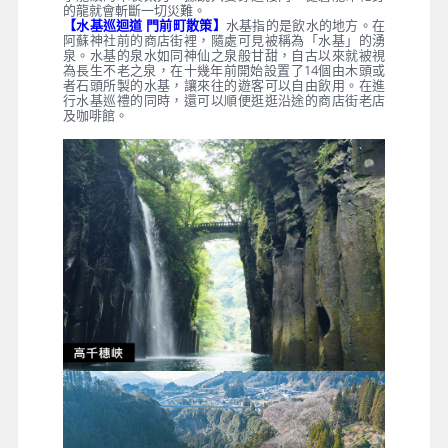
的龍就會斬斷一切災難。
【水基巡迴道 門前町散策】
水基指的是飲水的地方。在
阿蘇神社前的商店街裡，隨處可見被稱為「水基」的湧
泉。水基的泉水如同神仙之泉般甘甜，自古以來就被視
為長生不老之泉，在十幾年前開始設置了14個由木頭或
者石頭所製的水基，讓來往的遊客可以自由飲用。在進
行水基巡禮的同時，還可以順便逛逛沿途的商店街老店
及咖啡館。