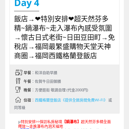
Day 4
飯店→❤特別安排❤超天然芬多
精~鍋瀑布~走入瀑布內感受氛圍
→懷古日式老街~日田豆田町→免
稅店→福岡最繁盛購物天堂天神
商圈→福岡西鐵格蘭登飯店
早餐
：和洋自助早膳
午餐
：佐賀牛日田御膳
晚餐
：方便逛街 敬請自理 (代金2000円)
住宿
：
西鐵格蘭登飯店《提供全館房間免費WI-FI》
或
同等級
特別安排>>探訪私房秘境
【鍋瀑布】
超天然芬多精全面
µ
釋放～走進瀑布內洞天福地