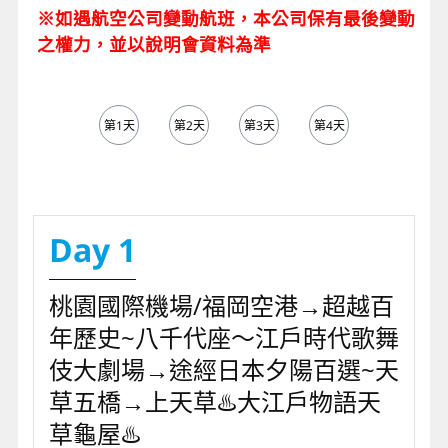
※如遇航空公司變動航班，本公司保有最後變動
之權力，並以說明會資料為準
第1天
第2天
第3天
第4天
第5天
Day 1
桃園國際機場/福岡空港→超越百
年歷史~八千代座～江戶時代歌舞
伎大劇場→途經日本夕陽百選~天
草五橋→上天草♨️大江戶物語天
草龜屋♨️