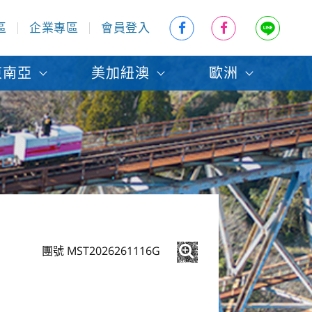
區
企業專區
會員登入
東南亞
美加紐澳
歐洲
團號 MST2026261116G